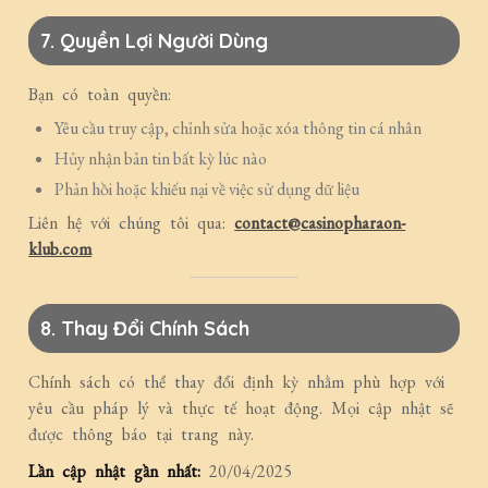
7. Quyền Lợi Người Dùng
Bạn có toàn quyền:
Yêu cầu truy cập, chỉnh sửa hoặc xóa thông tin cá nhân
Hủy nhận bản tin bất kỳ lúc nào
Phản hồi hoặc khiếu nại về việc sử dụng dữ liệu
Liên hệ với chúng tôi qua:
contact@casinopharaon-
klub.com
8. Thay Đổi Chính Sách
Chính sách có thể thay đổi định kỳ nhằm phù hợp với
yêu cầu pháp lý và thực tế hoạt động. Mọi cập nhật sẽ
được thông báo tại trang này.
Lần cập nhật gần nhất:
20/04/2025