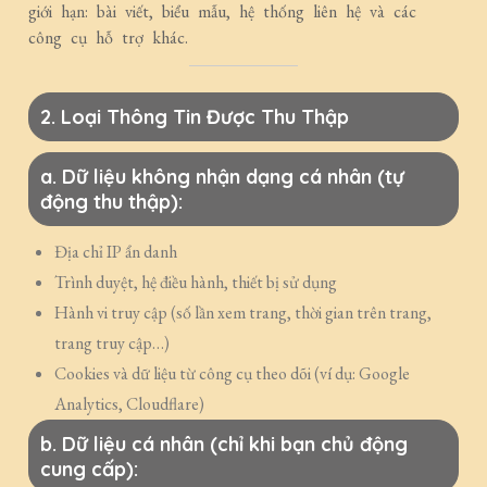
giới hạn: bài viết, biểu mẫu, hệ thống liên hệ và các
công cụ hỗ trợ khác.
2. Loại Thông Tin Được Thu Thập
a. Dữ liệu không nhận dạng cá nhân (tự
động thu thập):
Địa chỉ IP ẩn danh
Trình duyệt, hệ điều hành, thiết bị sử dụng
Hành vi truy cập (số lần xem trang, thời gian trên trang,
trang truy cập…)
Cookies và dữ liệu từ công cụ theo dõi (ví dụ: Google
Analytics, Cloudflare)
b. Dữ liệu cá nhân (chỉ khi bạn chủ động
cung cấp):