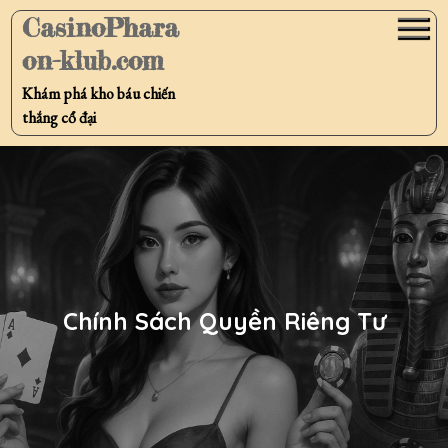
Skip
CasinoPhara
to
on-klub.com
content
Khám phá kho báu chiến
thắng cổ đại
Chính Sách Quyền Riêng Tư