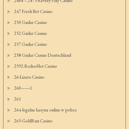
2464 – 2475 Revery Play Casino
247 Fresh Bet Casino
250 Gudar Casino
252 Gudar Casino
257 Gudar Casino
258 Gudar Casino Deutschland
2592-RodeoSlot Casino
26-Lizaro Casino
260——1
261
264-legalne kasyna online w polsce
265-GoldRun Casino