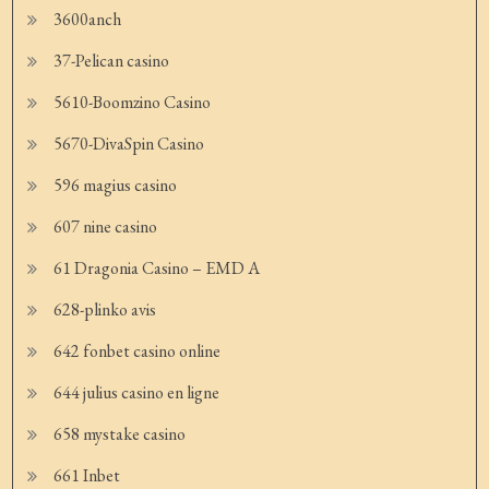
3600anch
37-Pelican casino
5610-Boomzino Casino
5670-DivaSpin Casino
596 magius casino
607 nine casino
61 Dragonia Casino – EMD A
628-plinko avis
642 fonbet casino online
644 julius casino en ligne
658 mystake casino
661 Inbet