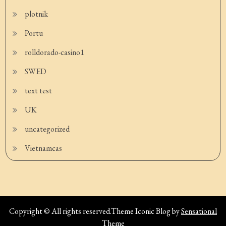
plotnik
Portu
rolldorado-casino1
SWED
text test
UK
uncategorized
Vietnamcas
Copyright © All rights reserved.Theme Iconic Blog by
Sensational
Theme