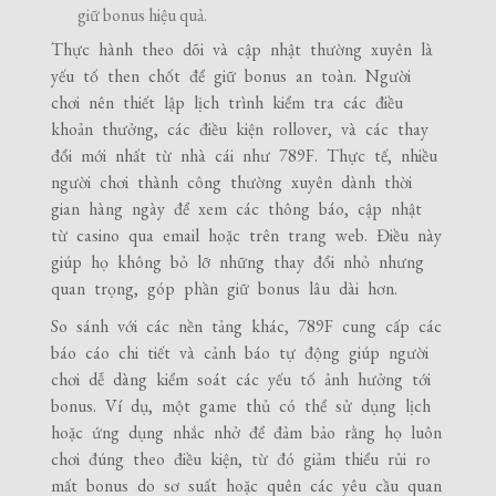
giữ bonus hiệu quả.
Thực hành theo dõi và cập nhật thường xuyên là
yếu tố then chốt để giữ bonus an toàn. Người
chơi nên thiết lập lịch trình kiểm tra các điều
khoản thưởng, các điều kiện rollover, và các thay
đổi mới nhất từ nhà cái như 789F. Thực tế, nhiều
người chơi thành công thường xuyên dành thời
gian hàng ngày để xem các thông báo, cập nhật
từ casino qua email hoặc trên trang web. Điều này
giúp họ không bỏ lỡ những thay đổi nhỏ nhưng
quan trọng, góp phần giữ bonus lâu dài hơn.
So sánh với các nền tảng khác, 789F cung cấp các
báo cáo chi tiết và cảnh báo tự động giúp người
chơi dễ dàng kiểm soát các yếu tố ảnh hưởng tới
bonus. Ví dụ, một game thủ có thể sử dụng lịch
hoặc ứng dụng nhắc nhở để đảm bảo rằng họ luôn
chơi đúng theo điều kiện, từ đó giảm thiểu rủi ro
mất bonus do sơ suất hoặc quên các yêu cầu quan