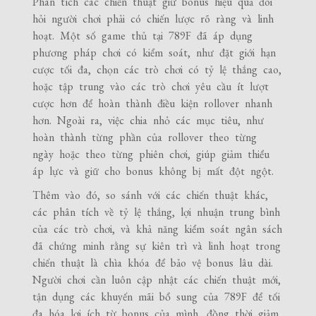
Phân tích các chiến thuật giữ bonus hiệu quả đòi
hỏi người chơi phải có chiến lược rõ ràng và linh
hoạt. Một số game thủ tại 789F đã áp dụng
phương pháp chơi có kiểm soát, như đặt giới hạn
cược tối đa, chọn các trò chơi có tỷ lệ thắng cao,
hoặc tập trung vào các trò chơi yêu cầu ít lượt
cược hơn để hoàn thành điều kiện rollover nhanh
hơn. Ngoài ra, việc chia nhỏ các mục tiêu, như
hoàn thành từng phần của rollover theo từng
ngày hoặc theo từng phiên chơi, giúp giảm thiểu
áp lực và giữ cho bonus không bị mất đột ngột.
Thêm vào đó, so sánh với các chiến thuật khác,
các phân tích về tỷ lệ thắng, lợi nhuận trung bình
của các trò chơi, và khả năng kiểm soát ngân sách
đã chứng minh rằng sự kiên trì và linh hoạt trong
chiến thuật là chìa khóa để bảo vệ bonus lâu dài.
Người chơi cần luôn cập nhật các chiến thuật mới,
tận dụng các khuyến mãi bổ sung của 789F để tối
đa hóa lợi ích từ bonus của mình, đồng thời giảm