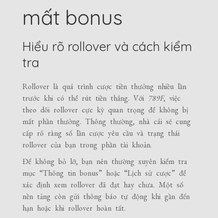
mất bonus
Hiểu rõ rollover và cách kiểm
tra
Rollover là quá trình cược tiền thưởng nhiều lần
trước khi có thể rút tiền thắng. Với
789F
, việc
theo dõi rollover cực kỳ quan trọng để không bị
mất phần thưởng. Thông thường, nhà cái sẽ cung
cấp rõ ràng số lần cược yêu cầu và trạng thái
rollover của bạn trong phần tài khoản.
Để không bỏ lỡ, bạn nên thường xuyên kiểm tra
mục “Thông tin bonus” hoặc “Lịch sử cược” để
xác định xem rollover đã đạt hay chưa. Một số
nền tảng còn gửi thông báo tự động khi gần đến
hạn hoặc khi rollover hoàn tất.