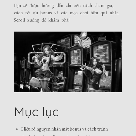
Bạn sẽ được hướng dẫn chi tiết: cách tham gia,
cách tối ưu bonus và các mẹo chơi hiệu quả nhất.
Scroll xuống để khám phá!
Mục lục
Hiểu rõ nguyên nhân mất bonus và cách tránh