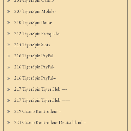
201-TigerSpin Casino
207 TigerSpin Mobile-
210 TigerSpin Bonus
212 TigerSpin Freispiele-
214 TigerSpin Slots
216 TigerSpin PayPal
216 TigerSpin PayPal-
216 TigerSpin PayPal–
217 TigerSpin TigerClub —-
217 TigerSpin TigerClub ——
219 Casino Kontrolleur –
221 Casino Kontrolleur Deutschland –