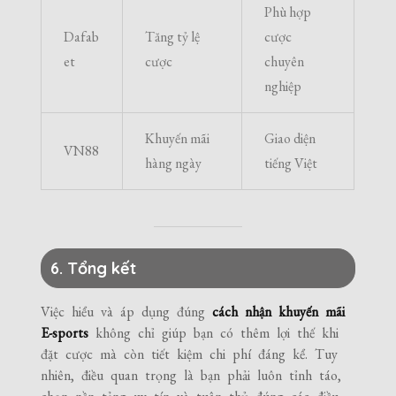
Phù hợp
Dafab
Tăng tỷ lệ
cược
et
cược
chuyên
nghiệp
Khuyến mãi
Giao diện
VN88
hàng ngày
tiếng Việt
6. Tổng kết
Việc hiểu và áp dụng đúng
cách nhận khuyến mãi
E-sports
không chỉ giúp bạn có thêm lợi thế khi
đặt cược mà còn tiết kiệm chi phí đáng kể. Tuy
nhiên, điều quan trọng là bạn phải luôn tỉnh táo,