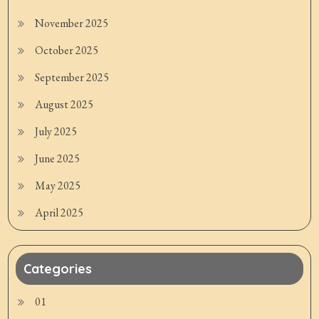
November 2025
October 2025
September 2025
August 2025
July 2025
June 2025
May 2025
April 2025
Categories
01