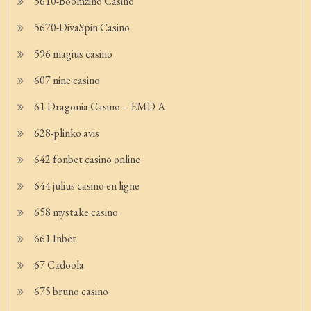
5610-Boomzino Casino
5670-DivaSpin Casino
596 magius casino
607 nine casino
61 Dragonia Casino – EMD A
628-plinko avis
642 fonbet casino online
644 julius casino en ligne
658 mystake casino
661 Inbet
67 Cadoola
675 bruno casino