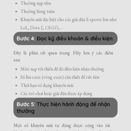
Thưởng nạp tiền
Thưởng hàng tuần
Khuyến mãi đặc biệt cho các giải đấu E-sports lớn như
LoL, Dota 2, CS:GO,…
Bước 4:
Đọc kỹ điều khoản & điều kiện
Đây là phần rất quan trọng. Hãy lưu ý các điểm
sau:
Mức nạp tối thiểu để đủ điều kiện nhận thưởng
Số lần cược (vòng cược) cần thiết để rút tiền
Thời hạn sử dụng khuyến mãi
Các trò chơi hoặc giải đấu được áp dụng
Bước 5:
Thực hiện hành động để nhận
thưởng
Một số khuyến mãi tự động được cộng vào tài