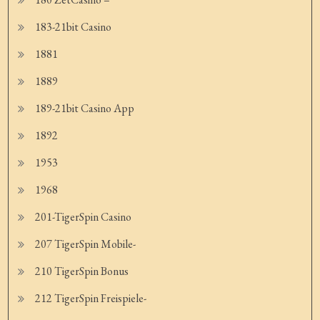
183-21bit Casino
1881
1889
189-21bit Casino App
1892
1953
1968
201-TigerSpin Casino
207 TigerSpin Mobile-
210 TigerSpin Bonus
212 TigerSpin Freispiele-