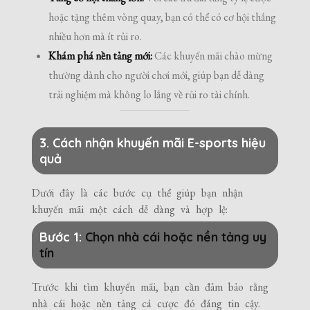
hoặc tặng thêm vòng quay, bạn có thể có cơ hội thắng
nhiều hơn mà ít rủi ro.
Khám phá nền tảng mới:
Các khuyến mãi chào mừng
thường dành cho người chơi mới, giúp bạn dễ dàng
trải nghiệm mà không lo lắng về rủi ro tài chính.
3. Cách nhận khuyến mãi E-sports hiệu
quả
Dưới đây là các bước cụ thể giúp bạn nhận
khuyến mãi một cách dễ dàng và hợp lệ:
Bước 1:
Chọn nhà cái hoặc nền tảng uy
tín
Trước khi tìm khuyến mãi, bạn cần đảm bảo rằng
nhà cái hoặc nền tảng cá cược đó đáng tin cậy.