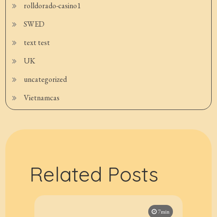
rolldorado-casino1
SWED
text test
UK
uncategorized
Vietnamcas
Related Posts
7min