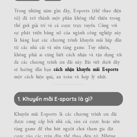
Trong những năm gần đây, E-sports (thể thao điện
tử) đã trở thành một phần không thể thiếu trong
thế giới giải trí và cá cược trực tuyến. Cùng với
sự phát triển bùng nổ của ngành công nghiệp này
là hàng loạt các chương trình khuyến mãi hấp dẫn
từ các nhà cái và nền tảng game. Tuy nhiên,
không phải ai cũng biết cách nhận và tận dụng tối
đa các chương trình ưu đãi này. Bài viết dưới đây
sẽ hướng dẫn bạn
cách nhận khuyến mãi E-sports
một cách hiệu quả, an toàn và hợp lý nhất.
1. Khuyến mãi E-sports là gì?
Khuyến mãi E-sports là các chương trình ưu đãi
được cung cấp bởi nhà cái, sàn cá cược hoặc nền
tảng game để thu hút người chơi tham gia đặt
cược vào các trận đấu thể thao điện tử. Những