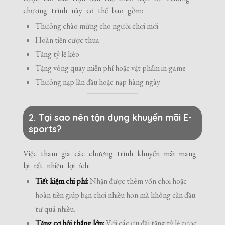
chương trình này có thể bao gồm:
Thưởng chào mừng cho người chơi mới
Hoàn tiền cược thua
Tăng tỷ lệ kèo
Tặng vòng quay miễn phí hoặc vật phẩm in-game
Thưởng nạp lần đầu hoặc nạp hàng ngày
2. Tại sao nên tận dụng khuyến mãi E-
sports?
Việc tham gia các chương trình khuyến mãi mang
lại rất nhiều lợi ích:
Tiết kiệm chi phí:
Nhận được thêm vốn chơi hoặc
hoàn tiền giúp bạn chơi nhiều hơn mà không cần đầu
tư quá nhiều.
Tăng cơ hội thắng lớn:
Với các ưu đãi tăng tỷ lệ cược