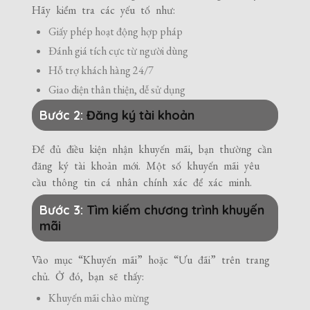
Hãy kiểm tra các yếu tố như:
Giấy phép hoạt động hợp pháp
Đánh giá tích cực từ người dùng
Hỗ trợ khách hàng 24/7
Giao diện thân thiện, dễ sử dụng
Bước 2:
Đăng ký tài khoản
Để đủ điều kiện nhận khuyến mãi, bạn thường cần
đăng ký tài khoản mới. Một số khuyến mãi yêu
cầu thông tin cá nhân chính xác để xác minh.
Bước 3:
Tìm kiếm chương trình khuyến
mãi
Vào mục “Khuyến mãi” hoặc “Ưu đãi” trên trang
chủ. Ở đó, bạn sẽ thấy:
Khuyến mãi chào mừng