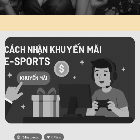
7Min to read
0 View