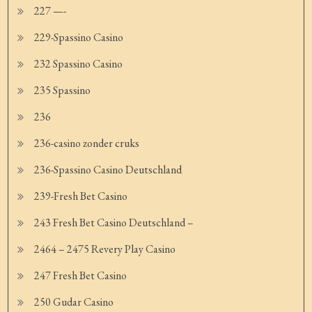
227 —-
229-Spassino Casino
232 Spassino Casino
235 Spassino
236
236-casino zonder cruks
236-Spassino Casino Deutschland
239-Fresh Bet Casino
243 Fresh Bet Casino Deutschland –
2464 – 2475 Revery Play Casino
247 Fresh Bet Casino
250 Gudar Casino