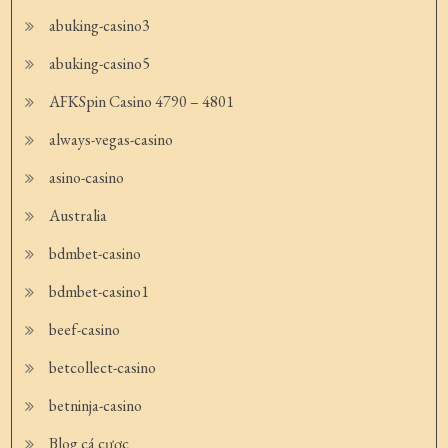
abuking-casino3
abuking-casino5
AFKSpin Casino 4790 – 4801
always-vegas-casino
asino-casino
Australia
bdmbet-casino
bdmbet-casino1
beef-casino
betcollect-casino
betninja-casino
Blog cá cược