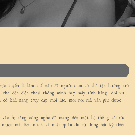
ực tuyến là làm thế nào để người chơi có thể tận hưởng trò
p cho đến điện thoại thông minh hay máy tính bảng. Với xu
 có khả năng truy cập mọi lúc, mọi nơi mà vẫn giữ được
vào hạ tầng công nghệ để mang đến một hệ thống tối ưu
m mượt mà, liền mạch và nhất quán dù sử dụng bất kỳ thiết