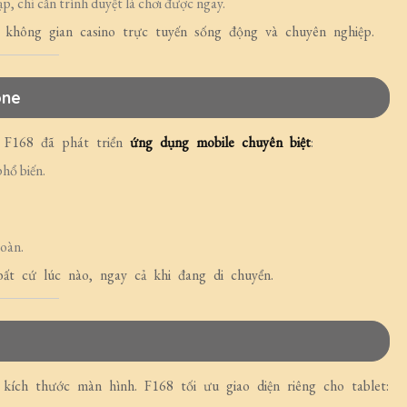
 chỉ cần trình duyệt là chơi được ngay.
không gian casino trực tuyến sống động và chuyên nghiệp.
one
 F168 đã phát triển
ứng dụng mobile chuyên biệt
:
hổ biến.
oàn.
ất cứ lúc nào, ngay cả khi đang di chuyển.
kích thước màn hình. F168 tối ưu giao diện riêng cho tablet: