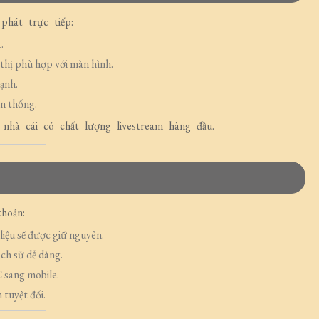
phát trực tiếp:
.
 thị phù hợp với màn hình.
ạnh.
ền thống.
nhà cái có chất lượng livestream hàng đầu.
hoản:
liệu sẽ được giữ nguyên.
ịch sử dễ dàng.
 sang mobile.
 tuyệt đối.