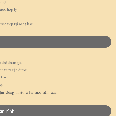
tiết.
ược hợp lý.
ực tiếp tại sòng bạc.
 thể tham gia.
ều truy cập được.
 tru.
y.
m đồng nhất trên mọi nền tảng.
àn hình