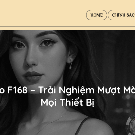
HOME
CHÍNH SÁC
o F168 – Trải Nghiệm Mượt M
Mọi Thiết Bị