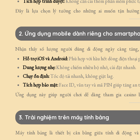
Tích hợp trình duyệt:
Không cần cài thêm phần mềm phức tạp,
Đây là lựa chọn lý tưởng cho những ai muốn tận hưởng 
2. Ứng dụng mobile dành riêng cho smartph
Nhận thấy số lượng người dùng di động ngày càng tăng,
Hỗ trợ iOS và Android:
Phù hợp với hầu hết dòng điện thoại p
Dung lượng nhẹ:
Không chiếm nhiều bộ nhớ, cài đặt nhanh.
Chạy ổn định:
Tốc độ tải nhanh, không giật lag.
Tích hợp bảo mật:
Face ID, vân tay và mã PIN giúp tăng an t
Ứng dụng này giúp người chơi dễ dàng tham gia casino b
3. Trải nghiệm trên máy tính bảng
Máy tính bảng là thiết bị cân bằng giữa tính di động và 