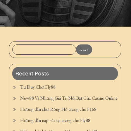
Search
Recent Posts
Tư Duy Chơi Fly88
New88 Và Những Giá Trị Nổi Bật Của Casino Online
Hướng dẫn chơi Rồng Hổ trang chủ F168
Hướng dẫn nạp rút tại trang chủ Fly88