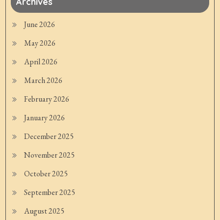
Archives
June 2026
May 2026
April 2026
March 2026
February 2026
January 2026
December 2025
November 2025
October 2025
September 2025
August 2025