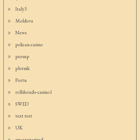
Italy3
Moldova
News
pelican-casino
perusp
plotnik
Portu
rolldorado-casino1
SWED
text test
UK
uncategorized