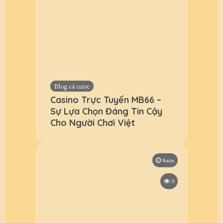
Blog cá cược
Casino Trực Tuyến MB66 –
Sự Lựa Chọn Đáng Tin Cậy
Cho Người Chơi Việt
8min
0