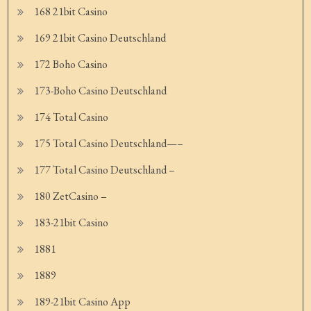
168 21bit Casino
169 21bit Casino Deutschland
172 Boho Casino
173-Boho Casino Deutschland
174 Total Casino
175 Total Casino Deutschland—–
177 Total Casino Deutschland –
180 ZetCasino –
183-21bit Casino
1881
1889
189-21bit Casino App