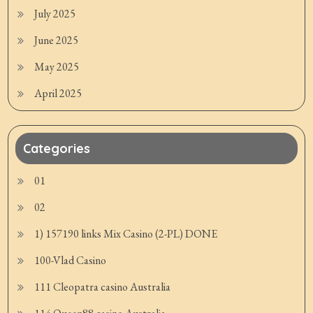
July 2025
June 2025
May 2025
April 2025
Categories
01
02
1) 157190 links Mix Casino (2-PL) DONE
100-Vlad Casino
111 Cleopatra casino Australia