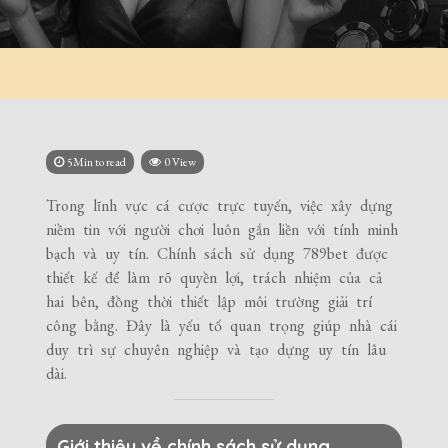
5Min to read
0 View
Trong lĩnh vực cá cược trực tuyến, việc xây dựng
niềm tin với người chơi luôn gắn liền với tính minh
bạch và uy tín. Chính sách sử dụng 789bet được
thiết kế để làm rõ quyền lợi, trách nhiệm của cả
hai bên, đồng thời thiết lập môi trường giải trí
công bằng. Đây là yếu tố quan trọng giúp nhà cái
duy trì sự chuyên nghiệp và tạo dựng uy tín lâu
dài.
Giới thiệu về chính sách sử dụng