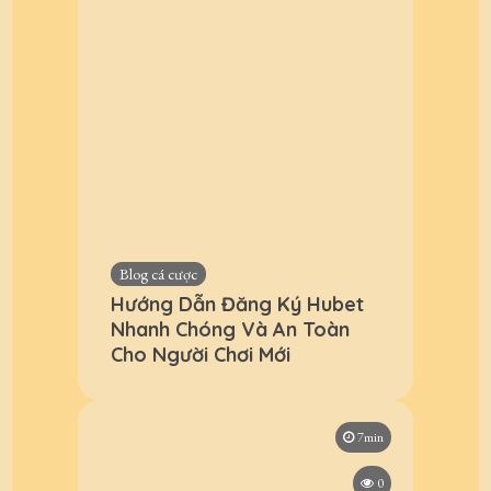
Blog cá cược
Hướng Dẫn Đăng Ký Hubet
Nhanh Chóng Và An Toàn
Cho Người Chơi Mới
7min
0