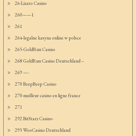
26-Lizaro Casino
260——1
261
264-legalne kasyna online w polsce
265-GoldRun Casino
268 GoldRun Casino Deutschland –
269 —-
270 BeepBeep Casino
270-meilleur casino en ligne france
271
292 BitStarz Casino-
295 WooCasino Deutschland