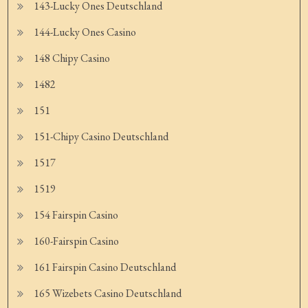
143-Lucky Ones Deutschland
144-Lucky Ones Casino
148 Chipy Casino
1482
151
151-Chipy Casino Deutschland
1517
1519
154 Fairspin Casino
160-Fairspin Casino
161 Fairspin Casino Deutschland
165 Wizebets Casino Deutschland