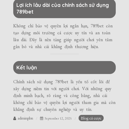
Lợi ích lâu dài của chính sách sử dụng
789bet
Không chỉ bảo vệ quyền lợi ngắn hạn, 789bet còn
tạo dựng môi trường cá cược uy tín và an toàn
lâu dài. Đây là nền tảng giúp người chơi yên tâm
gắn bó và nhà cái khẳng định thương hiệu.
Kết luận
Chính sách sử dụng 789bet là yếu tố cốt lõi để
xây dựng niềm tin với người chơi. Với những quy
định minh bạch, rõ ràng và công bằng, nhà cái
không chỉ bảo vệ quyền lợi người tham gia mà còn
khẳng định sự chuyên nghiệp và uy tín.
adminpbn
Blog cá cược
September 12, 2025