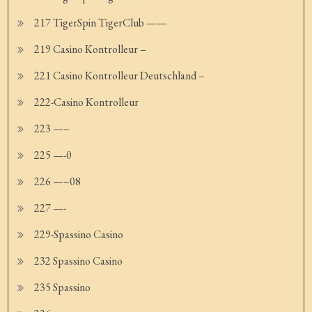
217 TigerSpin TigerClub ——
219 Casino Kontrolleur –
221 Casino Kontrolleur Deutschland –
222-Casino Kontrolleur
223 —–
225 —-0
226 —–08
227 —-
229-Spassino Casino
232 Spassino Casino
235 Spassino