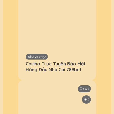
Blog cá cược
Casino Trực Tuyến Bảo Mật
Hàng Đầu Nhà Cái 789bet
8min
0