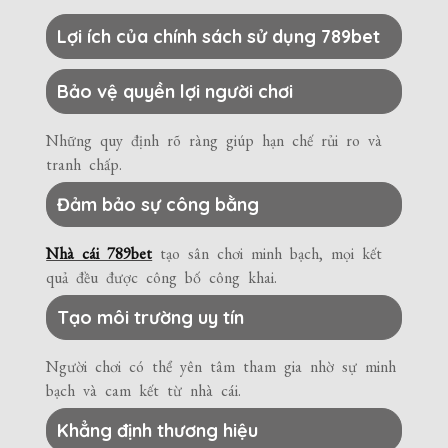
Lợi ích của chính sách sử dụng 789bet
Bảo vệ quyền lợi người chơi
Những quy định rõ ràng giúp hạn chế rủi ro và
tranh chấp.
Đảm bảo sự công bằng
Nhà cái 789bet
tạo sân chơi minh bạch, mọi kết
quả đều được công bố công khai.
Tạo môi trường uy tín
Người chơi có thể yên tâm tham gia nhờ sự minh
bạch và cam kết từ nhà cái.
Khẳng định thương hiệu