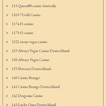
115 Queen88 casino Australia
1163-7Gold Casino
1174-f1 casino
1175-f1 casino
1222-stone vegas casino
129 Always Vegas Casino Deutschland-
130-Always Vegas Casino
135 Slotozen Deutschland-
140 Casino Brango-
141 Casino Brango Deutschland
142 Dragonia Casino
143-Lucky Ones Deutschland