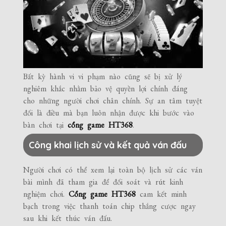
Bất kỳ hành vi vi phạm nào cũng sẽ bị xử lý
nghiêm khắc nhằm bảo vệ quyền lợi chính đáng
cho những người chơi chân chính. Sự an tâm tuyệt
đối là điều mà bạn luôn nhận được khi bước vào
bàn chơi tại
cổng game HT368
.
Công khai lịch sử và kết quả ván đấu
Người chơi có thể xem lại toàn bộ lịch sử các ván
bài mình đã tham gia để đối soát và rút kinh
nghiệm chơi.
Cổng game HT368
cam kết minh
bạch trong việc thanh toán chip thắng cược ngay
sau khi kết thúc ván đấu.