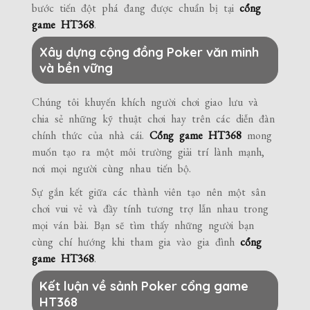
bước tiến đột phá đang được chuẩn bị tại
cổng
game HT368
.
Xây dựng cộng đồng Poker văn minh
và bền vững
Chúng tôi khuyến khích người chơi giao lưu và
chia sẻ những kỹ thuật chơi hay trên các diễn đàn
chính thức của nhà cái.
Cổng game HT368
mong
muốn tạo ra một môi trường giải trí lành mạnh,
nơi mọi người cùng nhau tiến bộ.
Sự gắn kết giữa các thành viên tạo nên một sân
chơi vui vẻ và đầy tính tương trợ lẫn nhau trong
mọi ván bài. Bạn sẽ tìm thấy những người bạn
cùng chí hướng khi tham gia vào gia đình
cổng
game HT368
.
Kết luận về sảnh Poker cổng game
HT368