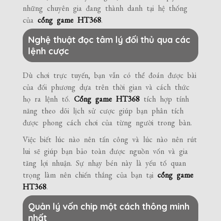
những chuyên gia đang thành danh tại hệ thống
của
cổng game HT368
.
Nghệ thuật đọc tâm lý đối thủ qua các
lệnh cược
Dù chơi trực tuyến, bạn vẫn có thể đoán được bài
của đối phương dựa trên thời gian và cách thức
họ ra lệnh tố.
Cổng game HT368
tích hợp tính
năng theo dõi lịch sử cược giúp bạn phân tích
được phong cách chơi của từng người trong bàn.
Việc biết lúc nào nên tấn công và lúc nào nên rút
lui sẽ giúp bạn bảo toàn được nguồn vốn và gia
tăng lợi nhuận. Sự nhạy bén này là yếu tố quan
trọng làm nên chiến thắng của bạn tại
cổng game
HT368
.
Quản lý vốn chip một cách thông minh
nhất