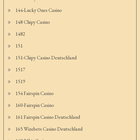
144-Lucky Ones Casino
148 Chipy Casino
1482
151
151-Chipy Casino Deutschland
1517
1519
154 Fairspin Casino
160-Fairspin Casino
161 Fairspin Casino Deutschland
165 Wizebets Casino Deutschland