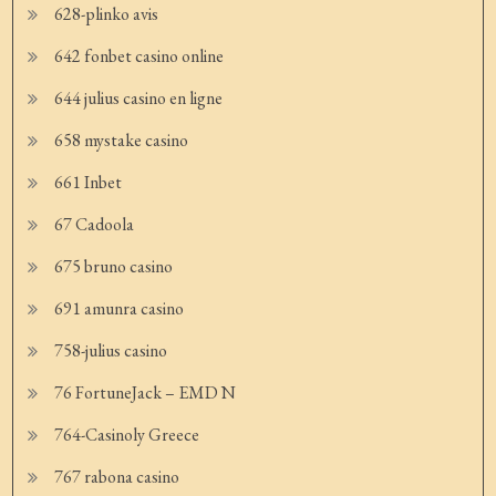
628-plinko avis
642 fonbet casino online
644 julius casino en ligne
658 mystake casino
661 Inbet
67 Cadoola
675 bruno casino
691 amunra casino
758-julius casino
76 FortuneJack – EMD N
764-Casinoly Greece
767 rabona casino