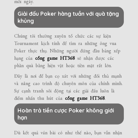
mỗi ngày.
Giải đấu Poker hàng tuần với quà tặng
khủng
Chúng tôi thường xuyên tổ chức các sự kiện
Tournament kịch tính để tìm ra những ông vua
Poker thực thụ. Những người đứng đầu bảng xếp
hạng của
cổng game HT368
sẽ nhận được các
phần quà bằng hiện vật hoặc tiền mặt rất lớn.
Đây là nơi để bạn cọ xát với những đối thủ mạnh
và nâng cao trình độ chuyên môn của chính mình.
Sự cạnh tranh sôi động tại các giải đấu luôn là
điểm nhấn thu hút của
cổng game HT368
.
Hoàn trả tiền cược Poker không giới
hạn
Dù kết quả ván bài có như thế nào, bạn vẫn nhận