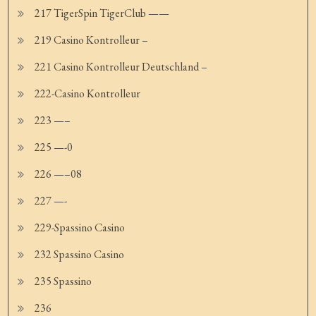
217 TigerSpin TigerClub ——
219 Casino Kontrolleur –
221 Casino Kontrolleur Deutschland –
222-Casino Kontrolleur
223 —–
225 —-0
226 —–08
227 —-
229-Spassino Casino
232 Spassino Casino
235 Spassino
236