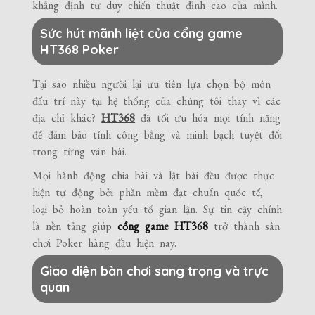
khẳng định tư duy chiến thuật đỉnh cao của mình.
Sức hút mãnh liệt của cổng game
HT368 Poker
Tại sao nhiều người lại ưu tiên lựa chọn bộ môn
đấu trí này tại hệ thống của chúng tôi thay vì các
địa chỉ khác?
HT368
đã tối ưu hóa mọi tính năng
để đảm bảo tính công bằng và minh bạch tuyệt đối
trong từng ván bài.
Mọi hành động chia bài và lật bài đều được thực
hiện tự động bởi phần mềm đạt chuẩn quốc tế,
loại bỏ hoàn toàn yếu tố gian lận. Sự tin cậy chính
là nền tảng giúp
cổng game HT368
trở thành sân
chơi Poker hàng đầu hiện nay.
Giao diện bàn chơi sang trọng và trực
quan