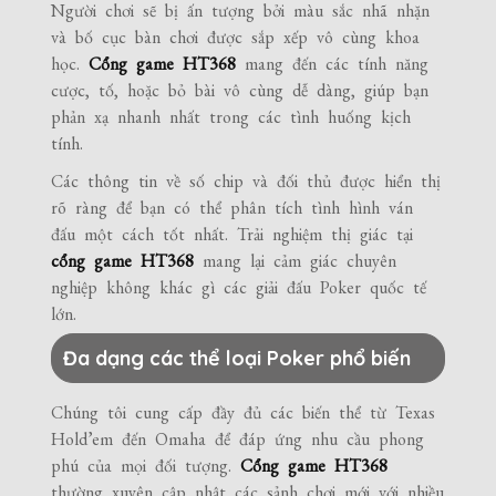
Người chơi sẽ bị ấn tượng bởi màu sắc nhã nhặn
và bố cục bàn chơi được sắp xếp vô cùng khoa
học.
Cổng game HT368
mang đến các tính năng
cược, tố, hoặc bỏ bài vô cùng dễ dàng, giúp bạn
phản xạ nhanh nhất trong các tình huống kịch
tính.
Các thông tin về số chip và đối thủ được hiển thị
rõ ràng để bạn có thể phân tích tình hình ván
đấu một cách tốt nhất. Trải nghiệm thị giác tại
cổng game HT368
mang lại cảm giác chuyên
nghiệp không khác gì các giải đấu Poker quốc tế
lớn.
Đa dạng các thể loại Poker phổ biến
Chúng tôi cung cấp đầy đủ các biến thể từ Texas
Hold’em đến Omaha để đáp ứng nhu cầu phong
phú của mọi đối tượng.
Cổng game HT368
thường xuyên cập nhật các sảnh chơi mới với nhiều