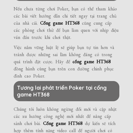
Nếu chưa từng chơi Poker, bạn có thể tham khảo
các bài viết hướng dẫn chi tiết ngay tại trang chủ
của nhà cái.
Cổng game HT368
cũng cung cấp
các phòng chơi thử để bạn làm quen với nhịp điệu
ván đấu trước khi chơi thật.
Việc nắm vững luật lệ sẽ giúp bạn tự tin hơn và
tránh được những sai lầm không đáng có trong
quá trình đặt cược. Hãy để
cổng game HT368
đồng hành cùng bạn trên con đường chinh phục
đỉnh cao Poker.
Tương lai phát triển Poker tại cổng
game HT368
Chúng tôi luôn không ngừng đổi mới và cập nhật
các xu hướng công nghệ mới nhất để nâng cấp
sảnh chơi bài.
Cổng game HT368
dự kiến sẽ tích
hợp thêm tính năng video call để người chơi có