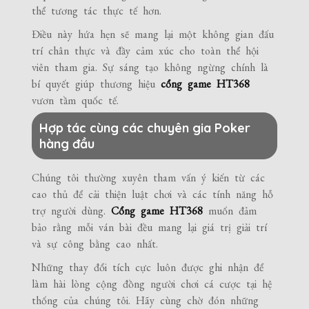
thể tương tác thực tế hơn.
Điều này hứa hẹn sẽ mang lại một không gian đấu
trí chân thực và đầy cảm xúc cho toàn thể hội
viên tham gia. Sự sáng tạo không ngừng chính là
bí quyết giúp thương hiệu
cổng game HT368
vươn tầm quốc tế.
Hợp tác cùng các chuyên gia Poker
hàng đầu
Chúng tôi thường xuyên tham vấn ý kiến từ các
cao thủ để cải thiện luật chơi và các tính năng hỗ
trợ người dùng.
Cổng game HT368
muốn đảm
bảo rằng mỗi ván bài đều mang lại giá trị giải trí
và sự công bằng cao nhất.
Những thay đổi tích cực luôn được ghi nhận để
làm hài lòng cộng đồng người chơi cá cược tại hệ
thống của chúng tôi. Hãy cùng chờ đón những