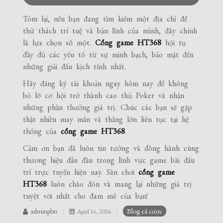
Tóm lại, nếu bạn đang tìm kiếm một địa chỉ để
thử thách trí tuệ và bản lĩnh của mình, đây chính
là lựa chọn số một.
Cổng game HT368
hội tụ
đầy đủ các yếu tố từ sự minh bạch, bảo mật đến
những giải đấu kịch tính nhất.
Hãy đăng ký tài khoản ngay hôm nay để không
bỏ lỡ cơ hội trở thành cao thủ Poker và nhận
những phần thưởng giá trị. Chúc các bạn sẽ gặp
thật nhiều may mắn và thắng lớn liên tục tại hệ
thống của
cổng game HT368
.
Cảm ơn bạn đã luôn tin tưởng và đồng hành cùng
thương hiệu dẫn đầu trong lĩnh vực game bài đấu
trí trực tuyến hiện nay. Sân chơi
cổng game
HT368
luôn chào đón và mang lại những giá trị
tuyệt vời nhất cho đam mê của bạn!
adminpbn
Blog cá cược
April 16, 2026