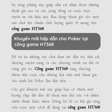
Sự sòng phẳng này giúp nhà cái nhận được những
đánh giá cao từ các cộng đồng cá cược trực
tuyến uy tín hiện nay. Bạn đang tham gia vào một
sân chơi đạt chuẩn chất lượng quốc tế mang tên
cổng game HT368
.
Khuyến mãi hấp dẫn cho Poker tại
cổng game HT368
Để tri ân những tay chơi đam mê đấu trí, nhà cái
thường xuyên tung ra các chương trình ưu đãi vô
cùng giá trị.
Cổng game HT368
tặng thưởng
thêm tiền cược cho những hội viên mới tham gia
vào sảnh bài Poker lần đầu tiên.
Các gói khuyến mãi này giúp bạn có thêm một
lượng chip dồi dào để thoải mái thử sức với nhiều
chiến thuật khác nhau. Đừng bỏ lỡ cơ hội gia tăng
vốn cược một cách dễ dàng tại
cổng game HT368