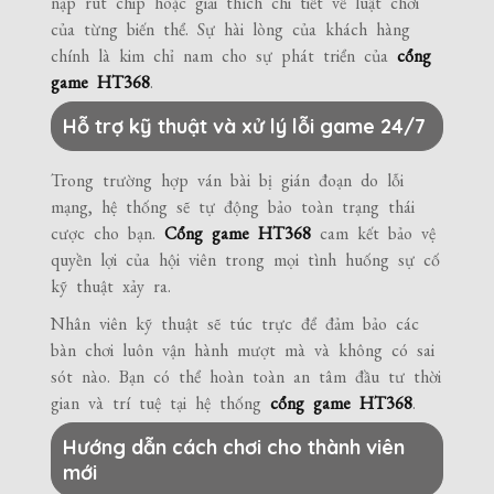
nạp rút chip hoặc giải thích chi tiết về luật chơi
của từng biến thể. Sự hài lòng của khách hàng
chính là kim chỉ nam cho sự phát triển của
cổng
game HT368
.
Hỗ trợ kỹ thuật và xử lý lỗi game 24/7
Trong trường hợp ván bài bị gián đoạn do lỗi
mạng, hệ thống sẽ tự động bảo toàn trạng thái
cược cho bạn.
Cổng game HT368
cam kết bảo vệ
quyền lợi của hội viên trong mọi tình huống sự cố
kỹ thuật xảy ra.
Nhân viên kỹ thuật sẽ túc trực để đảm bảo các
bàn chơi luôn vận hành mượt mà và không có sai
sót nào. Bạn có thể hoàn toàn an tâm đầu tư thời
gian và trí tuệ tại hệ thống
cổng game HT368
.
Hướng dẫn cách chơi cho thành viên
mới