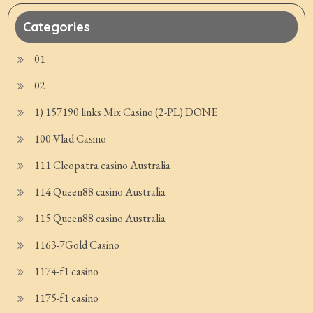
Categories
01
02
1) 157190 links Mix Casino (2-PL) DONE
100-Vlad Casino
111 Cleopatra casino Australia
114 Queen88 casino Australia
115 Queen88 casino Australia
1163-7Gold Casino
1174-f1 casino
1175-f1 casino