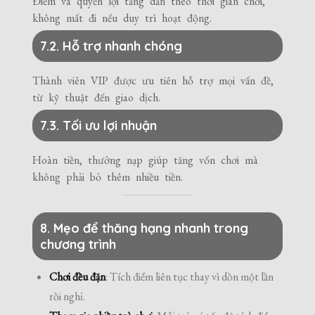
Điểm và quyền lợi tăng dần theo thời gian chơi,
không mất đi nếu duy trì hoạt động.
7.2. Hỗ trợ nhanh chóng
Thành viên VIP được ưu tiên hỗ trợ mọi vấn đề,
từ kỹ thuật đến giao dịch.
7.3. Tối ưu lợi nhuận
Hoàn tiền, thưởng nạp giúp tăng vốn chơi mà
không phải bỏ thêm nhiều tiền.
8. Mẹo để thăng hạng nhanh trong
chương trình
Chơi đều đặn
: Tích điểm liên tục thay vì dồn một lần
rồi nghỉ.