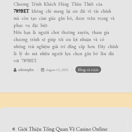
Chương Trình Khách Hàng Thân Thiết của
789BET
không chỉ mang lại ưu đãi về tài chính
mà còn tạo cảm giác gắn bó, được trân trọng và
phục vụ đặc biệt.
Nếu bạn là người chơi thường xuyên, tham gia
chương trình sẽ giúp tối ưu lợi nhuận và có
những trải nghiệm giải trí đẳng cấp hơn. Đây chính
là lý do mà nhiều người lựa chọn gắn bó lâu dài
với 789BET.
adminpbn
Blog cá cược
August 13, 2025
Post
Giới Thiệu Tổng Quan Về Casino Online