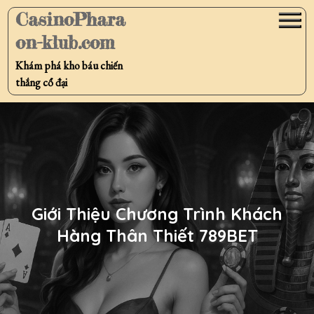
Skip
CasinoPhara
to
on-klub.com
content
Khám phá kho báu chiến
thắng cổ đại
Giới Thiệu Chương Trình Khách
Hàng Thân Thiết 789BET