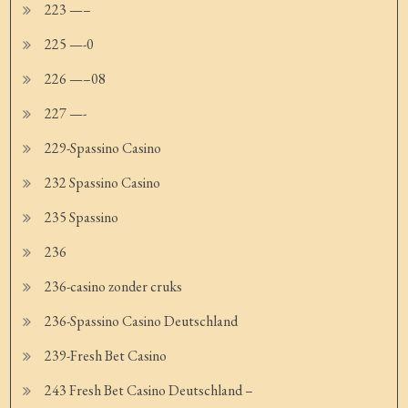
223 —–
225 —-0
226 —–08
227 —-
229-Spassino Casino
232 Spassino Casino
235 Spassino
236
236-casino zonder cruks
236-Spassino Casino Deutschland
239-Fresh Bet Casino
243 Fresh Bet Casino Deutschland –