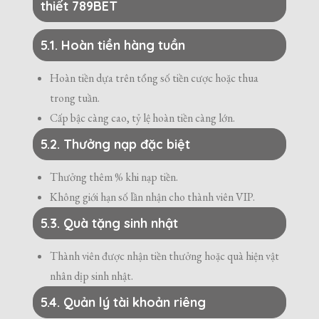
thiết 789BET
5.1. Hoàn tiền hàng tuần
Hoàn tiền dựa trên tổng số tiền cược hoặc thua
trong tuần.
Cấp bậc càng cao, tỷ lệ hoàn tiền càng lớn.
5.2. Thưởng nạp đặc biệt
Thưởng thêm % khi nạp tiền.
Không giới hạn số lần nhận cho thành viên VIP.
5.3. Quà tặng sinh nhật
Thành viên được nhận tiền thưởng hoặc quà hiện vật
nhân dịp sinh nhật.
5.4. Quản lý tài khoản riêng