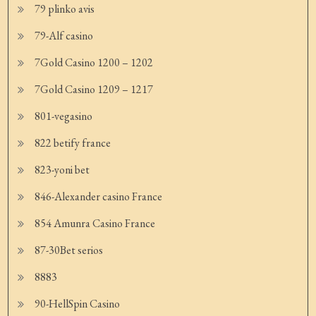
79 plinko avis
79-Alf casino
7Gold Casino 1200 – 1202
7Gold Casino 1209 – 1217
801-vegasino
822 betify france
823-yoni bet
846-Alexander casino France
854 Amunra Casino France
87-30Bet serios
8883
90-HellSpin Casino