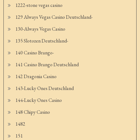
1222-stone vegas casino
129 Always Vegas Casino Deutschland-
130-Always Vegas Casino
135 Slotozen Deutschland-
140 Casino Brango-
141 Casino Brango Deutschland
142 Dragonia Casino
143-Lucky Ones Deutschland
144-Lucky Ones Casino
148 Chipy Casino
1482
151