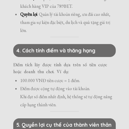
khách hàng VIP của 789BET.
Quyền lợi
: Quản lý tài khoản riêng, ưu đãi cao nhất,
tham gia sự kiện đặc biệt, du lịch và quà tặng giá trị
lớn.
4. Cách tính điểm và thăng hạng
Điểm tích lũy được tính dựa trên số tiền cược
hoặc doanh thu chơi. Ví dụ:
100.000 VNĐ tiền cược = 1 điểm.
Điểm được cộng tự động vào tài khoản.
Khi đạt số điểm nhất định, hệ thống sẽ tự động nâng
cấp hạng thành viên.
5. Quyền lợi cụ thể của thành viên thân