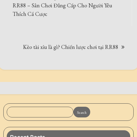
navigation
RR88 – Sân Chơi Đẳng Cấp Cho Người Yêu
Thích Cá Cược
Kèo tài xỉu là gì? Chiến lược chơi tại RR88
Search