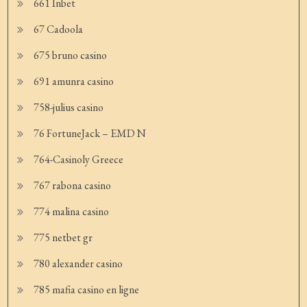
661 Inbet
67 Cadoola
675 bruno casino
691 amunra casino
758-julius casino
76 FortuneJack – EMD N
764-Casinoly Greece
767 rabona casino
774 malina casino
775 netbet gr
780 alexander casino
785 mafia casino en ligne