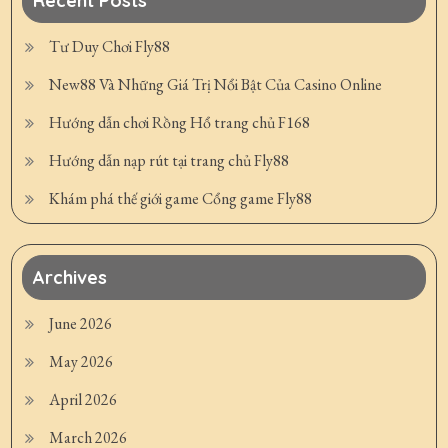
Recent Posts
Tư Duy Chơi Fly88
New88 Và Những Giá Trị Nổi Bật Của Casino Online
Hướng dẫn chơi Rồng Hổ trang chủ F168
Hướng dẫn nạp rút tại trang chủ Fly88
Khám phá thế giới game Cổng game Fly88
Archives
June 2026
May 2026
April 2026
March 2026