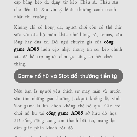
cấp bảng kèo đa dạng từ kèo Châu Á, Châu Âu
cho đến Tài Xỉu với tỷ lệ ăn thưởng cạnh tranh
nhất thị trường.
Không chỉ có bóng đá, người chơi còn có thể thử
sức với các bộ môn khác như bóng rổ, tennis, cầu
lông hay đua xe. Đội ngũ chuyên gia của
cổng
game AO88
luôn cập nhật thông tin soi kèo chính
xác để hỗ trợ người chơi gia tăng cơ hội chiến
thắng.
Game nổ hũ và Slot đổi thưởng tiền tỷ
Nếu bạn là người yêu thích sự may mắn và muốn
săn tìm những giải thưởng Jackpot khổng lồ, sảnh
Slot game là lựa chọn không thể bỏ qua. Các trò
chơi nổ hũ tại
cổng game AO88
sở hữu đồ họa
3D sống động cùng âm thanh bắt tai, mang lại
cảm giác phấn khích tột độ.