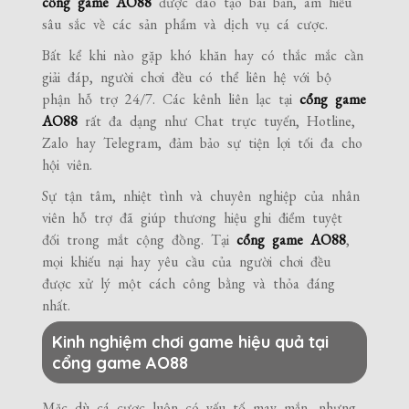
cổng game AO88
được đào tạo bài bản, am hiểu
sâu sắc về các sản phẩm và dịch vụ cá cược.
Bất kể khi nào gặp khó khăn hay có thắc mắc cần
giải đáp, người chơi đều có thể liên hệ với bộ
phận hỗ trợ 24/7. Các kênh liên lạc tại
cổng game
AO88
rất đa dạng như Chat trực tuyến, Hotline,
Zalo hay Telegram, đảm bảo sự tiện lợi tối đa cho
hội viên.
Sự tận tâm, nhiệt tình và chuyên nghiệp của nhân
viên hỗ trợ đã giúp thương hiệu ghi điểm tuyệt
đối trong mắt cộng đồng. Tại
cổng game AO88
,
mọi khiếu nại hay yêu cầu của người chơi đều
được xử lý một cách công bằng và thỏa đáng
nhất.
Kinh nghiệm chơi game hiệu quả tại
cổng game AO88
Mặc dù cá cược luôn có yếu tố may mắn, nhưng