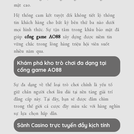
mật cao.
Hệ thống cam kết tuyệt đối không tiết lộ thông
tin khách hàng cho bất kỳ bên thứ ba nào dưới
mọi hình thức. Sự tận tâm trong khâu bảo mật đã
giúp
cổng game AO88
xây dựng được niềm tin
vững chắc trong lòng hàng triệu hội viên suốt
nhiều năm qua.
Khám phá kho trò chơi đa dạng tại
cổng game AO88
Sự đa dạng về thể loại trò chơi chính là yếu tố
giữ chân người chơi lâu dài tại nền tảng giải trí
đẳng cấp này. Tại đây, bạn sẽ được đắm chìm
trong thế giới cá cược đầy màu sắc với hàng nghìn
sự lựa chọn hấp dẫn.
Sảnh Casino trực tuyến đầy kịch tính