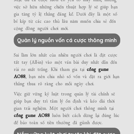
việc sở hữu những chiến thuật hợp lý sẽ giúp bạn
gia tăng tỷ lệ thắng đáng kể. Dưới đây là một số
bí kíp từ các cao thủ lâu năm muốn chia sẻ đến
cộng đồng người chơi mới.
Quản lý nguồn vốn cá cược thông minh
Sai lầm lớn nhất của nhiều người chơi là đặt cược
tất tay (All-in) vào một ván bài duy nhất dẫn đến
rủi ro mất trắng. Khi tham gia tại
cổng game
AO88
, bạn nên chia nhỏ số vốn và đặt ra giới hạn
thắng thua rõ ràng cho mỗi ngày chơi.
Việc giữ vững kỷ luật trong quản lý tài chính sẽ
giúp bạn duy trì tâm lý ổn định và kéo dài thời
gian trải nghiệm. Một người chơi thông minh tại
cổng game AO88
luôn biết cách dừng lại đúng lúc
để bảo toàn số tiền thưởng đã giành được.