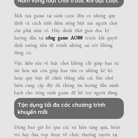
Nắm vững luật chơi trước khi đặt cược
Mỗi tựa game tại sảnh cược đều có những quy
định và cách tính điểm riêng biệt mà người chơi
cần phải nắm rõ. Hãy dành thời gian đọc kỹ
hướng dẫn tại
cổng game AO88
trước khi quyết
định xuống tiền để tránh những sai sót không
đáng có.
Việc hiểu sâu về luật chơi không chỉ giúp bạn tự
tin hơn mà còn giúp bạn tìm ra những kẽ hở
hoặc quy luật để chiến thắng nhà cái. Sân chơi
luôn cung cấp đầy đủ thông tin hướng dẫn minh
bạch cho từng sảnh game để hỗ trợ người dùng.
Tận dụng tối đa các chương trình
khuyến mãi
Đừng bao giờ bỏ qua các sự kiện tặng quà, hoàn
trả hay đua top được tổ chức thường xuyên tại