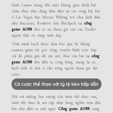
Sảnh Casino mang đến một không gian đánh bài
chân thực như đang hiện diện tại các sòng bài lớn
ở Las Vegas hay Macau. Những trò chơi kinh điển
như Baccarat, Roulette hay Blackjack tại
cổng
game AO88
đều có sự tham gia của các Dealer
người thật vô cùng xinh đẹp.
Tính minh bạch được đảm bảo qua hệ thống
camera giám sát góc rộng, truyền hình trực tiếp
với độ phân giải 4K sắc nét. Mọi ván bài tại
cổng
game AO88
đều diễn ra công bằng, mang lại sự
kịch tính và thú vị cho từng người tham gia đặt
cược.
Cá cược thể thao với tỷ lệ kèo hấp dẫn
Đối với những fan cuồng của môn thể thao vua,
sảnh thể thao là nơi cập nhật hàng nghìn trận đấu
lớn nhỏ diễn ra mỗi ngày.
Cổng game AO88
cung