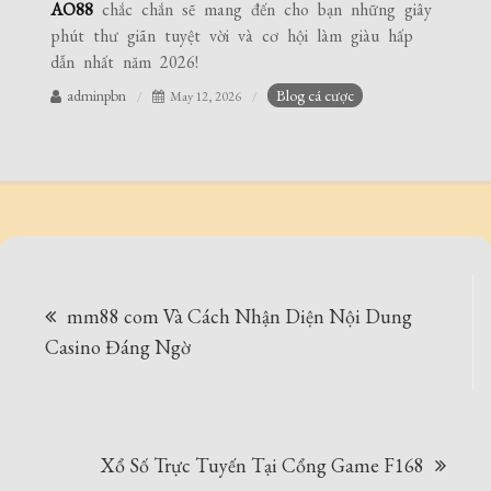
AO88
chắc chắn sẽ mang đến cho bạn những giây
phút thư giãn tuyệt vời và cơ hội làm giàu hấp
dẫn nhất năm 2026!
adminpbn
Blog cá cược
May 12, 2026
Post
mm88 com Và Cách Nhận Diện Nội Dung
navigation
Casino Đáng Ngờ
Xổ Số Trực Tuyến Tại Cổng Game F168