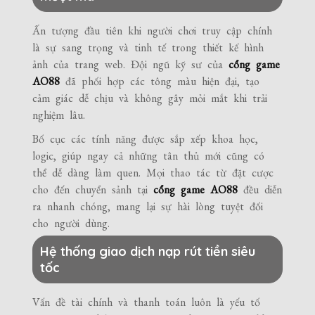
Ấn tượng đầu tiên khi người chơi truy cập chính
là sự sang trọng và tinh tế trong thiết kế hình
ảnh của trang web. Đội ngũ kỹ sư của
cổng game
AO88
đã phối hợp các tông màu hiện đại, tạo
cảm giác dễ chịu và không gây mỏi mắt khi trải
nghiệm lâu.
Bố cục các tính năng được sắp xếp khoa học,
logic, giúp ngay cả những tân thủ mới cũng có
thể dễ dàng làm quen. Mọi thao tác từ đặt cược
cho đến chuyển sảnh tại
cổng game AO88
đều diễn
ra nhanh chóng, mang lại sự hài lòng tuyệt đối
cho người dùng.
Hệ thống giao dịch nạp rút tiền siêu
tốc
Vấn đề tài chính và thanh toán luôn là yếu tố