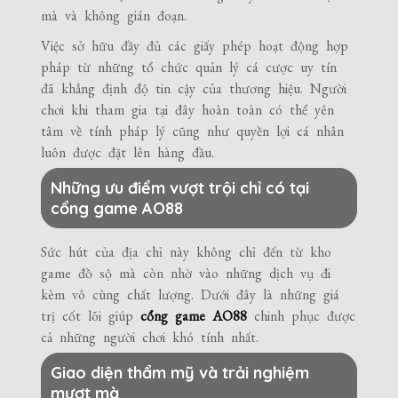
mà và không gián đoạn.
Việc sở hữu đầy đủ các giấy phép hoạt động hợp
pháp từ những tổ chức quản lý cá cược uy tín
đã khẳng định độ tin cậy của thương hiệu. Người
chơi khi tham gia tại đây hoàn toàn có thể yên
tâm về tính pháp lý cũng như quyền lợi cá nhân
luôn được đặt lên hàng đầu.
Những ưu điểm vượt trội chỉ có tại
cổng game AO88
Sức hút của địa chỉ này không chỉ đến từ kho
game đồ sộ mà còn nhờ vào những dịch vụ đi
kèm vô cùng chất lượng. Dưới đây là những giá
trị cốt lõi giúp
cổng game AO88
chinh phục được
cả những người chơi khó tính nhất.
Giao diện thẩm mỹ và trải nghiệm
mượt mà