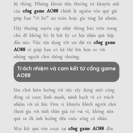
hệ thống. Những khoản tiền thưởng từ khuyến mãi
của
cổng game AO88
chính là nguồn vốn quý giá
giúp bạn “về bờ” an toàn hoặc gia tăng lợi nhuận.
Hãy thường xuyên cập nhật thông báo trên trang
chủ để không bỏ lỡ bất kỳ cơ hội nhận quà hấp
dẫn nào. Việc tận dụng tốt ưu đãi từ
cổng game
AO88
sẽ giúp bạn có lợi thế lớn hơn so với
những người chơi thông thường.
Trách nhiệm và cam kết từ cổng game
AO88
Sân chơi luôn hướng tới việc xây dựng một cộng
đồng cá cược lành mạnh, minh bạch và có trách
nhiệm với xã hội. Đơn vị khuyến khích người chơi
tham gia với tinh thần giải trí vui vẻ, không nên
quá sa đà ảnh hưởng đến cuộc sống cá nhân.
Mọi kết quả ván cược tại
cổng game AO88
đều