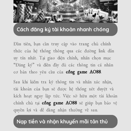
Cách đăng ký tài khoản nhanh chóng
Đầu tiên, bạn cần truy cập vào trang chủ chính
thức của hệ thống thông qua các đường link dẫn
uy tín nhất. Tại giao diện chính, nhấn chọn mục
“Đăng ký” và điền đầy đủ các thông tin cá nhân
cơ bản theo yêu cầu của
cổng game AO88
.
Sau khi kiểm tra kỹ thông tin và nhấn xác nhận,
tài khoản của bạn sẽ được hệ thống xét duyệt và
kích hoạt ngay lập tức. Việc sở hữu một tài khoản
chính chủ tại
cổng game AO88
sẽ giúp bạn bảo vệ
quyền lợi và dễ dàng nhận thưởng về sau.
Nạp tiền và nhận khuyến mãi tân thủ