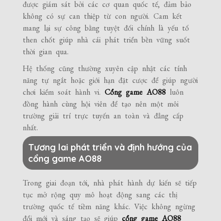
được giám sát bởi các cơ quan quốc tế, đảm bảo
không có sự can thiệp từ con người. Cam kết
mang lại sự công bằng tuyệt đối chính là yếu tố
then chốt giúp nhà cái phát triển bền vững suốt
thời gian qua.
Hệ thống cũng thường xuyên cập nhật các tính
năng tự ngắt hoặc giới hạn đặt cược để giúp người
chơi kiểm soát hành vi.
Cổng game AO88
luôn
đồng hành cùng hội viên để tạo nên một môi
trường giải trí trực tuyến an toàn và đẳng cấp
nhất.
Tương lai phát triển và định hướng của
cổng game AO88
Trong giai đoạn tới, nhà phát hành dự kiến sẽ tiếp
tục mở rộng quy mô hoạt động sang các thị
trường quốc tế tiềm năng khác. Việc không ngừng
đổi mới và sáng tạo sẽ giúp
cổng game AO88