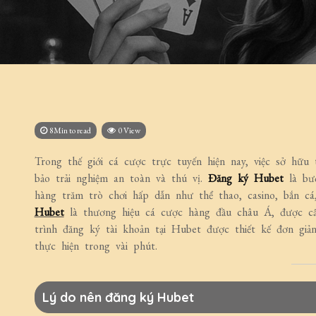
8Min to read
0 View
Trong thế giới cá cược trực tuyến hiện nay, việc sở hữu 
bảo trải nghiệm an toàn và thú vị.
Đăng ký Hubet
là bướ
hàng trăm trò chơi hấp dẫn như thể thao, casino, bắn cá,
Hubet
là thương hiệu cá cược hàng đầu châu Á, được c
trình đăng ký tài khoản tại Hubet được thiết kế đơn gi
thực hiện trong vài phút.
Lý do nên đăng ký Hubet