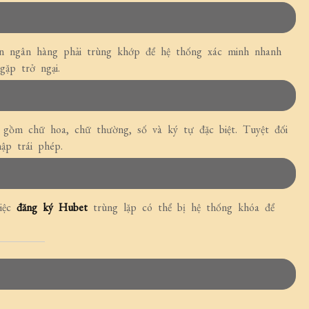
oản ngân hàng phải trùng khớp để hệ thống xác minh nhanh
gặp trở ngại.
gồm chữ hoa, chữ thường, số và ký tự đặc biệt. Tuyệt đối
ập trái phép.
Việc
đăng ký Hubet
trùng lặp có thể bị hệ thống khóa để