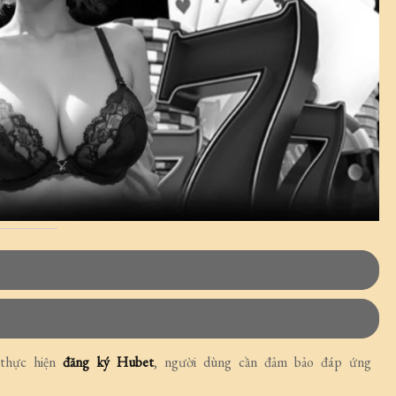
 thực hiện
đăng ký Hubet
, người dùng cần đảm bảo đáp ứng