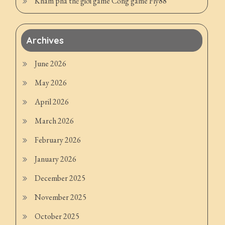
Khám phá thế giới game Cổng game Fly88
Archives
June 2026
May 2026
April 2026
March 2026
February 2026
January 2026
December 2025
November 2025
October 2025