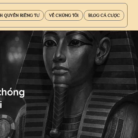
H QUYỀN RIÊNG TƯ
VỀ CHÚNG TÔI
BLOG CÁ CƯỢC
chóng
i