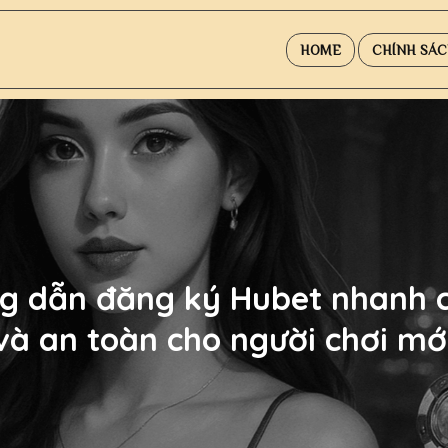
HOME
CHÍNH SÁC
g dẫn đăng ký Hubet nhanh 
và an toàn cho người chơi mớ