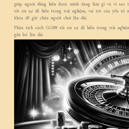
giúp người dùng hiểu được mình đang làm gì và vì sao th
tối ưu sự dễ hiểu trong trải nghiệm, vai trò của yếu tố n
khóa để giữ chân người chơi lâu dài.
Phân tích cách GG88 tối ưu sự dễ hiểu trong trải nghiệm
gắn bó lâu dài.