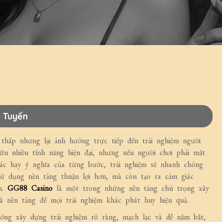
 Tuyến
thấp nhưng lại ảnh hưởng trực tiếp đến trải nghiệm người
u nhiều tính năng hiện đại, nhưng nếu người chơi phải mất
tác hay ý nghĩa của từng bước, trải nghiệm sẽ nhanh chóng
sử dụng nền tảng thuận lợi hơn, mà còn tạo ra cảm giác
ệm.
GG88 Casino
là một trong những nền tảng chú trọng xây
 nền tảng để mọi trải nghiệm khác phát huy hiệu quả.
ng xây dựng trải nghiệm rõ ràng, mạch lạc và dễ nắm bắt,