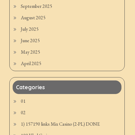
September 2025
August 2025
July 2025
June 2025
May 2025
April 2025
Categories
01
02
1) 157190 links Mix Casino (2-PL) DONE