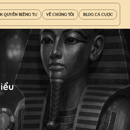
H QUYỀN RIÊNG TƯ
VỀ CHÚNG TÔI
BLOG CÁ CƯỢC
iểu