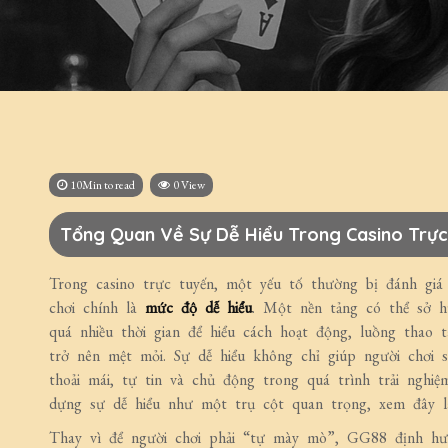
10Min to read
0 View
Tổng Quan Về Sự Dễ Hiểu Trong Casino Trực
Trong casino trực tuyến, một yếu tố thường bị đánh giá 
chơi chính là
mức độ dễ hiểu
. Một nền tảng có thể sở hữ
quá nhiều thời gian để hiểu cách hoạt động, luồng thao 
trở nên mệt mỏi. Sự dễ hiểu không chỉ giúp người chơi 
thoải mái, tự tin và chủ động trong quá trình trải nghi
dựng sự dễ hiểu như một trụ cột quan trọng, xem đây là
Thay vì để người chơi phải “tự mày mò”, GG88 định hướ