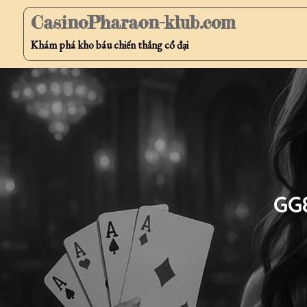
Skip
CasinoPharaon-klub.com
to
Khám phá kho báu chiến thắng cổ đại
content
GG