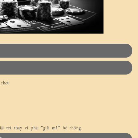
chơi:
i trí thay vì phải “giải mã” hệ thống.