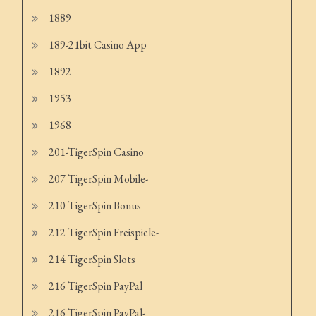
1889
189-21bit Casino App
1892
1953
1968
201-TigerSpin Casino
207 TigerSpin Mobile-
210 TigerSpin Bonus
212 TigerSpin Freispiele-
214 TigerSpin Slots
216 TigerSpin PayPal
216 TigerSpin PayPal-