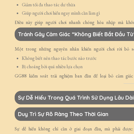
Giảm tối đa thao tác dư thừa
Giúp người chơi hiểu ngay mình cần làm gì
Điều này giúp người chơi nhanh chóng hòa nhập mà khôn
Tránh Gây Cảm Giác “Không Biết Bắt Đầu Từ
Một trong những nguyên nhân khiến người chơi rời bỏ s
Không biết nên thao tác bước nào trước
Bị choáng bởi quá nhiều lựa chọn
GG88 kiểm soát trải nghiệm ban đầu để loại bỏ cảm giác 
Sự Dễ Hiểu Trong Quá Trình Sử Dụng Lâu Dài
Duy Trì Sự Rõ Ràng Theo Thời Gian
Sự dễ hiểu không chỉ cần ở giai đoạn đầu, mà phải được: