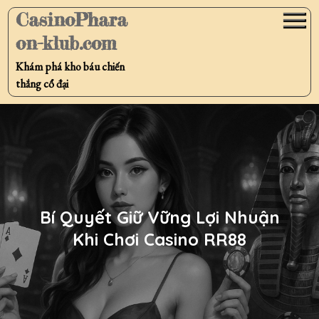
Skip
CasinoPhara
to
on-klub.com
content
Khám phá kho báu chiến
thắng cổ đại
Bí Quyết Giữ Vững Lợi Nhuận
Khi Chơi Casino RR88