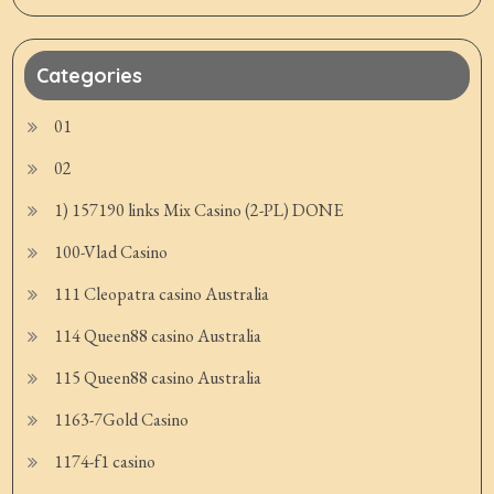
Categories
01
02
1) 157190 links Mix Casino (2-PL) DONE
100-Vlad Casino
111 Cleopatra casino Australia
114 Queen88 casino Australia
115 Queen88 casino Australia
1163-7Gold Casino
1174-f1 casino