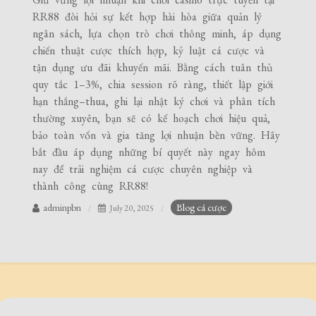
RR88 đòi hỏi sự kết hợp hài hòa giữa quản lý
ngân sách, lựa chọn trò chơi thông minh, áp dụng
chiến thuật cược thích hợp, kỷ luật cá cược và
tận dụng ưu đãi khuyến mãi. Bằng cách tuân thủ
quy tắc 1–3%, chia session rõ ràng, thiết lập giới
hạn thắng–thua, ghi lại nhật ký chơi và phân tích
thường xuyên, bạn sẽ có kế hoạch chơi hiệu quả,
bảo toàn vốn và gia tăng lợi nhuận bền vững. Hãy
bắt đầu áp dụng những bí quyết này ngay hôm
nay để trải nghiệm cá cược chuyên nghiệp và
thành công cùng RR88!
adminpbn
Blog cá cược
July 20, 2025