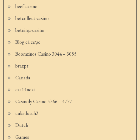
beef-casino
betcollect-casino
betninja-casino
Blog cá cược
Boomzinos Casino 3044 – 3055
brazpt
Canada
cas14noai
Casinoly Casino 4766 – 4777_
cuksdutch2
Dutch
Games