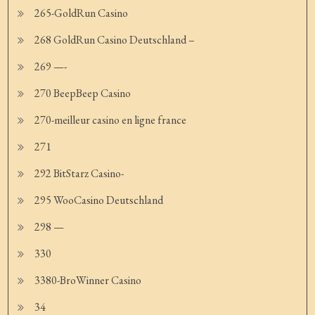
265-GoldRun Casino
268 GoldRun Casino Deutschland –
269 —-
270 BeepBeep Casino
270-meilleur casino en ligne france
271
292 BitStarz Casino-
295 WooCasino Deutschland
298 —
330
3380-BroWinner Casino
34