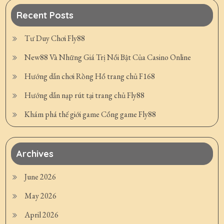
Recent Posts
Tư Duy Chơi Fly88
New88 Và Những Giá Trị Nổi Bật Của Casino Online
Hướng dẫn chơi Rồng Hổ trang chủ F168
Hướng dẫn nạp rút tại trang chủ Fly88
Khám phá thế giới game Cổng game Fly88
Archives
June 2026
May 2026
April 2026