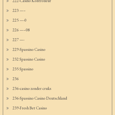
222-Casino Kontrolleur
223 —–
225 —-0
226 —–08
227 —-
229-Spassino Casino
232 Spassino Casino
235 Spassino
236
236-casino zonder cruks
236-Spassino Casino Deutschland
239-Fresh Bet Casino