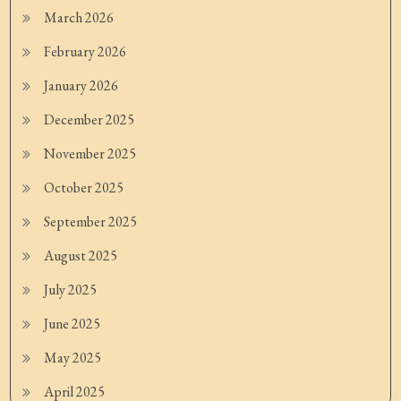
March 2026
February 2026
January 2026
December 2025
November 2025
October 2025
September 2025
August 2025
July 2025
June 2025
May 2025
April 2025