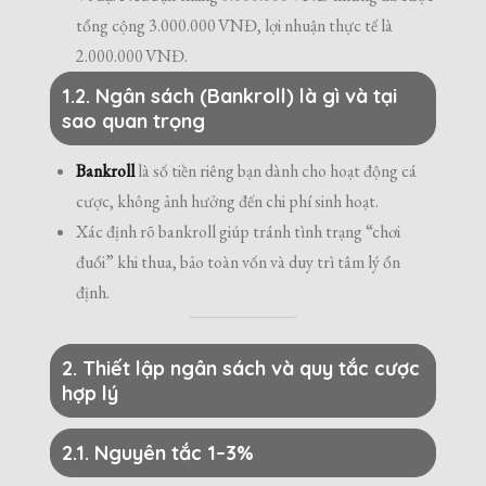
tổng cộng 3.000.000 VNĐ, lợi nhuận thực tế là
2.000.000 VNĐ.
1.2. Ngân sách (Bankroll) là gì và tại
sao quan trọng
Bankroll
là số tiền riêng bạn dành cho hoạt động cá
cược, không ảnh hưởng đến chi phí sinh hoạt.
Xác định rõ bankroll giúp tránh tình trạng “chơi
đuổi” khi thua, bảo toàn vốn và duy trì tâm lý ổn
định.
2. Thiết lập ngân sách và quy tắc cược
hợp lý
2.1. Nguyên tắc 1–3%