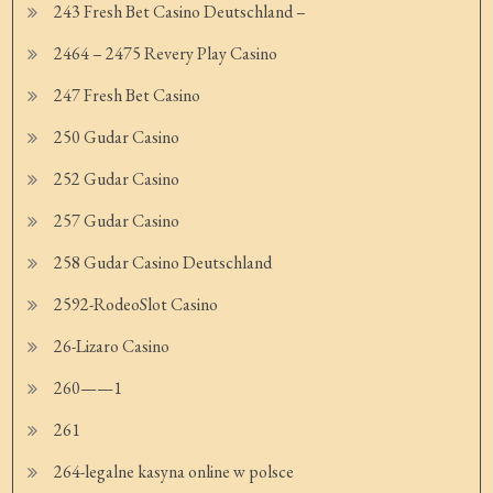
243 Fresh Bet Casino Deutschland –
2464 – 2475 Revery Play Casino
247 Fresh Bet Casino
250 Gudar Casino
252 Gudar Casino
257 Gudar Casino
258 Gudar Casino Deutschland
2592-RodeoSlot Casino
26-Lizaro Casino
260——1
261
264-legalne kasyna online w polsce