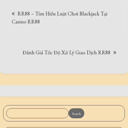
Post
RR88 – Tìm Hiểu Luật Chơi Blackjack Tại
navigation
Casino RR88
Đánh Giá Tốc Độ Xử Lý Giao Dịch RR88
Search