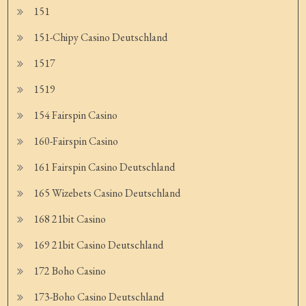
151
151-Chipy Casino Deutschland
1517
1519
154 Fairspin Casino
160-Fairspin Casino
161 Fairspin Casino Deutschland
165 Wizebets Casino Deutschland
168 21bit Casino
169 21bit Casino Deutschland
172 Boho Casino
173-Boho Casino Deutschland