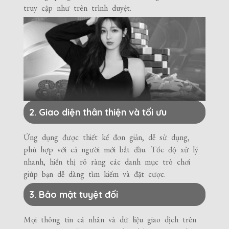
truy cập như trên trình duyệt.
2. Giao diện thân thiện và tối ưu
Ứng dụng được thiết kế đơn giản, dễ sử dụng,
phù hợp với cả người mới bắt đầu. Tốc độ xử lý
nhanh, hiển thị rõ ràng các danh mục trò chơi
giúp bạn dễ dàng tìm kiếm và đặt cược.
3. Bảo mật tuyệt đối
Mọi thông tin cá nhân và dữ liệu giao dịch trên