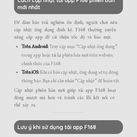
Cách cập nhật tải app F168 phiên bản
mới nhất
Để đảm bảo trải nghiệm ổn định, người chơi nên
cập nhật ứng dụng định kỳ. F168 thường xuyên
nâng cấp app để cải thiện tốc độ và bảo mật.
Trên Android:
Truy cập mục “Cập nhật ứng dụng”
trong app hoặc tải lại phiên bản mới trên website
chính thức của F168.
Trên iOS:
Khi có bản cập nhật, ứng dụng sẽ tự động
thông báo. Bạn chỉ cần nhấn “Cập nhật” để hoàn tất.
Cập nhật phiên bản mới giúp tải app F168 hoạt
động mượt mà hơn và tránh các lỗi kết nối có
thể xảy ra.
Lưu ý khi sử dụng tải app F168