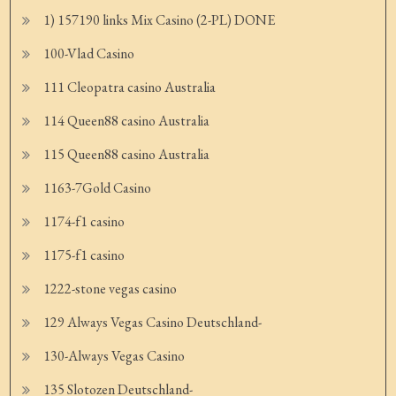
1) 157190 links Mix Casino (2-PL) DONE
100-Vlad Casino
111 Cleopatra casino Australia
114 Queen88 casino Australia
115 Queen88 casino Australia
1163-7Gold Casino
1174-f1 casino
1175-f1 casino
1222-stone vegas casino
129 Always Vegas Casino Deutschland-
130-Always Vegas Casino
135 Slotozen Deutschland-