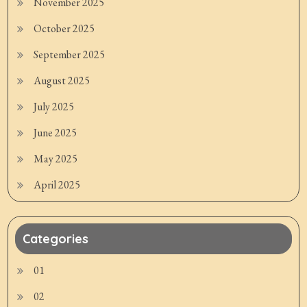
November 2025
October 2025
September 2025
August 2025
July 2025
June 2025
May 2025
April 2025
Categories
01
02