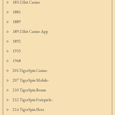
183-21bit Casino
1881
1889
189-21bit Casino App
1892
1953
1968
201-TigerSpin Casino
207 TigerSpin Mobile-
210 TigerSpin Bonus
212 TigerSpin Freispiele-
214 TigerSpin Slots