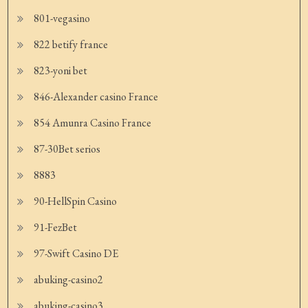
801-vegasino
822 betify france
823-yoni bet
846-Alexander casino France
854 Amunra Casino France
87-30Bet serios
8883
90-HellSpin Casino
91-FezBet
97-Swift Casino DE
abuking-casino2
abuking-casino3