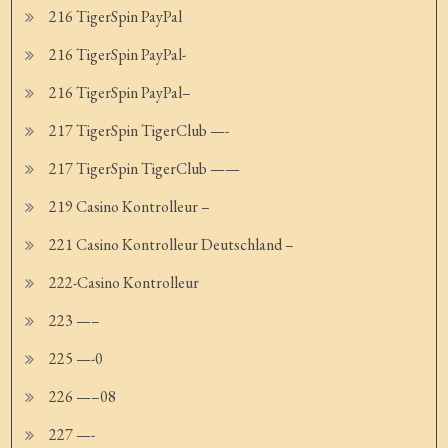
216 TigerSpin PayPal
216 TigerSpin PayPal-
216 TigerSpin PayPal–
217 TigerSpin TigerClub —-
217 TigerSpin TigerClub ——
219 Casino Kontrolleur –
221 Casino Kontrolleur Deutschland –
222-Casino Kontrolleur
223 —–
225 —-0
226 —–08
227 —-