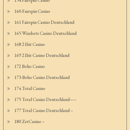
154 Fairspin Casino
160-Fairspin Casino
161 Fairspin Casino Deutschland
165 Wizebets Casino Deutschland
168 21bit Casino
169 21bit Casino Deutschland
172 Boho Casino
173-Boho Casino Deutschland
174 Total Casino
175 Total Casino Deutschland—–
177 Total Casino Deutschland –
180 ZetCasino –