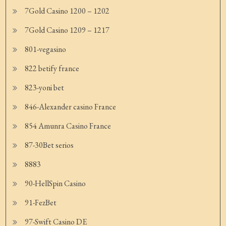
7Gold Casino 1200 – 1202
7Gold Casino 1209 – 1217
801-vegasino
822 betify france
823-yoni bet
846-Alexander casino France
854 Amunra Casino France
87-30Bet serios
8883
90-HellSpin Casino
91-FezBet
97-Swift Casino DE