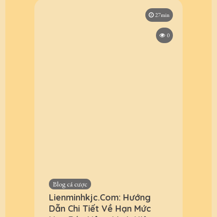
27min
0
Blog cá cược
Lienminhkjc.com: Hướng
Dẫn Chi Tiết Về Hạn Mức