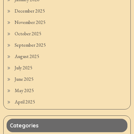
December 2025
November 2025
October 2025
September 2025
August 2025
July 2025
June 2025
May 2025
April 2025
Categories