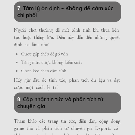
7.
Tâm lý ổn định – Không để cảm xúc
chi phối
Người chơi thường dễ mất bình tĩnh khi thua liên
tục hoặc thắng lớn. Điều này dẫn đến những quyết
định sai lầm như:
Cược gấp thếp để gỡ vốn
Tăng mức cược không kiểm soát
Chọn kèo theo cảm tính
Hãy giữ đầu óc tỉnh táo, phân tích dữ liệu và đặt
cược một cách lý trí.
8.
Cập nhật tin tức và phân tích từ
chuyên gia
Tham khảo các trang tin tức, diễn đàn, cộng đồng
game thủ và phân tích từ chuyên gia E-sports có