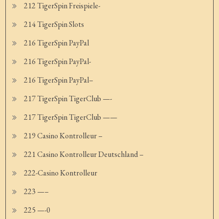
212 TigerSpin Freispiele-
214 TigerSpin Slots
216 TigerSpin PayPal
216 TigerSpin PayPal-
216 TigerSpin PayPal–
217 TigerSpin TigerClub —-
217 TigerSpin TigerClub ——
219 Casino Kontrolleur –
221 Casino Kontrolleur Deutschland –
222-Casino Kontrolleur
223 —–
225 —-0