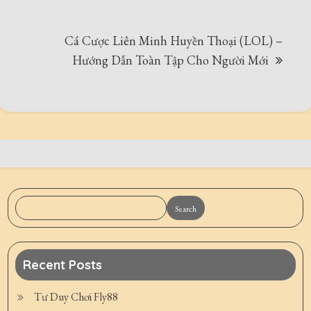
Cá Cược Liên Minh Huyền Thoại (LOL) –
Hướng Dẫn Toàn Tập Cho Người Mới
Search
Recent Posts
Tư Duy Chơi Fly88