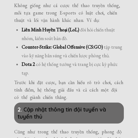
Không giống như cá cược thể thao truyền thống,
mỗi tựa game trong E-sports có luật chơi, chiến
thuật và lối vận hành khác nhau. Ví dụ:
Liên Minh Huyền Thoại (LoL)
đòi hỏi chiến thuật
nhóm, kiểm soát bản đồ.
Counter-Strike: Global Offensive (CS:GO)
tập trung
vào kỹ năng bắn súng và chiến lược phòng thủ.
Dota 2
có hệ thống tướng và trang bị cực kỳ phức
tạp.
Trước khi đặt cược, bạn cần hiểu rõ trò chơi, cách
tính điểm, hệ thống giải đấu và cả cách một đội
có thể giành chiến thắng.
2.
Cập nhật thông tin đội tuyển và
tuyển thủ
Cũng như trong thể thao truyền thống, phong độ