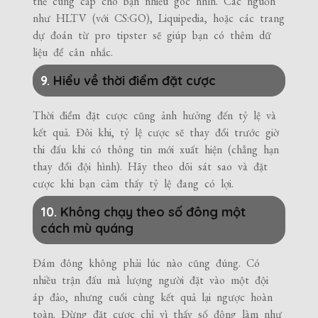
thể cung cấp cho bạn nhiều góc nhìn. Các nguồn
như HLTV (với CS:GO), Liquipedia, hoặc các trang
dự đoán từ pro tipster sẽ giúp bạn có thêm dữ
liệu để cân nhắc.
9.
Hiểu về thời điểm đặt cược
Thời điểm đặt cược cũng ảnh hưởng đến tỷ lệ và
kết quả. Đôi khi, tỷ lệ cược sẽ thay đổi trước giờ
thi đấu khi có thông tin mới xuất hiện (chẳng hạn
thay đổi đội hình). Hãy theo dõi sát sao và đặt
cược khi bạn cảm thấy tỷ lệ đang có lợi.
10.
Không chạy theo số đông một
cách mù quáng
Đám đông không phải lúc nào cũng đúng. Có
nhiều trận đấu mà lượng người đặt vào một đội
áp đảo, nhưng cuối cùng kết quả lại ngược hoàn
toàn. Đừng đặt cược chỉ vì thấy số đông làm như