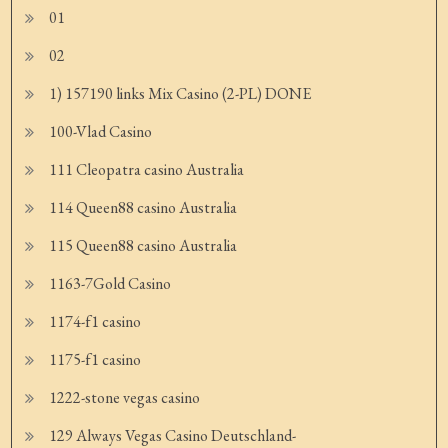
01
02
1) 157190 links Mix Casino (2-PL) DONE
100-Vlad Casino
111 Cleopatra casino Australia
114 Queen88 casino Australia
115 Queen88 casino Australia
1163-7Gold Casino
1174-f1 casino
1175-f1 casino
1222-stone vegas casino
129 Always Vegas Casino Deutschland-