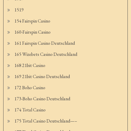
1519
154 Fairspin Casino
160-Fairspin Casino
161 Fairspin Casino Deutschland
165 Wizebets Casino Deutschland
168 21bit Casino
169 21bit Casino Deutschland
172 Boho Casino
173-Boho Casino Deutschland
174 Total Casino
175 Total Casino Deutschland—–