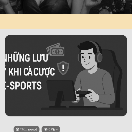
7Min to read
0 View