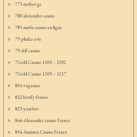
775 netbet gr
780 alexander casino
785 mafia casino en ligne
79 plinko avis
79-Alf casino
7Gold Casino 1200 – 1202
7Gold Casino 1209 – 1217
801-vegasino
822 betify france
823-yoni bet
846-Alexander casino France
854 Amunra Casino France