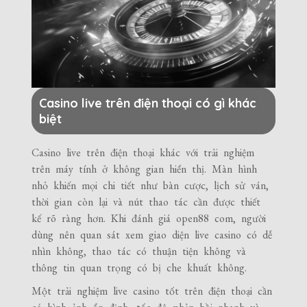
Casino live trên điện thoại có gì khác
biệt
Casino live trên điện thoại khác với trải nghiệm
trên máy tính ở không gian hiển thị. Màn hình
nhỏ khiến mọi chi tiết như bàn cược, lịch sử ván,
thời gian còn lại và nút thao tác cần được thiết
kế rõ ràng hơn. Khi đánh giá open88 com, người
dùng nên quan sát xem giao diện live casino có dễ
nhìn không, thao tác có thuận tiện không và
thông tin quan trọng có bị che khuất không.
Một trải nghiệm live casino tốt trên điện thoại cần