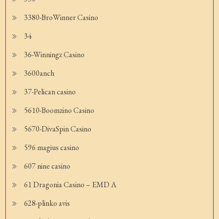
3380-BroWinner Casino
34
36-Winningz Casino
3600anch
37-Pelican casino
5610-Boomzino Casino
5670-DivaSpin Casino
596 magius casino
607 nine casino
61 Dragonia Casino – EMD A
628-plinko avis