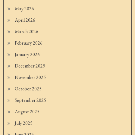
May 2026
April 2026
March 2026
February 2026
January 2026
December 2025
November 2025
October 2025
September 2025
August 2025
July 2025
June 2025