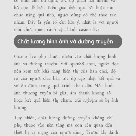
có hình ảnh ổn định, tốc độ phản hồi nhanh và
bố cục dễ hiểu. Nếu giao diện quá rối hoặc nút
chức năng quá nhỏ, người dùng có thể thao tác
nhầm. Đây là yếu tố cần lưu ý, nhất là với người
mới chưa quen cách vận hành casino live.
Chất lượng hình ảnh và đường truyền
Casino live phụ thuộc nhiều vào chất lượng hình
ảnh và đường truyền. Với open88 com, người đọc
nên xem xét khả năng hiển thị của bàn chơi, độ
rõ của người chia bài, tốc độ cập nhật kết quả và
sự ổn định trong quá trình theo dõi. Nếu hình
ảnh thường xuyên bị giật, âm thanh không rõ
hoặc kết quả hiển thị chậm, trải nghiệm sẽ bị ảnh
hưởng.
Tuy nhiên, chất lượng đường truyền không chỉ
phụ thuộc vào nền tảng mà còn liên quan đến
thiết bị và mạng của người dùng. Trước khi đánh