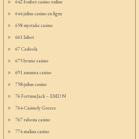
642 fonbet casino online
644 julius casino en ligne
658 mystake casino
661 Inbet
67 Cadoola
675 bruno casino
691 amunra casino
758-julius casino
76 FortuneJack – EMD N
764-Casinoly Greece
767 rabona casino
774 malina casino