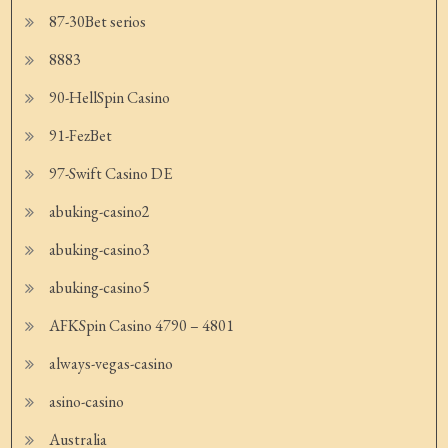
87-30Bet serios
8883
90-HellSpin Casino
91-FezBet
97-Swift Casino DE
abuking-casino2
abuking-casino3
abuking-casino5
AFKSpin Casino 4790 – 4801
always-vegas-casino
asino-casino
Australia