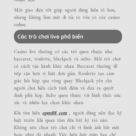
Một giao diện tốt giúp người dùng hiểu rõ hơn,
nhưng không làm mất đi rủi ro vốn có của casino
online.
Các trò chơi live phổ biến
Casino live thường có các trò quen thuộc như
baccarat, roulette, blackjack và sicbo. Mỗi trò chơi
có cách vận hành khác nhau. Baccarat thường dễ
tiếp cận hơn vì luật đơn giản. Roulette tạo cảm
giác hồi hộp qua vòng quay. Blackjack yêu cầu
người chơi hiểu cách tính điểm và đưa ra quyết
định phù hợp. Sicbo quen thuộc với hình thức xúc
xắc và nhiều lựa chọn khác nhau.
Khi tìm hiểu
open88 com
, người dùng nên đọc kỹ
luật trước khi quan tâm đến bất kỳ trò nào.
Không nên chọn trò chơi chỉ vì hình ảnh bắt mắt
hoặc nhịp độ nhanh. Việc hiểu luật giúp hạn chế