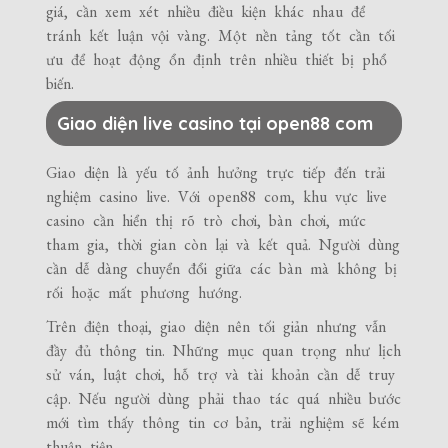
giá, cần xem xét nhiều điều kiện khác nhau để
tránh kết luận vội vàng. Một nền tảng tốt cần tối
ưu để hoạt động ổn định trên nhiều thiết bị phổ
biến.
Giao diện live casino tại open88 com
Giao diện là yếu tố ảnh hưởng trực tiếp đến trải
nghiệm casino live. Với open88 com, khu vực live
casino cần hiển thị rõ trò chơi, bàn chơi, mức
tham gia, thời gian còn lại và kết quả. Người dùng
cần dễ dàng chuyển đổi giữa các bàn mà không bị
rối hoặc mất phương hướng.
Trên điện thoại, giao diện nên tối giản nhưng vẫn
đầy đủ thông tin. Những mục quan trọng như lịch
sử ván, luật chơi, hỗ trợ và tài khoản cần dễ truy
cập. Nếu người dùng phải thao tác quá nhiều bước
mới tìm thấy thông tin cơ bản, trải nghiệm sẽ kém
thuận tiện.