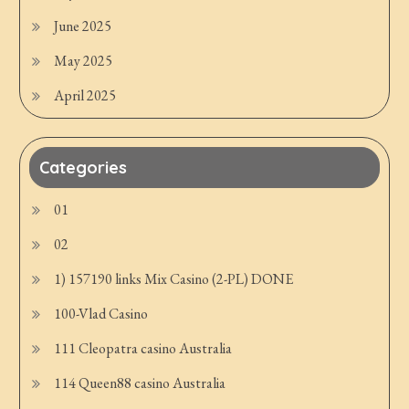
June 2025
May 2025
April 2025
Categories
01
02
1) 157190 links Mix Casino (2-PL) DONE
100-Vlad Casino
111 Cleopatra casino Australia
114 Queen88 casino Australia