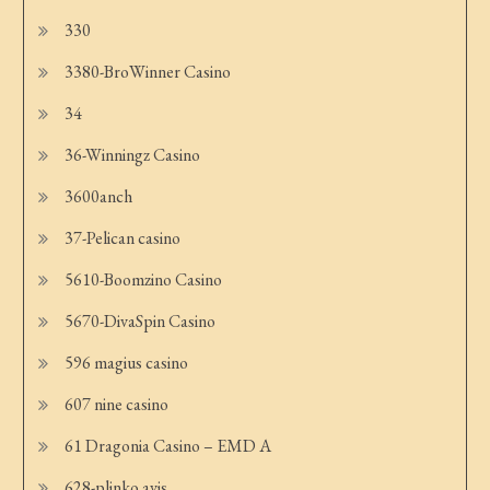
330
3380-BroWinner Casino
34
36-Winningz Casino
3600anch
37-Pelican casino
5610-Boomzino Casino
5670-DivaSpin Casino
596 magius casino
607 nine casino
61 Dragonia Casino – EMD A
628-plinko avis