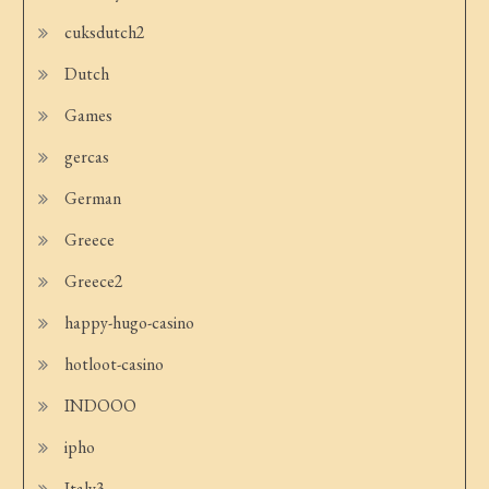
cuksdutch2
Dutch
Games
gercas
German
Greece
Greece2
happy-hugo-casino
hotloot-casino
INDOOO
ipho
Italy3