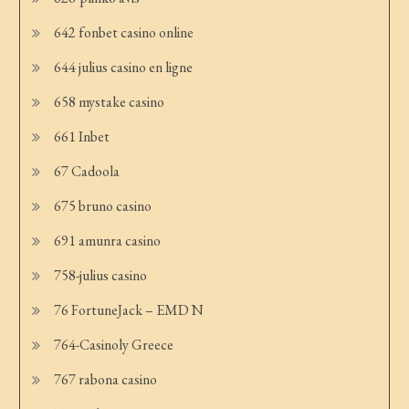
642 fonbet casino online
644 julius casino en ligne
658 mystake casino
661 Inbet
67 Cadoola
675 bruno casino
691 amunra casino
758-julius casino
76 FortuneJack – EMD N
764-Casinoly Greece
767 rabona casino