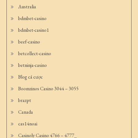
Australia
bdmbet-casino
bdmbet-casino1
beef-casino
betcollect-casino
betninja-casino
Blog cá cược
Boomzinos Casino 3044 – 3055
brazpt
Canada
cas14noai
Casinoly Casino 4766 – 4777_