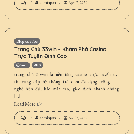
on
adminpbn
April 7, 2026
Trang
cược
CM88:
Sảnh
Blog cá cược
cược
Trang Chủ 33win – Khám Phá Casino
Swiss
Trực Tuyến Đỉnh Cao
Super
7min
0
League
trang chủ 33win là nền tảng casino trực tuyến uy
tín cung cấp hệ thống trò chơi đa dạng, công
nghệ hiện đại, bảo mật cao, giao dịch nhanh chóng
[…]
Read More
on
adminpbn
April 7, 2026
trang
chủ