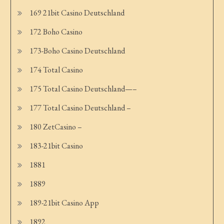
169 21bit Casino Deutschland
172 Boho Casino
173-Boho Casino Deutschland
174 Total Casino
175 Total Casino Deutschland—–
177 Total Casino Deutschland –
180 ZetCasino –
183-21bit Casino
1881
1889
189-21bit Casino App
1892