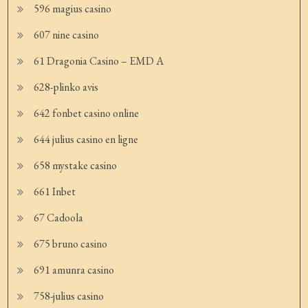
596 magius casino
607 nine casino
61 Dragonia Casino – EMD A
628-plinko avis
642 fonbet casino online
644 julius casino en ligne
658 mystake casino
661 Inbet
67 Cadoola
675 bruno casino
691 amunra casino
758-julius casino