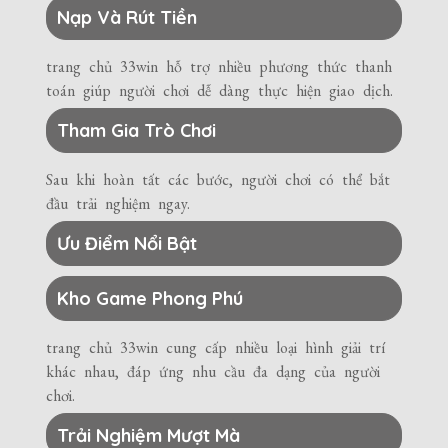
Nạp Và Rút Tiền
trang chủ 33win hỗ trợ nhiều phương thức thanh
toán giúp người chơi dễ dàng thực hiện giao dịch.
Tham Gia Trò Chơi
Sau khi hoàn tất các bước, người chơi có thể bắt
đầu trải nghiệm ngay.
Ưu Điểm Nổi Bật
Kho Game Phong Phú
trang chủ 33win cung cấp nhiều loại hình giải trí
khác nhau, đáp ứng nhu cầu đa dạng của người
chơi.
Trải Nghiệm Mượt Mà