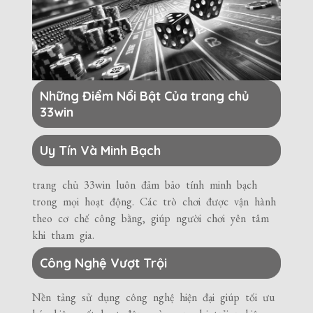
Những Điểm Nổi Bật Của trang chủ
33win
Uy Tín Và Minh Bạch
trang chủ 33win luôn đảm bảo tính minh bạch
trong mọi hoạt động. Các trò chơi được vận hành
theo cơ chế công bằng, giúp người chơi yên tâm
khi tham gia.
Công Nghệ Vượt Trội
Nền tảng sử dụng công nghệ hiện đại giúp tối ưu