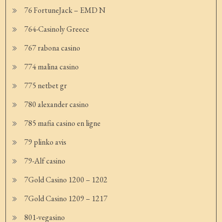
76 FortuneJack – EMD N
764-Casinoly Greece
767 rabona casino
774 malina casino
775 netbet gr
780 alexander casino
785 mafia casino en ligne
79 plinko avis
79-Alf casino
7Gold Casino 1200 – 1202
7Gold Casino 1209 – 1217
801-vegasino