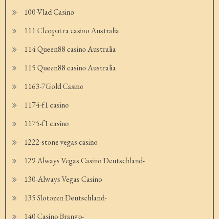
100-Vlad Casino
111 Cleopatra casino Australia
114 Queen88 casino Australia
115 Queen88 casino Australia
1163-7Gold Casino
1174-f1 casino
1175-f1 casino
1222-stone vegas casino
129 Always Vegas Casino Deutschland-
130-Always Vegas Casino
135 Slotozen Deutschland-
140 Casino Brango-