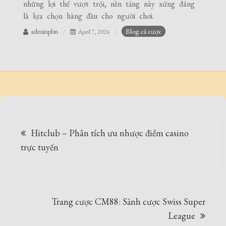
những lợi thế vượt trội, nền tảng này xứng đáng
là lựa chọn hàng đầu cho người chơi.
adminpbn
Blog cá cược
April 7, 2026
Post
Hitclub – Phân tích ưu nhược điểm casino
navigation
trực tuyến
Trang cược CM88: Sảnh cược Swiss Super
League