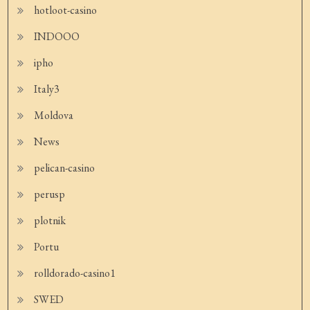
hotloot-casino
INDOOO
ipho
Italy3
Moldova
News
pelican-casino
perusp
plotnik
Portu
rolldorado-casino1
SWED