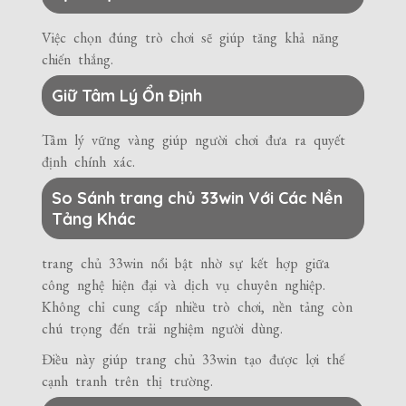
Việc chọn đúng trò chơi sẽ giúp tăng khả năng
chiến thắng.
Giữ Tâm Lý Ổn Định
Tâm lý vững vàng giúp người chơi đưa ra quyết
định chính xác.
So Sánh trang chủ 33win Với Các Nền
Tảng Khác
trang chủ 33win nổi bật nhờ sự kết hợp giữa
công nghệ hiện đại và dịch vụ chuyên nghiệp.
Không chỉ cung cấp nhiều trò chơi, nền tảng còn
chú trọng đến trải nghiệm người dùng.
Điều này giúp trang chủ 33win tạo được lợi thế
cạnh tranh trên thị trường.