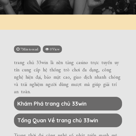
7Min to read
0 View
trang chủ 33win là nền tảng casino trực tuyến uy
tín cung cấp hệ thống trò chơi đa dạng, công
nghệ hiện đại, bảo mật cao, giao dịch nhanh chóng
và trải nghiệm người dùng mượt mà giúp giải trí
an toàn.
Khám Phá trang chủ 33win
Tổng Quan Về trang chủ 33win
Trong thời đại công nghệ số phát triển mạnh mẽ,