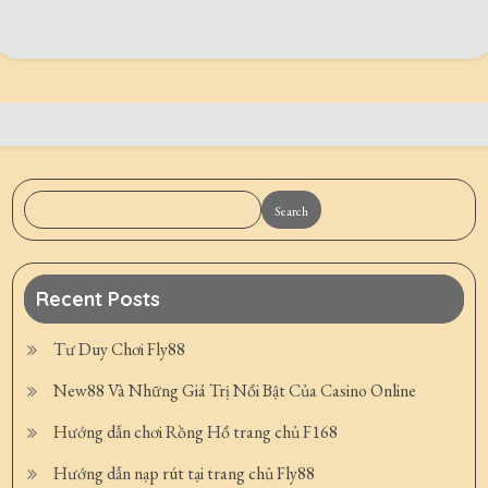
Search
Recent Posts
Tư Duy Chơi Fly88
New88 Và Những Giá Trị Nổi Bật Của Casino Online
Hướng dẫn chơi Rồng Hổ trang chủ F168
Hướng dẫn nạp rút tại trang chủ Fly88