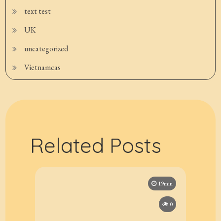
text test
UK
uncategorized
Vietnamcas
Related Posts
19min
0