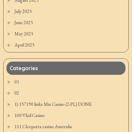
August 2025
July 2025
June 2025
May 2025
April 2025
Categories
01
02
1) 157190 links Mix Casino (2-PL) DONE
100-Vlad Casino
111 Cleopatra casino Australia