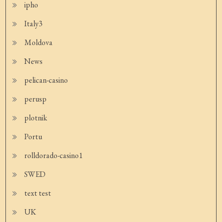
ipho
Italy3
Moldova
News
pelican-casino
perusp
plotnik
Portu
rolldorado-casino1
SWED
text test
UK