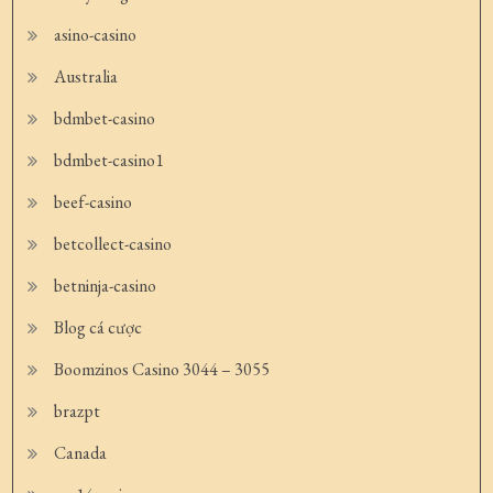
asino-casino
Australia
bdmbet-casino
bdmbet-casino1
beef-casino
betcollect-casino
betninja-casino
Blog cá cược
Boomzinos Casino 3044 – 3055
brazpt
Canada