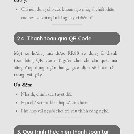
Chỉ nên dùng cho các khoản nạp nhỏ, vì chiết khấu
cao hơn so với ngân hàng hay ví điện tử.
2.4. Thanh toán qua QR Code
Một xu hướng mới được RR88 áp dụng là thanh
toán bằng QR Code. Người chơi chỉ cần quét mã
bằng ứng dụng ngân hàng, giao dịch sẽ hoàn tất
trong vài giây.
Ưu điểm:
Nhanh, chính xác tuyệt đối.
Hạn chế sai sót khi nhập số tài khoản.
Phù hợp với người chơi trẻ yêu thích công nghệ.
3. Quy trình thực hiện thanh toán tại