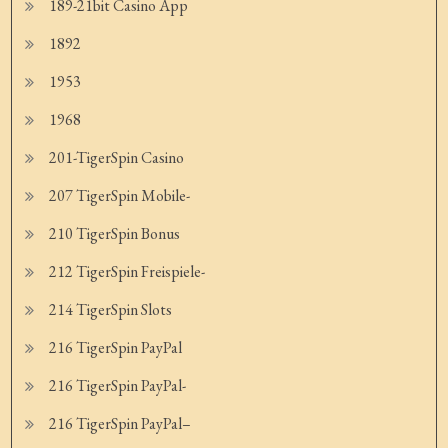
189-21bit Casino App
1892
1953
1968
201-TigerSpin Casino
207 TigerSpin Mobile-
210 TigerSpin Bonus
212 TigerSpin Freispiele-
214 TigerSpin Slots
216 TigerSpin PayPal
216 TigerSpin PayPal-
216 TigerSpin PayPal–