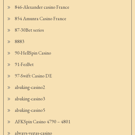
846-Alexander casino France
854 Amunra Casino France
87-30Bet serios
8883
90-HellSpin Casino
91-FezBet
97-Swift Casino DE
abuking-casino2
abuking-casino3
abuking-casino5
AFKSpin Casino 4790 – 4801
always-vegas-casino