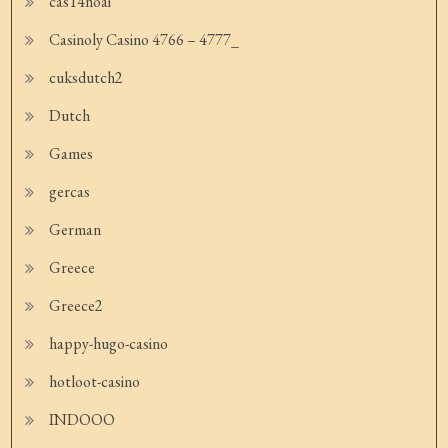
cas14noai
Casinoly Casino 4766 – 4777_
cuksdutch2
Dutch
Games
gercas
German
Greece
Greece2
happy-hugo-casino
hotloot-casino
INDOOO