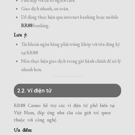
Phù hợp với đa số người chơi.
Giao dịch nhanh, an toàn.
Dễ dàng thực hiện qua internet banking hoặc mobile
RR88
banking.
Lưu ý:
Tài khoản ngân hàng phải trùng khớp với tên đăng ký
tại RR88.
Nên thực hiện giao dịch trong giờ hành chính để xử lý
nhanh hơn.
2.2. Ví điện tử
RR88 Casino hỗ trợ các ví điện tử phổ biến tại
Việt Nam, đáp ứng nhu cầu của giới trẻ quen
thuộc với công nghệ.
Ưu điểm: