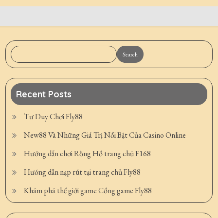
Search
Recent Posts
Tư Duy Chơi Fly88
New88 Và Những Giá Trị Nổi Bật Của Casino Online
Hướng dẫn chơi Rồng Hổ trang chủ F168
Hướng dẫn nạp rút tại trang chủ Fly88
Khám phá thế giới game Cổng game Fly88