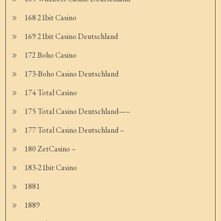
168 21bit Casino
169 21bit Casino Deutschland
172 Boho Casino
173-Boho Casino Deutschland
174 Total Casino
175 Total Casino Deutschland—–
177 Total Casino Deutschland –
180 ZetCasino –
183-21bit Casino
1881
1889