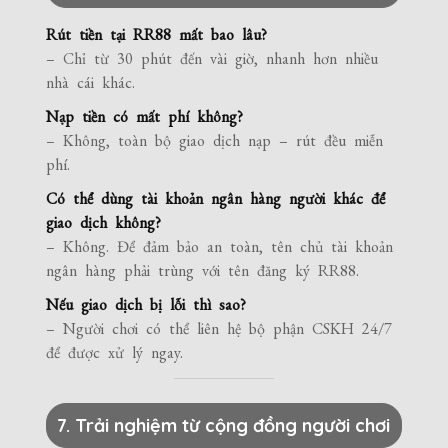
Rút tiền tại RR88 mất bao lâu?
– Chỉ từ 30 phút đến vài giờ, nhanh hơn nhiều
nhà cái khác.
Nạp tiền có mất phí không?
– Không, toàn bộ giao dịch nạp – rút đều miễn
phí.
Có thể dùng tài khoản ngân hàng người khác để
giao dịch không?
– Không. Để đảm bảo an toàn, tên chủ tài khoản
ngân hàng phải trùng với tên đăng ký RR88.
Nếu giao dịch bị lỗi thì sao?
– Người chơi có thể liên hệ bộ phận CSKH 24/7
để được xử lý ngay.
7. Trải nghiệm từ cộng đồng người chơi