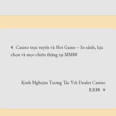
Post
Casino trực tuyến và Slot Game – So sánh, lựa
navigation
chọn và mẹo chiến thắng tại MM88
Kinh Nghiệm Tương Tác Với Dealer Casino
RR88