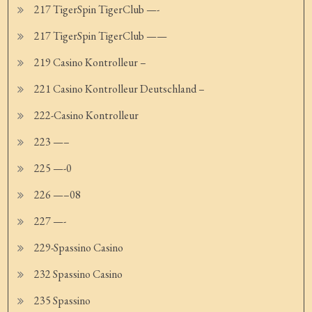
217 TigerSpin TigerClub —-
217 TigerSpin TigerClub ——
219 Casino Kontrolleur –
221 Casino Kontrolleur Deutschland –
222-Casino Kontrolleur
223 —–
225 —-0
226 —–08
227 —-
229-Spassino Casino
232 Spassino Casino
235 Spassino