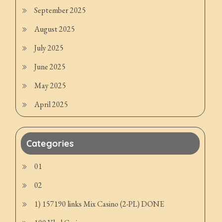
September 2025
August 2025
July 2025
June 2025
May 2025
April 2025
Categories
01
02
1) 157190 links Mix Casino (2-PL) DONE