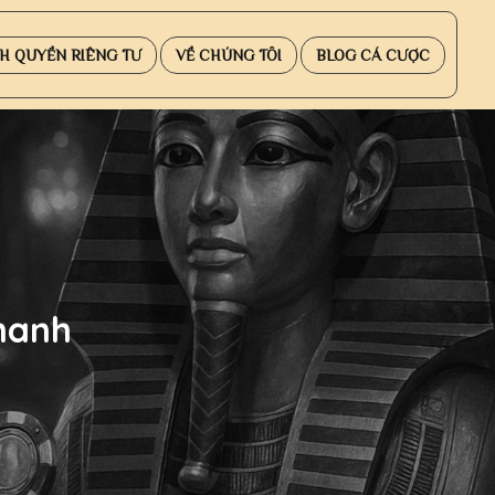
H QUYỀN RIÊNG TƯ
VỀ CHÚNG TÔI
BLOG CÁ CƯỢC
hanh