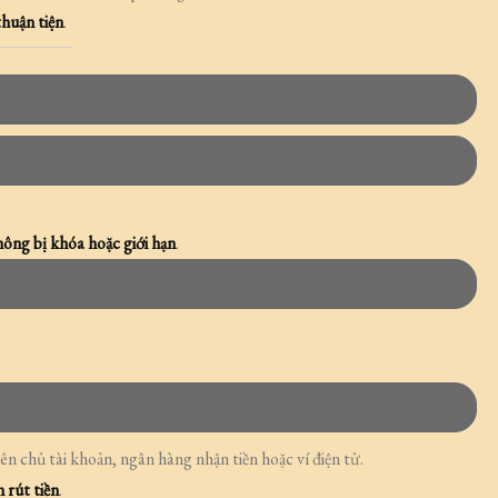
thuận tiện
.
ông bị khóa hoặc giới hạn
.
ên chủ tài khoản, ngân hàng nhận tiền hoặc ví điện tử.
n rút tiền
.