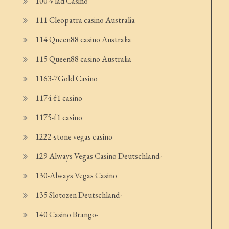
100-Vlad Casino
111 Cleopatra casino Australia
114 Queen88 casino Australia
115 Queen88 casino Australia
1163-7Gold Casino
1174-f1 casino
1175-f1 casino
1222-stone vegas casino
129 Always Vegas Casino Deutschland-
130-Always Vegas Casino
135 Slotozen Deutschland-
140 Casino Brango-