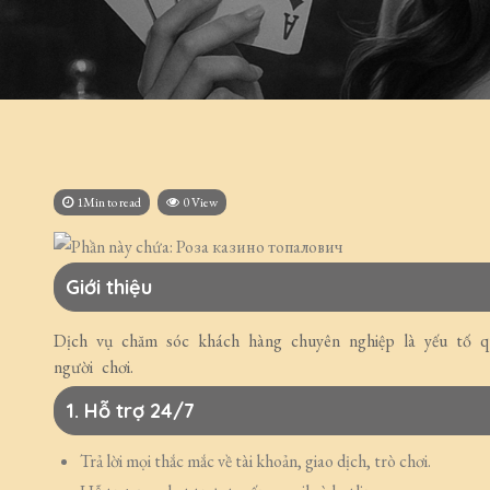
1Min to read
0 View
Giới thiệu
Dịch vụ chăm sóc khách hàng chuyên nghiệp là yếu tố q
người chơi.
1. Hỗ trợ 24/7
Trả lời mọi thắc mắc về tài khoản, giao dịch, trò chơi.