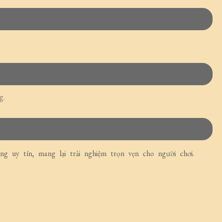
g.
uy tín, mang lại trải nghiệm trọn vẹn cho người chơi.