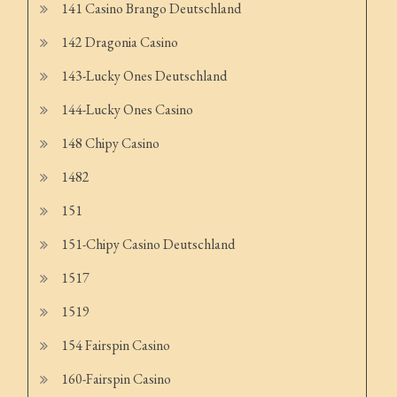
141 Casino Brango Deutschland
142 Dragonia Casino
143-Lucky Ones Deutschland
144-Lucky Ones Casino
148 Chipy Casino
1482
151
151-Chipy Casino Deutschland
1517
1519
154 Fairspin Casino
160-Fairspin Casino