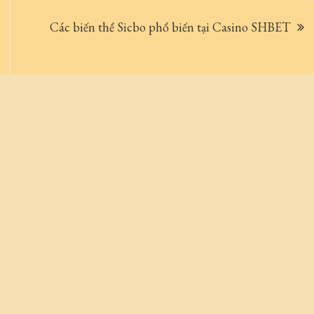
Các biến thể Sicbo phổ biến tại Casino SHBET