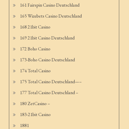
161 Fairspin Casino Deutschland
165 Wizebets Casino Deutschland
168 21bit Casino
169 21bit Casino Deutschland
172 Boho Casino
173-Boho Casino Deutschland
174 Total Casino
175 Total Casino Deutschland—–
177 Total Casino Deutschland –
180 ZetCasino –
183-21bit Casino
1881