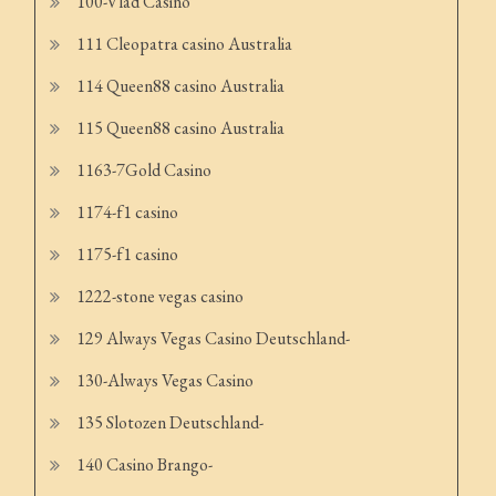
100-Vlad Casino
111 Cleopatra casino Australia
114 Queen88 casino Australia
115 Queen88 casino Australia
1163-7Gold Casino
1174-f1 casino
1175-f1 casino
1222-stone vegas casino
129 Always Vegas Casino Deutschland-
130-Always Vegas Casino
135 Slotozen Deutschland-
140 Casino Brango-