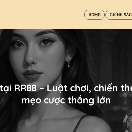
HOME
CHÍNH SÁC
tại RR88 – Luật chơi, chiến t
mẹo cược thắng lớn