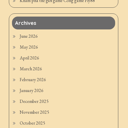
Khám phá thế giới game Cổng game Fly88
Archives
June 2026
May 2026
April 2026
March 2026
February 2026
January 2026
December 2025
November 2025
October 2025