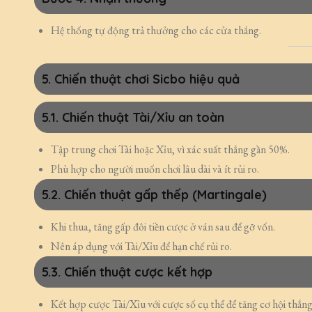
Hệ thống tự động trả thưởng cho các cửa thắng.
5. Chiến thuật chơi Sicbo hiệu quả
5.1. Chiến thuật Tài/Xỉu an toàn
Tập trung chơi Tài hoặc Xỉu, vì xác suất thắng gần 50%.
Phù hợp cho người muốn chơi lâu dài và ít rủi ro.
5.2. Chiến thuật gấp thếp (Martingale)
Khi thua, tăng gấp đôi tiền cược ở ván sau để gỡ vốn.
Nên áp dụng với Tài/Xỉu để hạn chế rủi ro.
5.3. Chiến thuật cược kết hợp
Kết hợp cược Tài/Xỉu với cược số cụ thể để tăng cơ hội thắng