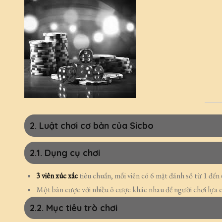
2. Luật chơi cơ bản của Sicbo
2.1. Dụng cụ chơi
3 viên xúc xắc
tiêu chuẩn, mỗi viên có 6 mặt đánh số từ 1 đến 
Một bàn cược với nhiều ô cược khác nhau để người chơi lựa 
2.2. Mục tiêu trò chơi