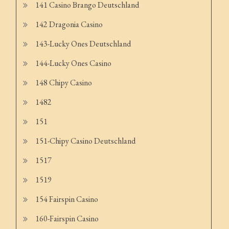
141 Casino Brango Deutschland
142 Dragonia Casino
143-Lucky Ones Deutschland
144-Lucky Ones Casino
148 Chipy Casino
1482
151
151-Chipy Casino Deutschland
1517
1519
154 Fairspin Casino
160-Fairspin Casino