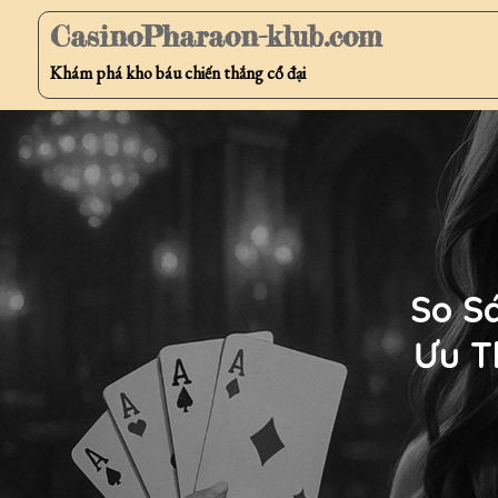
Skip
CasinoPharaon-klub.com
to
Khám phá kho báu chiến thắng cổ đại
content
So S
Ưu T