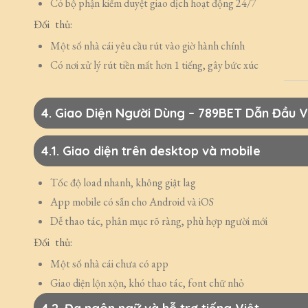
Có bộ phận kiểm duyệt giao dịch hoạt động 24/7
Đối thủ:
Một số nhà cái yêu cầu rút vào giờ hành chính
Có nơi xử lý rút tiền mất hơn 1 tiếng, gây bức xúc
4. Giao Diện Người Dùng – 789BET Dẫn Đầu 
4.1. Giao diện trên desktop và mobile
Tốc độ load nhanh, không giật lag
App mobile có sẵn cho Android và iOS
Dễ thao tác, phân mục rõ ràng, phù hợp người mới
Đối thủ:
Một số nhà cái chưa có app
Giao diện lộn xộn, khó thao tác, font chữ nhỏ