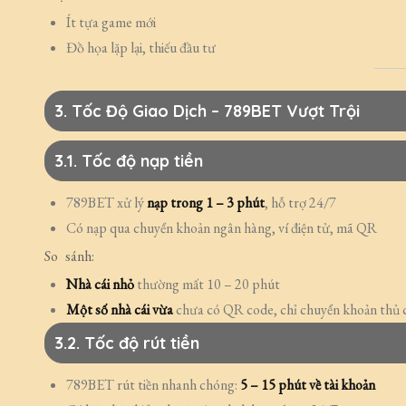
Ít tựa game mới
Đồ họa lặp lại, thiếu đầu tư
3. Tốc Độ Giao Dịch – 789BET Vượt Trội
3.1. Tốc độ nạp tiền
789BET xử lý
nạp trong 1 – 3 phút
, hỗ trợ 24/7
Có nạp qua chuyển khoản ngân hàng, ví điện tử, mã QR
So sánh:
Nhà cái nhỏ
thường mất 10 – 20 phút
Một số nhà cái vừa
chưa có QR code, chỉ chuyển khoản thủ 
3.2. Tốc độ rút tiền
789BET rút tiền nhanh chóng:
5 – 15 phút về tài khoản