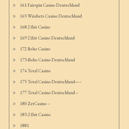
161 Fairspin Casino Deutschland
165 Wizebets Casino Deutschland
168 21bit Casino
169 21bit Casino Deutschland
172 Boho Casino
173-Boho Casino Deutschland
174 Total Casino
175 Total Casino Deutschland—–
177 Total Casino Deutschland –
180 ZetCasino –
183-21bit Casino
1881