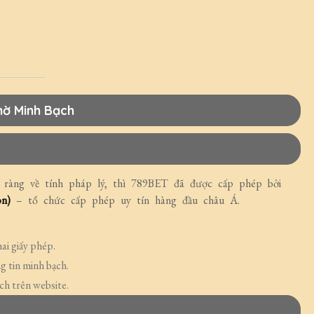
hờ Minh Bạch
õ ràng về tính pháp lý, thì 789BET đã được cấp phép bởi
n)
– tổ chức cấp phép uy tín hàng đầu châu Á.
ai giấy phép.
g tin minh bạch.
ạch trên website.