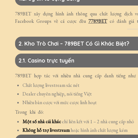
789BET xây dựng hình ảnh thông qua chất lượng dịch vụ
Facebook Groups về cá cược đều
7789BET
có đánh giá t
2. Kho Trò Chơi – 789BET Có Gì Khác Biệt?
2.1. Casino trực tuyến
789BET hợp tác với nhiều nhà cung cấp danh tiếng nh
Chất lượng livestream sắc nét
Dealer chuyên nghiệp, nói tiếng Việt
Nhiều bàn cược với mức cược linh hoạt
Trong khi đó:
Một số nhà cái khác
chỉ liên kết với 1 – 2 nhà cung cấp nhỏ
Không hỗ trợ livestream
hoặc hình ảnh chất lượng kém