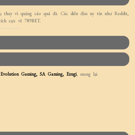
 thay vì quảng cáo quá đà. Các diễn đàn uy tín như Reddit,
ích cực về 789BET.
ư
Evolution Gaming, SA Gaming, Ezugi
, mang lại: