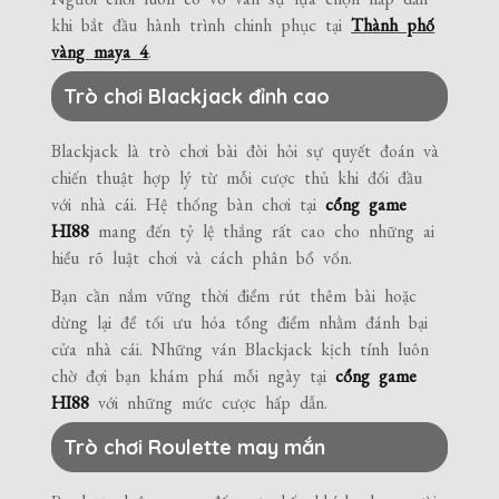
khi bắt đầu hành trình chinh phục tại
Thành phố
vàng maya 4
.
Trò chơi Blackjack đỉnh cao
Blackjack là trò chơi bài đòi hỏi sự quyết đoán và
chiến thuật hợp lý từ mỗi cược thủ khi đối đầu
với nhà cái. Hệ thống bàn chơi tại
cổng game
HI88
mang đến tỷ lệ thắng rất cao cho những ai
hiểu rõ luật chơi và cách phân bổ vốn.
Bạn cần nắm vững thời điểm rút thêm bài hoặc
dừng lại để tối ưu hóa tổng điểm nhằm đánh bại
cửa nhà cái. Những ván Blackjack kịch tính luôn
chờ đợi bạn khám phá mỗi ngày tại
cổng game
HI88
với những mức cược hấp dẫn.
Trò chơi Roulette may mắn