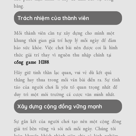
bằng.
Trách nhiệm của thành viên
Mỗi thành viên cần tự xây dựng cho mình một
khung thời gian giải trí hợp lý mỗi ngày để đảm
bảo sức khỏe. Việc chơi bài nên được coi là hình
thức giải trí thay vì nguồn thu nhập chính tại
cổng game HI88
.
Hãy giữ tinh thần lạc quan, vui vẻ dù kết quả
thắng hay thua trong mỗi ván bài diễn ra. Sự tỉnh
táo của người chơi là yếu tố quan trọng nhất để
duy trì một môi trường cá cược văn minh nhất.
Xây dựng cộng đồng vững mạnh
Sự gắn kết của người chơi tạo nên một cộng đồng
giải trí bền vững và sôi nổi mỗi ngày. Chúng tôi
luôn khuyến khích thành viên chia sẻ kinh nghiệm