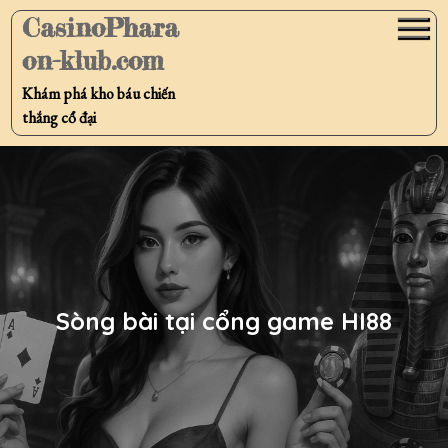
Skip
CasinoPhara
to
on-klub.com
content
Khám phá kho báu chiến
thắng cổ đại
Sòng bài tại cổng game HI88