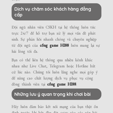
Dịch vụ chăm sóc khách hàng đẳng
cấp
Đội ngũ nhân viên CSKH tại hệ thống luôn túc
trực 24/7 để hỗ trợ bạn xử lý mọi vấn đề phát
sinh. Sự phản hồi nhanh chóng và chuyên nghiệp
từ đội ngũ của
cổng game HI88
luôn mang lại sự
hài lòng tối đa.
Bạn có thể liên hệ thông qua nhiều kênh khác
nhau như Live Chat, Telegram hoặc Hotline bất
cứ lúc nào. Chúng tôi luôn lắng nghe mọi góp ý
để nâng cao chất lượng dịch vụ phục vụ cộng
đồng thành viên tại
cổng game HI88
.
Những lưu ý quan trọng khi chơi bài
Hãy luôn đảm bảo kết nối mạng của bạn thật ổn
định trước khi bắt đầu đặt cược vào các ván bài.