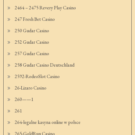
2464 – 2475 Revery Play Casino
247 Fresh Bet Casino
250 Gudar Casino
252 Gudar Casino
257 Gudar Casino
258 Gudar Casino Deutschland
2592-RodeoSlot Casino
26-Lizaro Casino
260——1
261
264-legalne kasyna online w polsce
265-GoldRun Casino