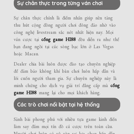
Sự chân thực trong từng ván chơi
Sự chân thực chính là điểm nhấn giúp nền tảng
thu hút cộng đồng người chơi đông đảo nhờ vào
công nghệ livestream sắc nét nhất hiện nay. Mọi
ván cược tại
cổng game HI88
đều diễn ra như thể
bạn đang ngồi tại các sòng bạc lớn ở Las Vegas
hoặc Macau.
Dealer chia bài luôn được đào tạo chuyên nghiệp
để đảm bảo không khí bàn chơi luôn hấp dẫn và
lôi cuốn người tham gia. Sự chuyên nghiệp này là
minh chứng cho dịch vụ giải trí đẳng cấp mà
cổng
game HI88
mang lại cho mọi khách hàng.
Các trò chơi nổi bật tại hệ thống
Sảnh bài phong phú với nhiều tựa game kinh điển
làm say đắm mọi tín đồ cá cược trên toàn cầu.
Người chơi luôn có vô vàn sự lựa chọn hấp dẫn