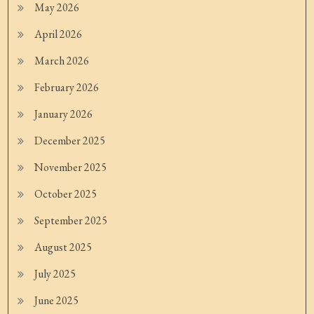
May 2026
April 2026
March 2026
February 2026
January 2026
December 2025
November 2025
October 2025
September 2025
August 2025
July 2025
June 2025