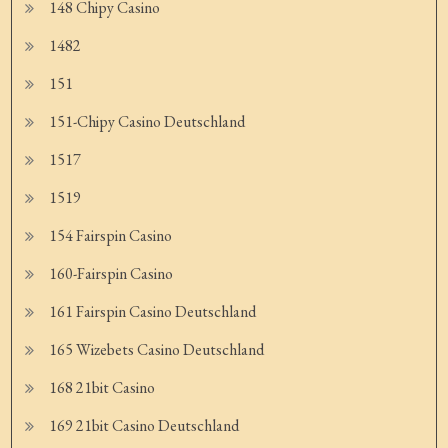
148 Chipy Casino
1482
151
151-Chipy Casino Deutschland
1517
1519
154 Fairspin Casino
160-Fairspin Casino
161 Fairspin Casino Deutschland
165 Wizebets Casino Deutschland
168 21bit Casino
169 21bit Casino Deutschland