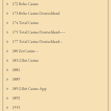
172 Boho Casino
173-Boho Casino Deutschland
174 Total Casino
175 Total Casino Deutschland—–
177 Total Casino Deutschland –
180 ZetCasino –
183-21bit Casino
1881
1889
189-21bit Casino App
1892
1953