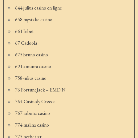
644 julius casino en ligne
658 mystake casino
661 Inbet
67 Cadoola
675 bruno casino
691 amunra casino
758-julius casino
76 FortuneJack – EMD N
764-Casinoly Greece
767 rabona casino
774 malina casino
775 netbet gr