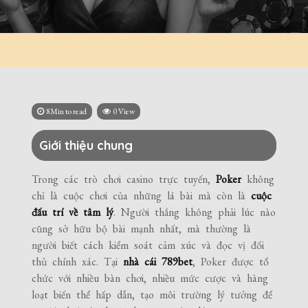
8Min to read
0 View
Giới thiệu chung
Trong các trò chơi casino trực tuyến,
Poker
không
chỉ là cuộc chơi của những lá bài mà còn là
cuộc
đấu trí về tâm lý
. Người thắng không phải lúc nào
cũng sở hữu bộ bài mạnh nhất, mà thường là
người biết cách kiểm soát cảm xúc và đọc vị đối
thủ chính xác. Tại
nhà cái 789bet
, Poker được tổ
chức với nhiều bàn chơi, nhiều mức cược và hàng
loạt biến thể hấp dẫn, tạo môi trường lý tưởng để