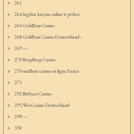
261
264-legalne kasyna online w polsce
265-GoldRun Casino
268 GoldRun Casino Deutschland –
269 —-
270 BeepBeep Casino
270-meilleur casino en ligne france
271
292 BitStarz Casino-
295 WooCasino Deutschland
298 —
330