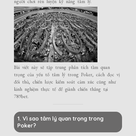
người chơi rèn luyện kỹ năng tâm lý.
Bài viết này sẽ tập trung phân tích tầm quan
trọng của yếu tố tâm lý trong Poker, cách đọc vị
đối thủ, chiến lược kiểm soát cảm xúc cũng như
kinh nghiệm thực tế để giành chiến thắng tại
789bet.
1. Vì sao tâm lý quan trọng trong
Poker?