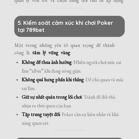
quản lý vốn tốt và chọn đúng đối thủ để áp dụng.
5. Kiểm soát cảm xúc khi chơi Poker
tại 789bet
Một trong những yếu tố quan trọng để thành
công là
tâm lý vững vàng
:
Không để thua ảnh hưởng
: Nhiều người chơi mắc sai
lầm “all-in” khi đang nóng giận.
Không quá hưng phấn khi thắng
: Dễ chủ quan và mắc
sai lầm.
Giữ sự nhất quán trong lối chơi
: Tránh để đối thủ
nhận ra thói quen của bạn.
Tập trung tuyệt đối
: Poker cần sự kiên nhẫn và khả
năng quan sát.