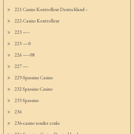
221 Casino Kontrolleur Deutschland –
222-Casino Kontrolleur
223 —–
225 —-0
226 —–08
227 —-
229-Spassino Casino
232 Spassino Casino
235 Spassino
236
236-casino zonder cruks