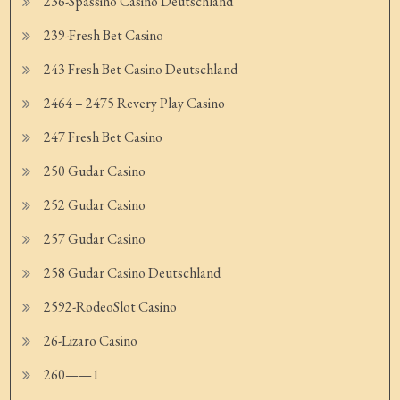
236-Spassino Casino Deutschland
239-Fresh Bet Casino
243 Fresh Bet Casino Deutschland –
2464 – 2475 Revery Play Casino
247 Fresh Bet Casino
250 Gudar Casino
252 Gudar Casino
257 Gudar Casino
258 Gudar Casino Deutschland
2592-RodeoSlot Casino
26-Lizaro Casino
260——1