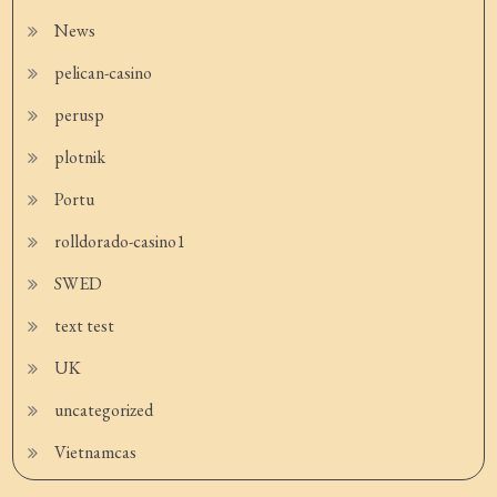
News
pelican-casino
perusp
plotnik
Portu
rolldorado-casino1
SWED
text test
UK
uncategorized
Vietnamcas