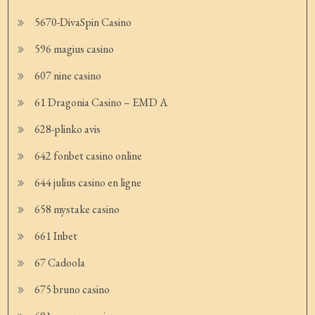
5670-DivaSpin Casino
596 magius casino
607 nine casino
61 Dragonia Casino – EMD A
628-plinko avis
642 fonbet casino online
644 julius casino en ligne
658 mystake casino
661 Inbet
67 Cadoola
675 bruno casino