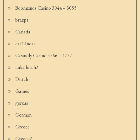
Boomzinos Casino 3044 – 3055
brazpt
Canada
cas14noai
Casinoly Casino 4766 – 4777_
cuksdutch2
Dutch
Games
gercas
German
Greece
Greece2