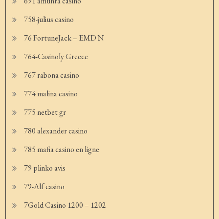
691 amunra casino
758-julius casino
76 FortuneJack – EMD N
764-Casinoly Greece
767 rabona casino
774 malina casino
775 netbet gr
780 alexander casino
785 mafia casino en ligne
79 plinko avis
79-Alf casino
7Gold Casino 1200 – 1202