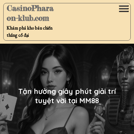
Skip
CasinoPhara
to
on-klub.com
content
Khám phá kho báu chiến
thắng cổ đại
Tận hưởng giây phút giải trí
tuyệt vời tại MM88