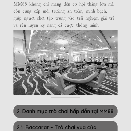
MM88 không chỉ mang đến cơ hội thắng lớn mà
còn cung cấp môi trường an toàn, minh bạch,
giúp người chơi tập trung vào trải nghiệm giải trí
và rèn luyện kỹ năng cá cược thông minh.
2. Danh mục trò chơi hấp dẫn tại MM88
2.1. Baccarat – Trò chơi vua của