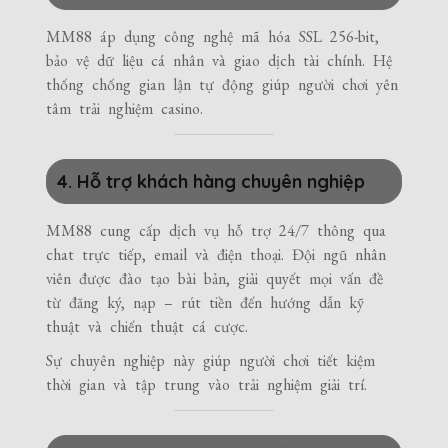
MM88 áp dụng công nghệ mã hóa SSL 256-bit,
bảo vệ dữ liệu cá nhân và giao dịch tài chính. Hệ
thống chống gian lận tự động giúp người chơi yên
tâm trải nghiệm casino.
4. Hỗ trợ khách hàng chuyên nghiệp
MM88 cung cấp dịch vụ hỗ trợ 24/7 thông qua
chat trực tiếp, email và điện thoại. Đội ngũ nhân
viên được đào tạo bài bản, giải quyết mọi vấn đề
từ đăng ký, nạp – rút tiền đến hướng dẫn kỹ
thuật và chiến thuật cá cược.
Sự chuyên nghiệp này giúp người chơi tiết kiệm
thời gian và tập trung vào trải nghiệm giải trí.