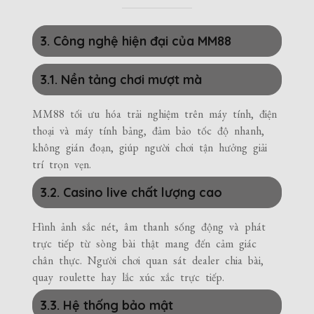
3. Công nghệ hiện đại của MM88
3.1. Nền tảng chơi mượt mà
MM88 tối ưu hóa trải nghiệm trên máy tính, điện
thoại và máy tính bảng, đảm bảo tốc độ nhanh,
không gián đoạn, giúp người chơi tận hưởng giải
trí trọn vẹn.
3.2. Casino live chất lượng cao
Hình ảnh sắc nét, âm thanh sống động và phát
trực tiếp từ sòng bài thật mang đến cảm giác
chân thực. Người chơi quan sát dealer chia bài,
quay roulette hay lắc xúc xắc trực tiếp.
3.3. Hệ thống bảo mật