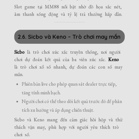
Slot game tại MM88 nổi bật nhờ đồ họa sắc nét,
âm thanh sống động và tỷ lệ trả thưởng hấp dẫn.
2.6. Sicbo và Keno – Trò chơi may mắn
Sicbo
là trò chơi xúc xắc truyền thống, nơi người
chơi dự đoán kết quả của ba viên xúc xắc.
Keno
là trò chơi xổ số nhanh, dự đoán các con số may
mắn.
Phiên bản live cho phép quan sát dealer trực tiếp,
tăng tính minh bạch.
Người chơi có thể theo dõi kết quả trước đó để phân
tích xu hướng và áp dụng chiến thuật.
Sicbo và Keno mang đến cảm giác hồi hộp và thử
thách vận may, phù hợp với người yêu thích trò
chơi số.