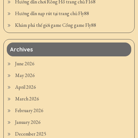
Hướng dẫn chơi Rồng Hổ trang chủ F168
Hướng dẫn nạp rút tại trang chủ Fly88
Khám phá thế giới game Cổng game Fly88
Archives
June 2026
May 2026
April 2026
March 2026
February 2026
January 2026
December 2025