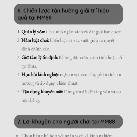
6. Chiến lược tận hưởng giải trí hiệu
quả tại MM88
Quản lý vốn:
Chia nhỏ ngân sách và đặt giới hạn cược.
Nắm luật chơi:
Hiểu luật và xác suất giúp ra quyết
định chính xác.
Giữ tâm lý ổn định:
Không đặt cược cảm tính hoặc cố
gỡ thua.
Học hỏi kinh nghiệm:
Quan sát cao thủ, phân tích xu
hướng và áp dụng chiến thuật.
Tận dụng khuyến mãi:
Dùng ưu đãi để tăng vốn và cơ
hội thắng.
7. Lời khuyên cho người chơi tại MM88
Chọn bàn phù hợp với ngân sách và kinh nghiệm.