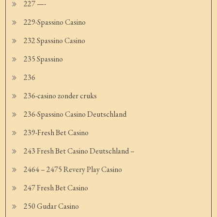
227 —-
229-Spassino Casino
232 Spassino Casino
235 Spassino
236
236-casino zonder cruks
236-Spassino Casino Deutschland
239-Fresh Bet Casino
243 Fresh Bet Casino Deutschland –
2464 – 2475 Revery Play Casino
247 Fresh Bet Casino
250 Gudar Casino