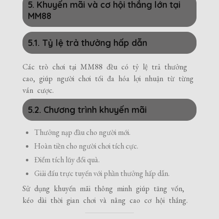
5. Khuyến mãi và cơ hội thắng lớn tại
MM88
5.1. Tỷ lệ trả thưởng hấp dẫn
Các trò chơi tại MM88 đều có tỷ lệ trả thưởng
cao, giúp người chơi tối đa hóa lợi nhuận từ từng
ván cược.
5.2. Chương trình khuyến mãi
Thưởng nạp đầu cho người mới.
Hoàn tiền cho người chơi tích cực.
Điểm tích lũy đổi quà.
Giải đấu trực tuyến với phần thưởng hấp dẫn.
Sử dụng khuyến mãi thông minh giúp tăng vốn,
kéo dài thời gian chơi và nâng cao cơ hội thắng.