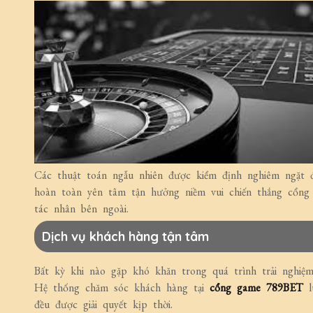
Các thuật toán ngẫu nhiên được kiểm định nghiêm ngặt 
hoàn toàn yên tâm tận hưởng niềm vui chiến thắng cổng
tác nhân bên ngoài.
Dịch vụ khách hàng tận tâm
Bất kỳ khi nào gặp khó khăn trong quá trình trải nghiệm
Hệ thống chăm sóc khách hàng tại
cổng game 789BET
l
đều được giải quyết kịp thời.