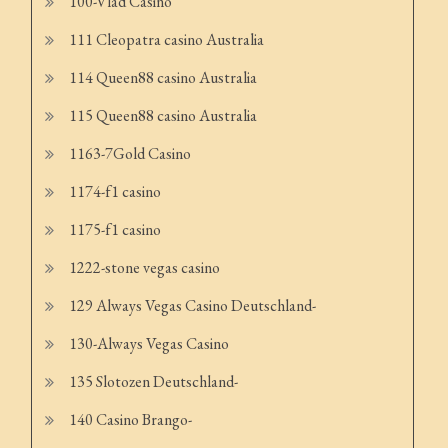
100-Vlad Casino
111 Cleopatra casino Australia
114 Queen88 casino Australia
115 Queen88 casino Australia
1163-7Gold Casino
1174-f1 casino
1175-f1 casino
1222-stone vegas casino
129 Always Vegas Casino Deutschland-
130-Always Vegas Casino
135 Slotozen Deutschland-
140 Casino Brango-