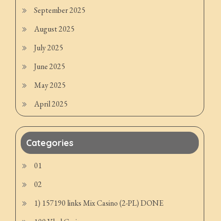
September 2025
August 2025
July 2025
June 2025
May 2025
April 2025
Categories
01
02
1) 157190 links Mix Casino (2-PL) DONE