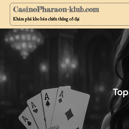
Skip
CasinoPharaon-klub.com
to
Khám phá kho báu chiến thắng cổ đại
content
Top