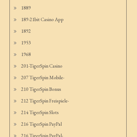
1889
189-21bit Casino App
1892
1953
1968
201-TigerSpin Casino
207 TigerSpin Mobile-
210 TigerSpin Bonus
212 TigerSpin Freispiele-
214 TigerSpin Slots
216 TigerSpin PayPal
216 TigerSpin PayPal-