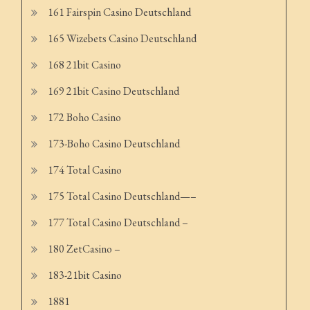
161 Fairspin Casino Deutschland
165 Wizebets Casino Deutschland
168 21bit Casino
169 21bit Casino Deutschland
172 Boho Casino
173-Boho Casino Deutschland
174 Total Casino
175 Total Casino Deutschland—–
177 Total Casino Deutschland –
180 ZetCasino –
183-21bit Casino
1881