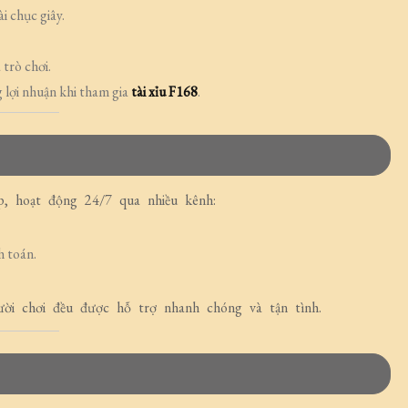
i chục giây.
 trò chơi.
 lợi nhuận khi tham gia
tài xỉu F168
.
, hoạt động 24/7 qua nhiều kênh:
h toán.
ười chơi đều được hỗ trợ nhanh chóng và tận tình.