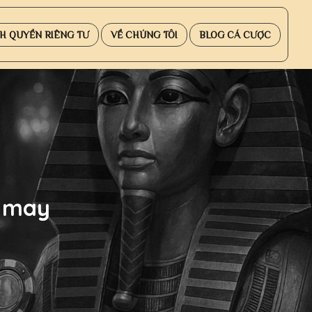
H QUYỀN RIÊNG TƯ
VỀ CHÚNG TÔI
BLOG CÁ CƯỢC
i may