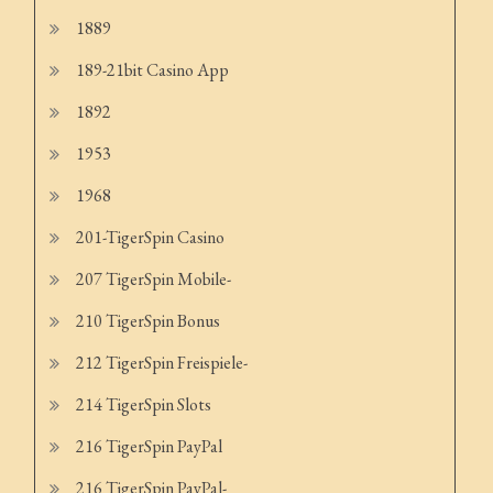
1889
189-21bit Casino App
1892
1953
1968
201-TigerSpin Casino
207 TigerSpin Mobile-
210 TigerSpin Bonus
212 TigerSpin Freispiele-
214 TigerSpin Slots
216 TigerSpin PayPal
216 TigerSpin PayPal-