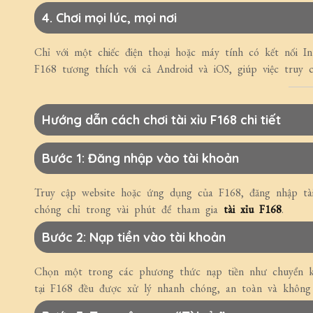
4. Chơi mọi lúc, mọi nơi
Chỉ với một chiếc điện thoại hoặc máy tính có kết nối In
F168 tương thích với cả Android và iOS, giúp việc truy c
Hướng dẫn cách chơi tài xỉu F168 chi tiết
Bước 1: Đăng nhập vào tài khoản
Truy cập website hoặc ứng dụng của F168, đăng nhập tà
chóng chỉ trong vài phút để tham gia
tài xỉu F168
.
Bước 2: Nạp tiền vào tài khoản
Chọn một trong các phương thức nạp tiền như chuyển k
tại F168 đều được xử lý nhanh chóng, an toàn và không