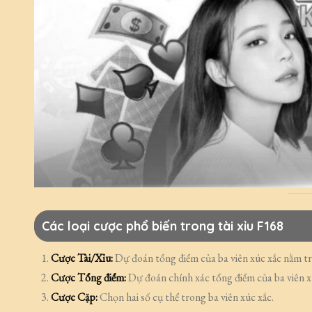
Các loại cược phổ biến trong tài xỉu F168
Cược Tài/Xỉu:
Dự đoán tổng điểm của ba viên xúc xắc nằm tr
Cược Tổng điểm:
Dự đoán chính xác tổng điểm của ba viên xú
Cược Cặp:
Chọn hai số cụ thể trong ba viên xúc xắc.