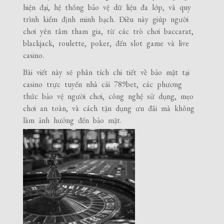
hiện đại, hệ thống bảo vệ dữ liệu đa lớp, và quy
trình kiểm định minh bạch. Điều này giúp người
chơi yên tâm tham gia, từ các trò chơi baccarat,
blackjack, roulette, poker, đến slot game và live
casino.
Bài viết này sẽ phân tích chi tiết về bảo mật tại
casino trực tuyến nhà cái 789bet, các phương
thức bảo vệ người chơi, công nghệ sử dụng, mẹo
chơi an toàn, và cách tận dụng ưu đãi mà không
làm ảnh hưởng đến bảo mật.