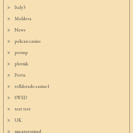
Italy3
Moldova
News
pelican-casino
perusp
plotnik
Portu
rolldorado-casino1
SWED
text test
UK
uncategorized