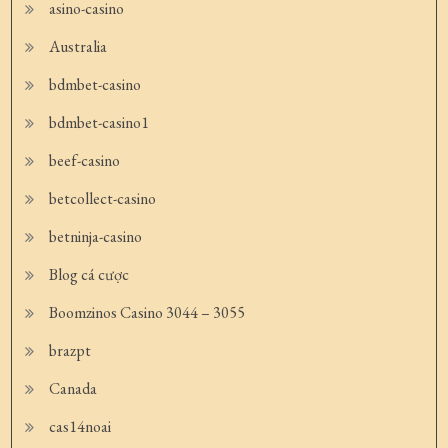
asino-casino
Australia
bdmbet-casino
bdmbet-casino1
beef-casino
betcollect-casino
betninja-casino
Blog cá cược
Boomzinos Casino 3044 – 3055
brazpt
Canada
cas14noai