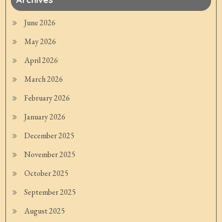
June 2026
May 2026
April 2026
March 2026
February 2026
January 2026
December 2025
November 2025
October 2025
September 2025
August 2025