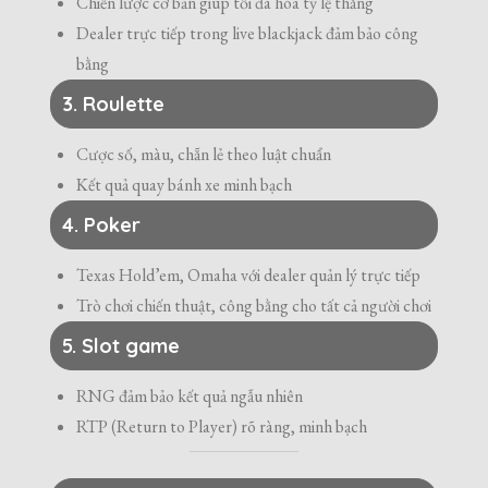
Chiến lược cơ bản giúp tối đa hóa tỷ lệ thắng
Dealer trực tiếp trong live blackjack đảm bảo công
bằng
3. Roulette
Cược số, màu, chẵn lẻ theo luật chuẩn
Kết quả quay bánh xe minh bạch
4. Poker
Texas Hold’em, Omaha với dealer quản lý trực tiếp
Trò chơi chiến thuật, công bằng cho tất cả người chơi
5. Slot game
RNG đảm bảo kết quả ngẫu nhiên
RTP (Return to Player) rõ ràng, minh bạch