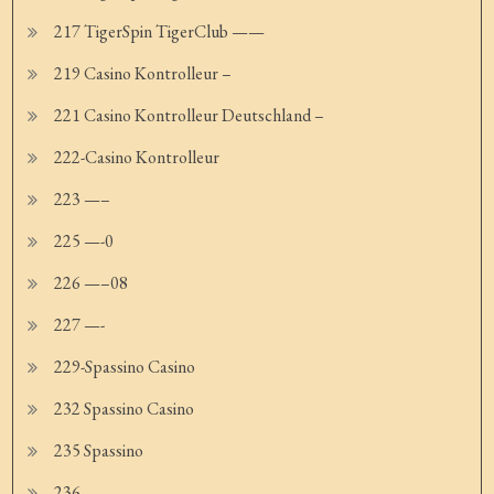
217 TigerSpin TigerClub ——
219 Casino Kontrolleur –
221 Casino Kontrolleur Deutschland –
222-Casino Kontrolleur
223 —–
225 —-0
226 —–08
227 —-
229-Spassino Casino
232 Spassino Casino
235 Spassino
236