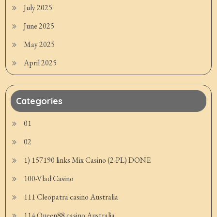
July 2025
June 2025
May 2025
April 2025
Categories
01
02
1) 157190 links Mix Casino (2-PL) DONE
100-Vlad Casino
111 Cleopatra casino Australia
114 Queen88 casino Australia