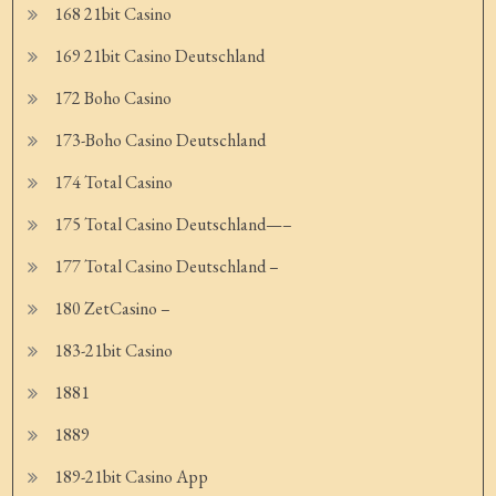
168 21bit Casino
169 21bit Casino Deutschland
172 Boho Casino
173-Boho Casino Deutschland
174 Total Casino
175 Total Casino Deutschland—–
177 Total Casino Deutschland –
180 ZetCasino –
183-21bit Casino
1881
1889
189-21bit Casino App