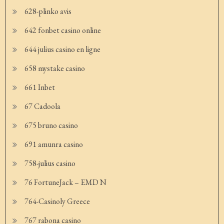
628-plinko avis
642 fonbet casino online
644 julius casino en ligne
658 mystake casino
661 Inbet
67 Cadoola
675 bruno casino
691 amunra casino
758-julius casino
76 FortuneJack – EMD N
764-Casinoly Greece
767 rabona casino