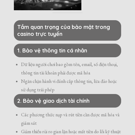
Tầm quan trọng của bảo mật trong
casino trực tuyến
1. Bảo vệ thông tin cá nhân
Dữ liệu người chơi bao gồm tên, email, số điện thoại,
thông tin tài khoản phải được mã hóa
Ngăn chặn hành vi đánh cắp thông tin, lừa đảo hoặc
sử dụng trái phép
2. Bảo vệ giao dịch tài chính
Các phương thức nạp và rút tiền cần được mã hóa và
giám sát
Giảm thiểu rủi ro gian lận hoặc mất tiền do lỗi kỹ thuật