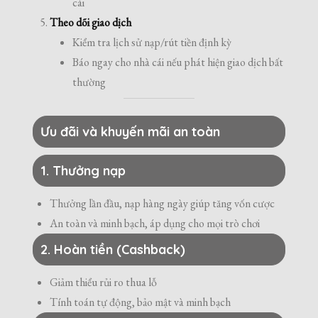
cái
Theo dõi giao dịch
Kiểm tra lịch sử nạp/rút tiền định kỳ
Báo ngay cho nhà cái nếu phát hiện giao dịch bất
thường
Ưu đãi và khuyến mãi an toàn
1. Thưởng nạp
Thưởng lần đầu, nạp hàng ngày giúp tăng vốn cược
An toàn và minh bạch, áp dụng cho mọi trò chơi
2. Hoàn tiền (Cashback)
Giảm thiểu rủi ro thua lỗ
Tính toán tự động, bảo mật và minh bạch