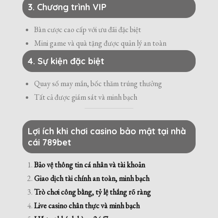
3. Chương trình VIP
Bàn cược cao cấp với ưu đãi đặc biệt
Mini game và quà tặng được quản lý an toàn
4. Sự kiện đặc biệt
Quay số may mắn, bốc thăm trúng thưởng
Tất cả được giám sát và minh bạch
Lợi ích khi chơi casino bảo mật tại nhà
cái 789bet
Bảo vệ thông tin cá nhân và tài khoản
Giao dịch tài chính an toàn, minh bạch
Trò chơi công bằng, tỷ lệ thắng rõ ràng
Live casino chân thực và minh bạch