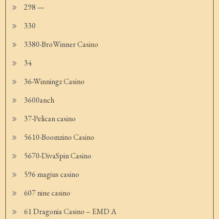
298 —
330
3380-BroWinner Casino
34
36-Winningz Casino
3600anch
37-Pelican casino
5610-Boomzino Casino
5670-DivaSpin Casino
596 magius casino
607 nine casino
61 Dragonia Casino – EMD A