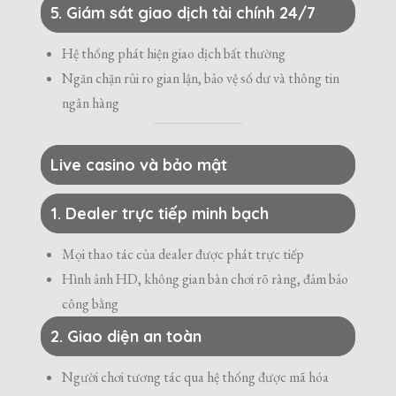
5. Giám sát giao dịch tài chính 24/7
Hệ thống phát hiện giao dịch bất thường
Ngăn chặn rủi ro gian lận, bảo vệ số dư và thông tin
ngân hàng
Live casino và bảo mật
1. Dealer trực tiếp minh bạch
Mọi thao tác của dealer được phát trực tiếp
Hình ảnh HD, không gian bàn chơi rõ ràng, đảm bảo
công bằng
2. Giao diện an toàn
Người chơi tương tác qua hệ thống được mã hóa