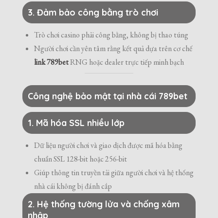
3. Đảm bảo công bằng trò chơi
Trò chơi casino phải công bằng, không bị thao túng
Người chơi cần yên tâm rằng kết quả dựa trên cơ chế
link 789bet
RNG hoặc dealer trực tiếp minh bạch
Công nghệ bảo mật tại nhà cái 789bet
1. Mã hóa SSL nhiều lớp
Dữ liệu người chơi và giao dịch được mã hóa bằng
chuẩn SSL 128-bit hoặc 256-bit
Giúp thông tin truyền tải giữa người chơi và hệ thống
nhà cái không bị đánh cắp
2. Hệ thống tường lửa và chống xâm
nhập