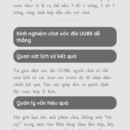
cược theo tỷ lệ cụ thể như 3 đỏ 1 trắng, 1 đỏ 3
trắng, tăng tính hấp dẫn cho trò chơi.
Kinh nghiệm chơi xóc đĩa UU88 dễ
thắng
Quan sát lịch sử kết quả
Tại giao diện xóc đĩa UU88, người chơi có thể
xem lịch sử các lượt xóc trước đó để nhận diện
chuỗi kết quả. Việc này giúp đưa ra quyết định
đặt cược hợp lý hơn.
Quản lý vốn hiệu quả
Đặt giới hạn cho mỗi phiên chơi, không nên “tất
tay” trong một ván. Nếu đang thua liên tiếp, hãy