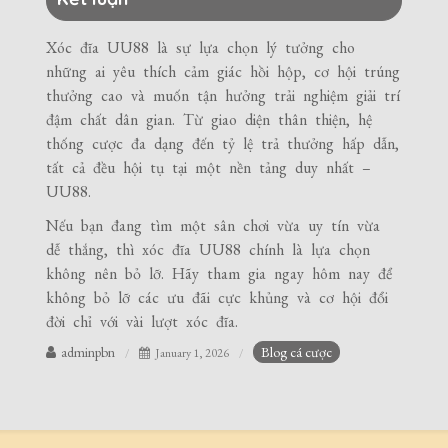
Xóc đĩa UU88 là sự lựa chọn lý tưởng cho
những ai yêu thích cảm giác hồi hộp, cơ hội trúng
thưởng cao và muốn tận hưởng trải nghiệm giải trí
đậm chất dân gian. Từ giao diện thân thiện, hệ
thống cược đa dạng đến tỷ lệ trả thưởng hấp dẫn,
tất cả đều hội tụ tại một nền tảng duy nhất –
UU88.
Nếu bạn đang tìm một sân chơi vừa uy tín vừa
dễ thắng, thì xóc đĩa UU88 chính là lựa chọn
không nên bỏ lỡ. Hãy tham gia ngay hôm nay để
không bỏ lỡ các ưu đãi cực khủng và cơ hội đổi
đời chỉ với vài lượt xóc đĩa.
adminpbn
Blog cá cược
January 1, 2026