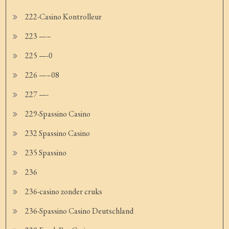
222-Casino Kontrolleur
223 —–
225 —-0
226 —–08
227 —-
229-Spassino Casino
232 Spassino Casino
235 Spassino
236
236-casino zonder cruks
236-Spassino Casino Deutschland