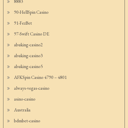
8883
90-HellSpin Casino
91-FezBet
97-Swift Casino DE
abuking-casino2
abuking-casino3
abuking-casino5
AFKSpin Casino 4790 – 4801
always-vegas-casino
asino-casino
Australia
bdmbet-casino