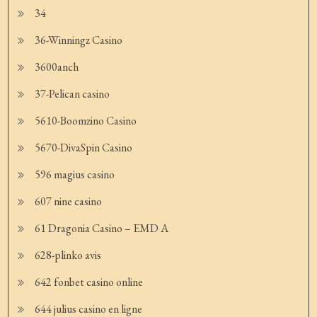
34
36-Winningz Casino
3600anch
37-Pelican casino
5610-Boomzino Casino
5670-DivaSpin Casino
596 magius casino
607 nine casino
61 Dragonia Casino – EMD A
628-plinko avis
642 fonbet casino online
644 julius casino en ligne