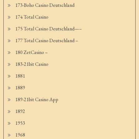
173-Boho Casino Deutschland
174 Total Casino
175 Total Casino Deutschland—–
177 Total Casino Deutschland –
180 ZetCasino –
183-21bit Casino
1881
1889
189-21bit Casino App
1892
1953
1968