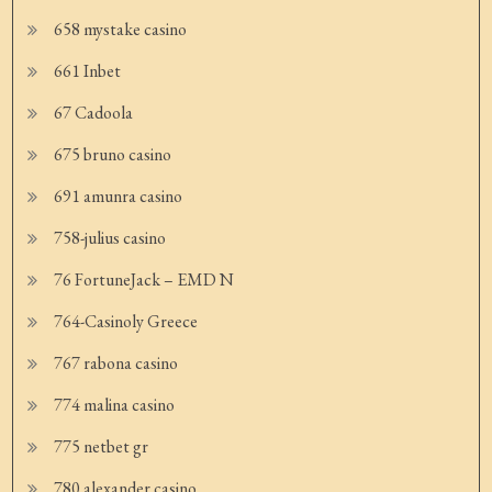
658 mystake casino
661 Inbet
67 Cadoola
675 bruno casino
691 amunra casino
758-julius casino
76 FortuneJack – EMD N
764-Casinoly Greece
767 rabona casino
774 malina casino
775 netbet gr
780 alexander casino