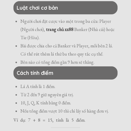
Luật chơi cơ bản
Người chơi đặt cược vào một trong ba cửa: Player
(Người chơi),
trang chủ xx88
Banker (Nhà cái) hoặc
Tie (Hòa).
Bài được chia cho cả Banker và Player, mỗi bên 2 lá.
Có thể rút thêm lá thứ ba theo quy tắc cụ thể.
Bên nào có tổng điểm gần 9 hơn sẽ thắng.
Cách tính điểm
Lá A tính là 1 điểm.
Từ 2 đến 9 giữ nguyên giá trị.
10, J, Q, K tính bằng 0 điểm.
Nếu tổng điểm vượt 10 thì chỉ lấy số hàng đơn vị.
Ví dụ: 7 + 8 = 15, tính là 5 điểm.