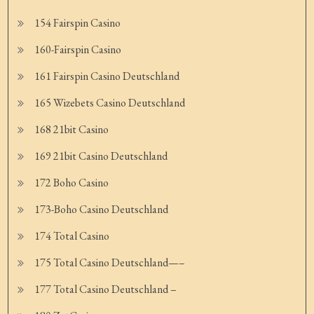
154 Fairspin Casino
160-Fairspin Casino
161 Fairspin Casino Deutschland
165 Wizebets Casino Deutschland
168 21bit Casino
169 21bit Casino Deutschland
172 Boho Casino
173-Boho Casino Deutschland
174 Total Casino
175 Total Casino Deutschland—–
177 Total Casino Deutschland –