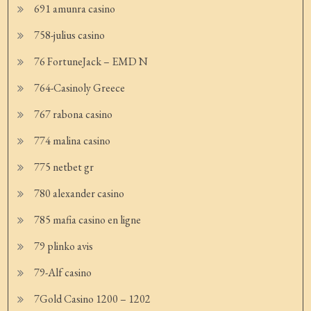
691 amunra casino
758-julius casino
76 FortuneJack – EMD N
764-Casinoly Greece
767 rabona casino
774 malina casino
775 netbet gr
780 alexander casino
785 mafia casino en ligne
79 plinko avis
79-Alf casino
7Gold Casino 1200 – 1202