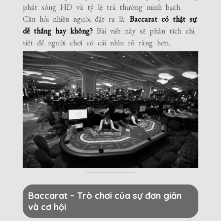
phát sóng HD và tỷ lệ trả thưởng minh bạch.
Câu hỏi nhiều người đặt ra là:
Baccarat có thật sự
dễ thắng hay không?
Bài viết này sẽ phân tích chi
tiết để người chơi có cái nhìn rõ ràng hơn.
Baccarat – Trò chơi của sự đơn giản
và cơ hội