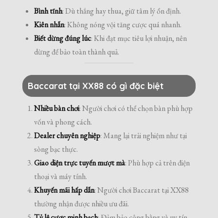
Bình tĩnh
: Dù thắng hay thua, giữ tâm lý ổn định.
Kiên nhẫn
: Không nóng vội tăng cược quá nhanh.
Biết dừng đúng lúc
: Khi đạt mục tiêu lợi nhuận, nên
dừng để bảo toàn thành quả.
Baccarat tại XX88 có gì đặc biệt
Nhiều bàn chơi
: Người chơi có thể chọn bàn phù hợp
vốn và phong cách.
Dealer chuyên nghiệp
: Mang lại trải nghiệm như tại
sòng bạc thực.
Giao diện trực tuyến mượt mà
: Phù hợp cả trên điện
thoại và máy tính.
Khuyến mãi hấp dẫn
: Người chơi Baccarat tại XX88
thường nhận được nhiều ưu đãi.
Tỷ lệ cược minh bạch
: Đảm bảo công bằng và uy tín.