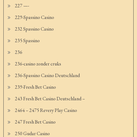
227 —-
229-Spassino Casino
232 Spassino Casino
235 Spassino
236
236-casino zonder cruks
236-Spassino Casino Deutschland
239-Fresh Bet Casino
243 Fresh Bet Casino Deutschland –
2464 – 2475 Revery Play Casino
247 Fresh Bet Casino
250 Gudar Casino