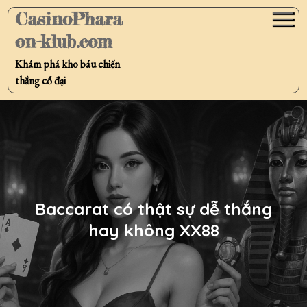
Skip
CasinoPhara
to
on-klub.com
content
Khám phá kho báu chiến
thắng cổ đại
Baccarat có thật sự dễ thắng
hay không XX88