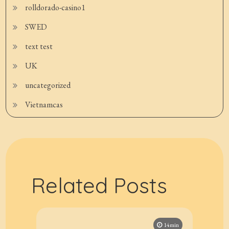
rolldorado-casino1
SWED
text test
UK
uncategorized
Vietnamcas
Related Posts
14min