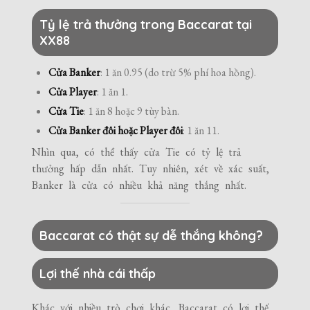
Tỷ lệ trả thưởng trong Baccarat tại
XX88
Cửa Banker
: 1 ăn 0.95 (do trừ 5% phí hoa hồng).
Cửa Player
: 1 ăn 1.
Cửa Tie
: 1 ăn 8 hoặc 9 tùy bàn.
Cửa Banker đôi hoặc Player đôi
: 1 ăn 11.
Nhìn qua, có thể thấy cửa Tie có tỷ lệ trả
thưởng hấp dẫn nhất. Tuy nhiên, xét về xác suất,
Banker là cửa có nhiều khả năng thắng nhất.
Baccarat có thật sự dễ thắng không?
Lợi thế nhà cái thấp
Khác với nhiều trò chơi khác, Baccarat có lợi thế