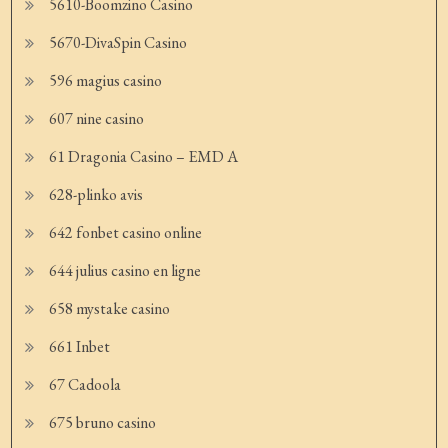
5610-Boomzino Casino
5670-DivaSpin Casino
596 magius casino
607 nine casino
61 Dragonia Casino – EMD A
628-plinko avis
642 fonbet casino online
644 julius casino en ligne
658 mystake casino
661 Inbet
67 Cadoola
675 bruno casino