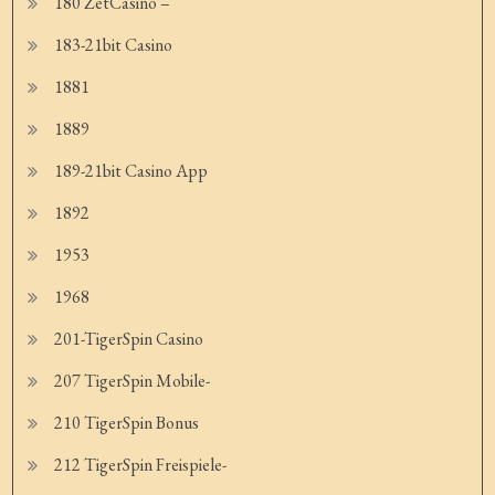
180 ZetCasino –
183-21bit Casino
1881
1889
189-21bit Casino App
1892
1953
1968
201-TigerSpin Casino
207 TigerSpin Mobile-
210 TigerSpin Bonus
212 TigerSpin Freispiele-