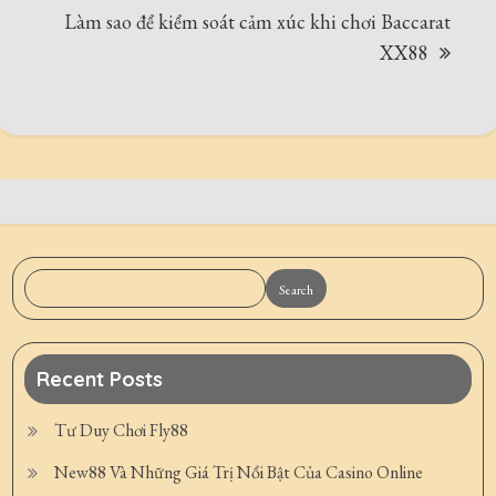
Làm sao để kiểm soát cảm xúc khi chơi Baccarat
XX88
Search
Recent Posts
Tư Duy Chơi Fly88
New88 Và Những Giá Trị Nổi Bật Của Casino Online