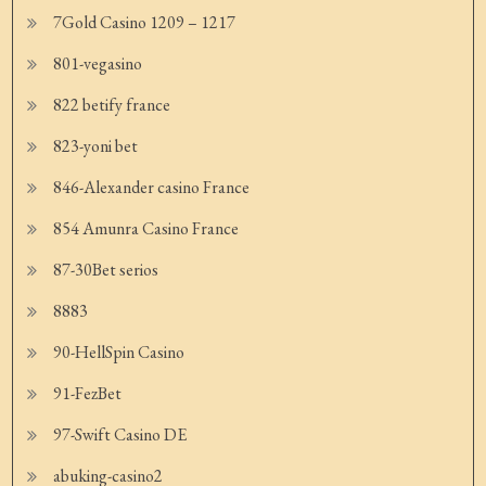
7Gold Casino 1209 – 1217
801-vegasino
822 betify france
823-yoni bet
846-Alexander casino France
854 Amunra Casino France
87-30Bet serios
8883
90-HellSpin Casino
91-FezBet
97-Swift Casino DE
abuking-casino2