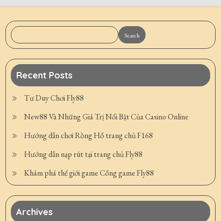
Search
Recent Posts
Tư Duy Chơi Fly88
New88 Và Những Giá Trị Nổi Bật Của Casino Online
Hướng dẫn chơi Rồng Hổ trang chủ F168
Hướng dẫn nạp rút tại trang chủ Fly88
Khám phá thế giới game Cổng game Fly88
Archives