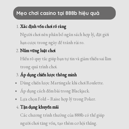
Mẹo chơi casino tại 888b hiệu quả
Xác định vốn chơi rõ ràng
Người chơi nên phân bổ ngân sách hợp lý, đặt giới
hạn cược trong ngày để tránh rủi ro.
Nắm vững luật chơi
Hiểu rõ quy tắc giúp bạn tự tin và giảm thiểu sai lầm
trong quá trình chơi.
Áp dụng chiến lược thông minh
Dùng chiến lược Martingale khi chơi Roulette.
Áp dụng cách đếm bài trong Blackjack.
Lựa chọn Fold – Raise hợp lý trong Poker.
Tận dụng khuyến mãi
Các chương trình thưởng của 888b có thể giúp
người chơi tăng vốn, tạo thêm cơ hội thắng.