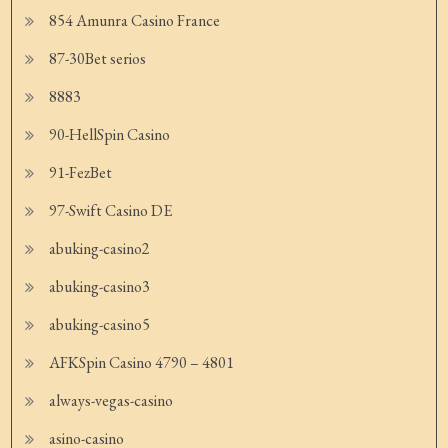
854 Amunra Casino France
87-30Bet serios
8883
90-HellSpin Casino
91-FezBet
97-Swift Casino DE
abuking-casino2
abuking-casino3
abuking-casino5
AFKSpin Casino 4790 – 4801
always-vegas-casino
asino-casino