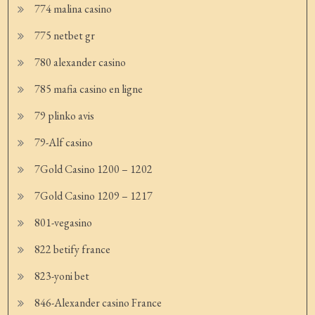
774 malina casino
775 netbet gr
780 alexander casino
785 mafia casino en ligne
79 plinko avis
79-Alf casino
7Gold Casino 1200 – 1202
7Gold Casino 1209 – 1217
801-vegasino
822 betify france
823-yoni bet
846-Alexander casino France