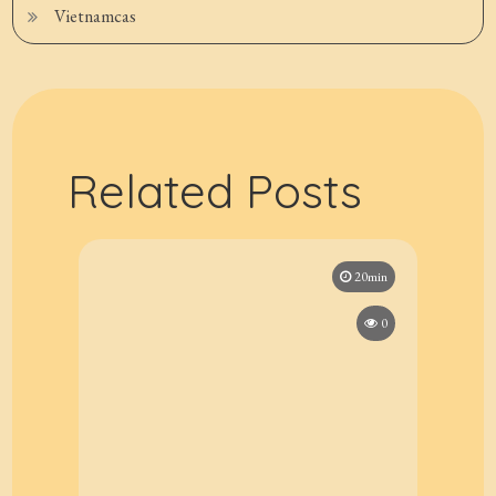
Vietnamcas
Related Posts
20min
0