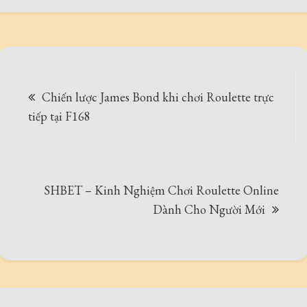
Post
Chiến lược James Bond khi chơi Roulette trực
navigation
tiếp tại F168
SHBET – Kinh Nghiệm Chơi Roulette Online
Dành Cho Người Mới