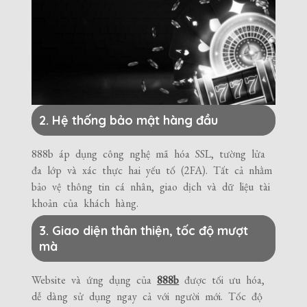
2. Hệ thống bảo mật hàng đầu
888b áp dụng công nghệ mã hóa SSL, tường lửa
đa lớp và xác thực hai yếu tố (2FA). Tất cả nhằm
bảo vệ thông tin cá nhân, giao dịch và dữ liệu tài
khoản của khách hàng.
3. Giao diện thân thiện, tốc độ mượt
mà
Website và ứng dụng của
888b
được tối ưu hóa,
dễ dàng sử dụng ngay cả với người mới. Tốc độ