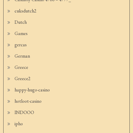
cuksdutch2
Dutch
Games
gercas
German
Greece
Greece2
happy-hugo-casino
hotloot-casino
INDOOO
ipho