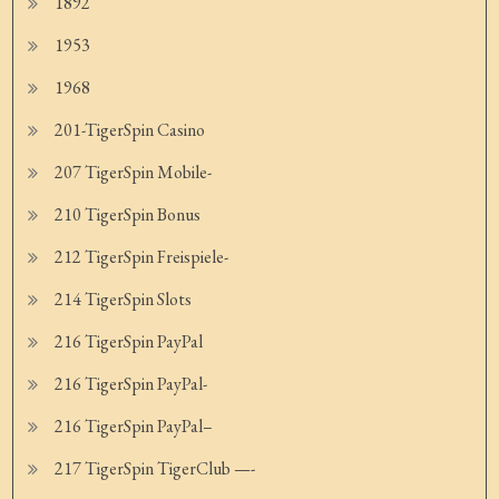
1892
1953
1968
201-TigerSpin Casino
207 TigerSpin Mobile-
210 TigerSpin Bonus
212 TigerSpin Freispiele-
214 TigerSpin Slots
216 TigerSpin PayPal
216 TigerSpin PayPal-
216 TigerSpin PayPal–
217 TigerSpin TigerClub —-