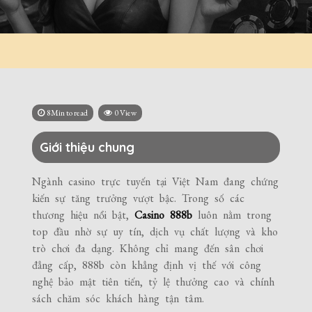
8Min to read
0 View
Giới thiệu chung
Ngành casino trực tuyến tại Việt Nam đang chứng
kiến sự tăng trưởng vượt bậc. Trong số các
thương hiệu nổi bật,
Casino 888b
luôn nằm trong
top đầu nhờ sự uy tín, dịch vụ chất lượng và kho
trò chơi đa dạng. Không chỉ mang đến sân chơi
đẳng cấp, 888b còn khẳng định vị thế với công
nghệ bảo mật tiên tiến, tỷ lệ thưởng cao và chính
sách chăm sóc khách hàng tận tâm.