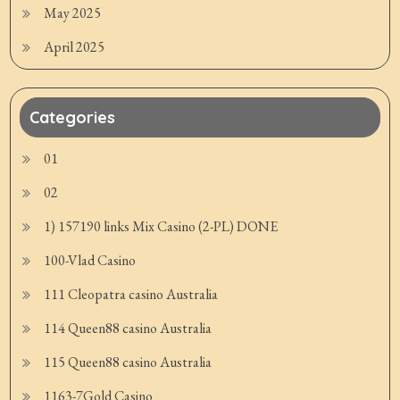
May 2025
April 2025
Categories
01
02
1) 157190 links Mix Casino (2-PL) DONE
100-Vlad Casino
111 Cleopatra casino Australia
114 Queen88 casino Australia
115 Queen88 casino Australia
1163-7Gold Casino