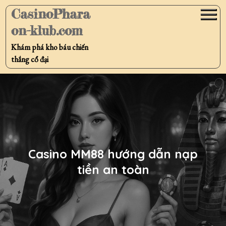
Skip
CasinoPhara
to
on-klub.com
content
Khám phá kho báu chiến
thắng cổ đại
Casino MM88 hướng dẫn nạp
tiền an toàn