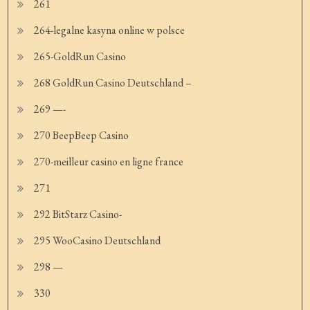
261
264-legalne kasyna online w polsce
265-GoldRun Casino
268 GoldRun Casino Deutschland –
269 —-
270 BeepBeep Casino
270-meilleur casino en ligne france
271
292 BitStarz Casino-
295 WooCasino Deutschland
298 —
330