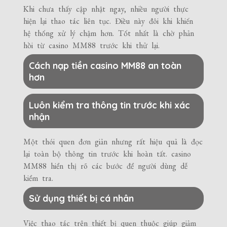
Khi chưa thấy cập nhật ngay, nhiều người thực
hiện lại thao tác liên tục. Điều này đôi khi khiến
hệ thống xử lý chậm hơn. Tốt nhất là chờ phản
hồi từ casino MM88 trước khi thử lại.
Cách nạp tiền casino MM88 an toàn
hơn
Luôn kiểm tra thông tin trước khi xác
nhận
Một thói quen đơn giản nhưng rất hiệu quả là đọc
lại toàn bộ thông tin trước khi hoàn tất. casino
MM88 hiển thị rõ các bước để người dùng dễ
kiểm tra.
Sử dụng thiết bị cá nhân
Việc thao tác trên thiết bị quen thuộc giúp giảm