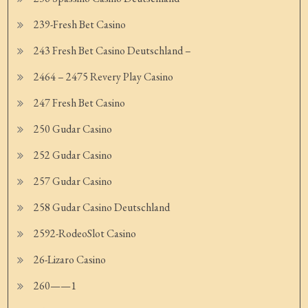
239-Fresh Bet Casino
243 Fresh Bet Casino Deutschland –
2464 – 2475 Revery Play Casino
247 Fresh Bet Casino
250 Gudar Casino
252 Gudar Casino
257 Gudar Casino
258 Gudar Casino Deutschland
2592-RodeoSlot Casino
26-Lizaro Casino
260——1