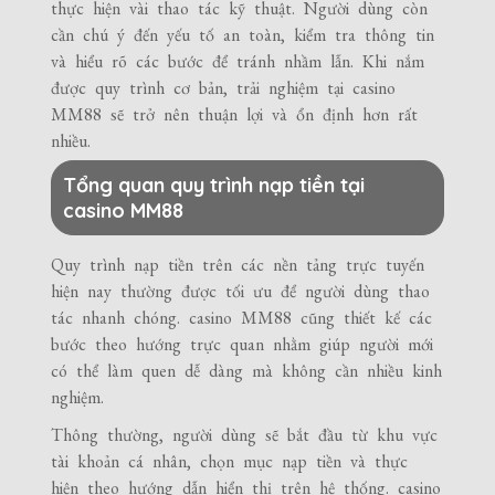
thực hiện vài thao tác kỹ thuật. Người dùng còn
cần chú ý đến yếu tố an toàn, kiểm tra thông tin
và hiểu rõ các bước để tránh nhầm lẫn. Khi nắm
được quy trình cơ bản, trải nghiệm tại casino
MM88 sẽ trở nên thuận lợi và ổn định hơn rất
nhiều.
Tổng quan quy trình nạp tiền tại
casino MM88
Quy trình nạp tiền trên các nền tảng trực tuyến
hiện nay thường được tối ưu để người dùng thao
tác nhanh chóng. casino MM88 cũng thiết kế các
bước theo hướng trực quan nhằm giúp người mới
có thể làm quen dễ dàng mà không cần nhiều kinh
nghiệm.
Thông thường, người dùng sẽ bắt đầu từ khu vực
tài khoản cá nhân, chọn mục nạp tiền và thực
hiện theo hướng dẫn hiển thị trên hệ thống. casino