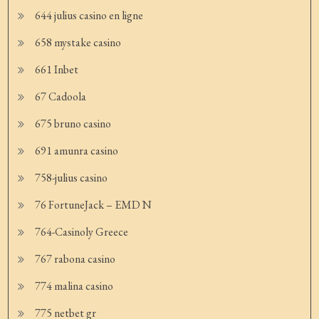
644 julius casino en ligne
658 mystake casino
661 Inbet
67 Cadoola
675 bruno casino
691 amunra casino
758-julius casino
76 FortuneJack – EMD N
764-Casinoly Greece
767 rabona casino
774 malina casino
775 netbet gr