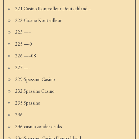
221 Casino Kontrolleur Deutschland –
222-Casino Kontrolleur
223 —–
225 —-0
226 —–08
227 —-
229-Spassino Casino
232 Spassino Casino
235 Spassino
236
236-casino zonder cruks
236-Spassino Casino Deutschland