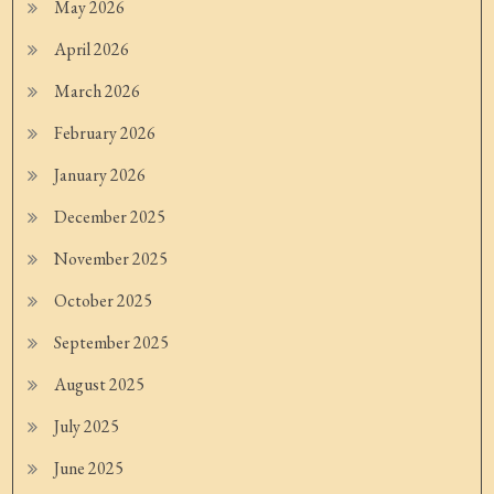
May 2026
April 2026
March 2026
February 2026
January 2026
December 2025
November 2025
October 2025
September 2025
August 2025
July 2025
June 2025