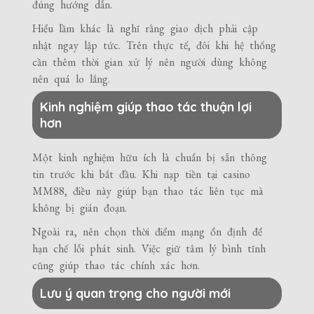
đúng hướng dẫn.
Hiểu lầm khác là nghĩ rằng giao dịch phải cập
nhật ngay lập tức. Trên thực tế, đôi khi hệ thống
cần thêm thời gian xử lý nên người dùng không
nên quá lo lắng.
Kinh nghiệm giúp thao tác thuận lợi
hơn
Một kinh nghiệm hữu ích là chuẩn bị sẵn thông
tin trước khi bắt đầu. Khi nạp tiền tại casino
MM88, điều này giúp bạn thao tác liên tục mà
không bị gián đoạn.
Ngoài ra, nên chọn thời điểm mạng ổn định để
hạn chế lỗi phát sinh. Việc giữ tâm lý bình tĩnh
cũng giúp thao tác chính xác hơn.
Lưu ý quan trọng cho người mới