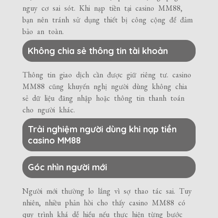
nguy cơ sai sót. Khi nạp tiền tại casino MM88,
bạn nên tránh sử dụng thiết bị công cộng để đảm
bảo an toàn.
Không chia sẻ thông tin tài khoản
Thông tin giao dịch cần được giữ riêng tư. casino
MM88 cũng khuyến nghị người dùng không chia
sẻ dữ liệu đăng nhập hoặc thông tin thanh toán
cho người khác.
Trải nghiệm người dùng khi nạp tiền
casino MM88
Góc nhìn người mới
Người mới thường lo lắng vì sợ thao tác sai. Tuy
nhiên, nhiều phản hồi cho thấy casino MM88 có
quy trình khá dễ hiểu nếu thực hiện từng bước