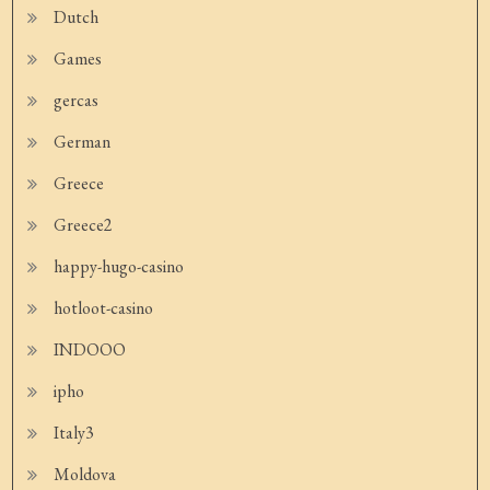
Dutch
Games
gercas
German
Greece
Greece2
happy-hugo-casino
hotloot-casino
INDOOO
ipho
Italy3
Moldova