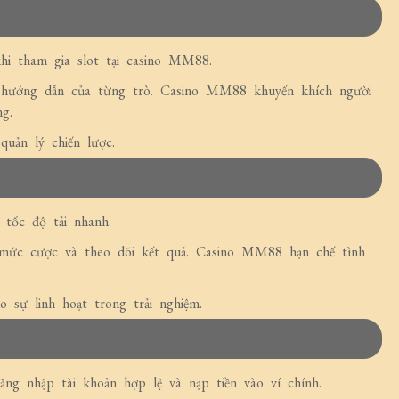
hi tham gia slot tại casino MM88.
 hướng dẫn của từng trò. Casino MM88 khuyến khích người
g.
uản lý chiến lược.
tốc độ tải nhanh.
h mức cược và theo dõi kết quả. Casino MM88 hạn chế tình
o sự linh hoạt trong trải nghiệm.
ng nhập tài khoản hợp lệ và nạp tiền vào ví chính.