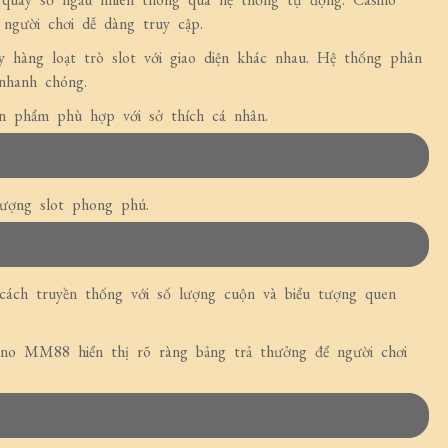
người chơi dễ dàng truy cập.
hàng loạt trò slot với giao diện khác nhau. Hệ thống phân
nhanh chóng.
ản phẩm phù hợp với sở thích cá nhân.
ượng slot phong phú.
cách truyền thống với số lượng cuộn và biểu tượng quen
ino MM88 hiển thị rõ ràng bảng trả thưởng để người chơi