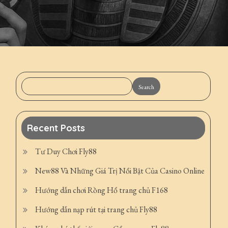
Search
Recent Posts
Tư Duy Chơi Fly88
New88 Và Những Giá Trị Nổi Bật Của Casino Online
Hướng dẫn chơi Rồng Hổ trang chủ F168
Hướng dẫn nạp rút tại trang chủ Fly88