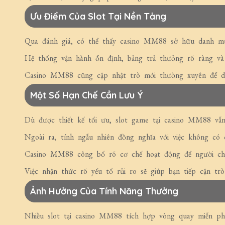
Ưu Điểm Của Slot Tại Nền Tảng
Qua đánh giá, có thể thấy casino MM88 sở hữu danh mục
Hệ thống vận hành ổn định, bảng trả thưởng rõ ràng và
Casino MM88 cũng cập nhật trò mới thường xuyên để du
Một Số Hạn Chế Cần Lưu Ý
Dù được thiết kế tối ưu, slot game tại casino MM88 vẫn
Ngoài ra, tính ngẫu nhiên đồng nghĩa với việc không có 
Casino MM88 công bố rõ cơ chế hoạt động để người chơi
Việc nhận thức rõ yếu tố rủi ro sẽ giúp bạn tiếp cận tr
Ảnh Hưởng Của Tính Năng Thưởng
Nhiều slot tại casino MM88 tích hợp vòng quay miễn phí