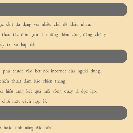
 slot đa dạng với nhiều chủ đề khác nhau.
 thao tác đơn giản là những điểm cộng đáng chú ý.
y trì sự hấp dẫn.
 phụ thuộc vào kết nối internet của người dùng.
chiến thuật đảm bảo chiến thắng.
 hiểu rằng kết quả mỗi vòng quay là độc lập.
ò chơi một cách hợp lý.
 hoặc tính năng đặc biệt.