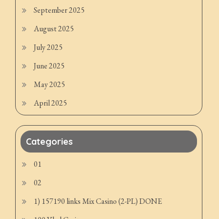
September 2025
August 2025
July 2025
June 2025
May 2025
April 2025
Categories
01
02
1) 157190 links Mix Casino (2-PL) DONE