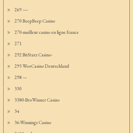
269 —-
270 BeepBeep Casino
270-meilleur casino en ligne france
271
292 BitStarz Casino-
295 WooCasino Deutschland
298 —
330
3380-BroWinner Casino
34
36-Winningz Casino