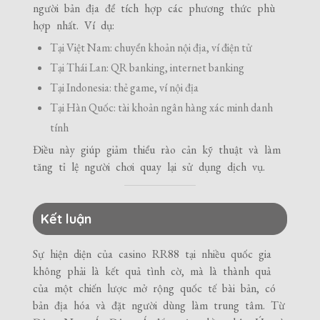
người bản địa để tích hợp các phương thức phù
hợp nhất. Ví dụ:
Tại Việt Nam: chuyển khoản nội địa, ví điện tử
Tại Thái Lan: QR banking, internet banking
Tại Indonesia: thẻ game, ví nội địa
Tại Hàn Quốc: tài khoản ngân hàng xác minh danh
tính
Điều này giúp giảm thiểu rào cản kỹ thuật và làm
tăng tỉ lệ người chơi quay lại sử dụng dịch vụ.
Kết luận
Sự hiện diện của casino RR88 tại nhiều quốc gia
không phải là kết quả tình cờ, mà là thành quả
của một chiến lược mở rộng quốc tế bài bản, có
bản địa hóa và đặt người dùng làm trung tâm. Từ