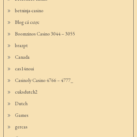
betninja-casino
Blog cá cược
Boomzinos Casino 3044 – 3055
brazpt
Canada
cas14noai
Casinoly Casino 4766 – 4777_
cuksdutch2
Dutch
Games
gercas