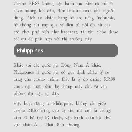
Casino RR88 không vận hành quá rầm rộ mà đi
theo hướng kín đáo, đảm bảo an toàn cho người
dùng. Dịch vụ khách hàng hỗ trợ tiếng Indonesia,
hệ thống rút nạp qua ví điện tử nội địa và các
trò chơi phổ biến như baccarat, tài xỉu, sicbo được
tối ưu để phù hợp với thị trường này.
Philippines
Khác với các quốc gia Đông Nam Á khác,
Philippines là quốc gia có quy định pháp lý rõ
ràng cho casino online. Đây là lý do casino RR88
chọn đặt một phần hệ thống máy chủ và văn
phòng đại diện tại đây.
Việc hoạt động tại Philippines không chỉ giúp
casino RR88 nâng cao uy tín, mà còn là trung
tâm để hỗ trợ kỹ thuật, vận hành toàn bộ khu
vực châu Á – Thái Bình Dương.