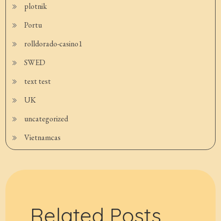
plotnik
Portu
rolldorado-casino1
SWED
text test
UK
uncategorized
Vietnamcas
Related Posts