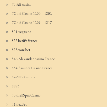
79-Alf casino
7Gold Casino 1200 – 1202
7Gold Casino 1209 – 1217
801-vegasino
822 betify france
823-yoni bet
846-Alexander casino France
854 Amunra Casino France
87-30Bet serios
8883
90-HellSpin Casino
91-FezBet