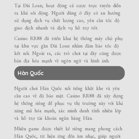
Tại Đài Loan, hoạt động cá cược trực tuyến diễn
ra khá sôi động. Người dùng ở đây có xu hướng
sử dụng dịch vụ chất lượng cao, yêu cầu tốc độ
giao dịch nhanh và dịch vụ hỗ trợ tốt.
Casino RR88 đã triển khai hệ thống máy chủ phụ
tại khu vực gần Đài Loan nhằm đảm bảo tốc độ
kết nối. Ngoài ra, các trò chơi tại đây cũng được
bản địa hóa mạnh về ngôn ngữ và hình ảnh.
Hàn Quốc
Người chơi Hàn Quốc nổi tiếng khắt khe và yêu
cầu cao về độ bảo mật. Casino RR88 đã xây dựng
hệ thống riêng để phục vụ thị trường này với khả
năng mã hóa mạnh, xác minh danh tính nhiều lớp
và hỗ trợ tài khoản ngân hàng Hàn.
Nhiều game được thiết kế riêng mang phong cách
Hàn Quốc, từ hiệu ứng đến âm nhạc, giúp người