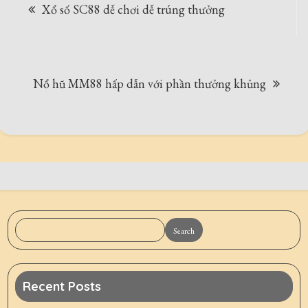
Xổ số SC88 dễ chơi dễ trúng thưởng
navigation
Nổ hũ MM88 hấp dẫn với phần thưởng khủng
Search
Recent Posts