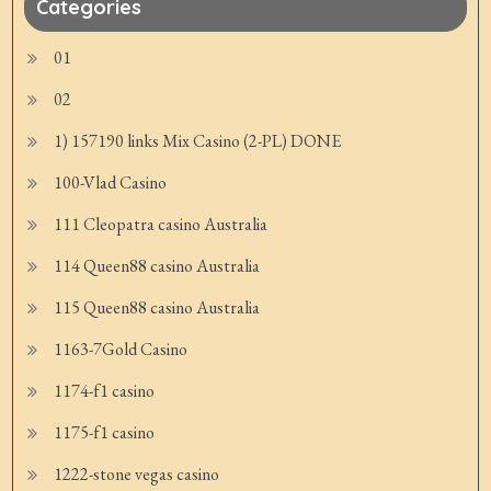
Categories
01
02
1) 157190 links Mix Casino (2-PL) DONE
100-Vlad Casino
111 Cleopatra casino Australia
114 Queen88 casino Australia
115 Queen88 casino Australia
1163-7Gold Casino
1174-f1 casino
1175-f1 casino
1222-stone vegas casino