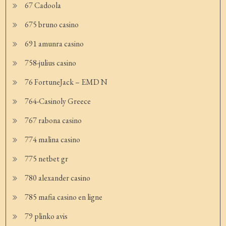
67 Cadoola
675 bruno casino
691 amunra casino
758-julius casino
76 FortuneJack – EMD N
764-Casinoly Greece
767 rabona casino
774 malina casino
775 netbet gr
780 alexander casino
785 mafia casino en ligne
79 plinko avis