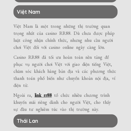
Việt Nam
Việt Nam là một trong những thị trường quan
trọng nhất của casino RR88. Dù chưa được pháp
luật công nhận chính thức, nhưng nhu cầu người
chơi Việt đối với casino online ngày càng lớn.
Casino RR88 đã tối ưu hoàn toàn nền tảng để
phục vụ người chơi Việt với giao diện tiếng Việt,
chăm sóc khách hàng bản địa và các phương thức
thanh toán phổ biến như chuyển khoản nội địa, ví
điện tử.
Ngoài ra,
link rr88
tổ chức nhiều chương trình
khuyến mãi riêng dành cho người Việt, cho thấy
sự đầu tư nghiêm túc vào thị trường này.
Thái Lan