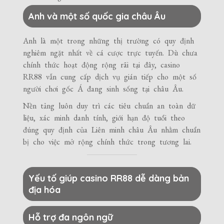
Anh và một số quốc gia châu Âu
Anh là một trong những thị trường có quy định
nghiêm ngặt nhất về cá cược trực tuyến. Dù chưa
chính thức hoạt động rộng rãi tại đây, casino
RR88 vẫn cung cấp dịch vụ gián tiếp cho một số
người chơi gốc Á đang sinh sống tại châu Âu.
Nền tảng luôn duy trì các tiêu chuẩn an toàn dữ
liệu, xác minh danh tính, giới hạn độ tuổi theo
đúng quy định của Liên minh châu Âu nhằm chuẩn
bị cho việc mở rộng chính thức trong tương lai.
Yếu tố giúp casino RR88 dễ dàng bản
địa hóa
Hỗ trợ đa ngôn ngữ