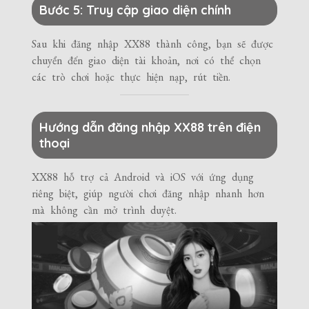
Bước 5: Truy cập giao diện chính
Sau khi đăng nhập XX88 thành công, bạn sẽ được
chuyển đến giao diện tài khoản, nơi có thể chọn
các trò chơi hoặc thực hiện nạp, rút tiền.
Hướng dẫn đăng nhập XX88 trên điện
thoại
XX88 hỗ trợ cả Android và iOS với ứng dụng
riêng biệt, giúp người chơi đăng nhập nhanh hơn
mà không cần mở trình duyệt.