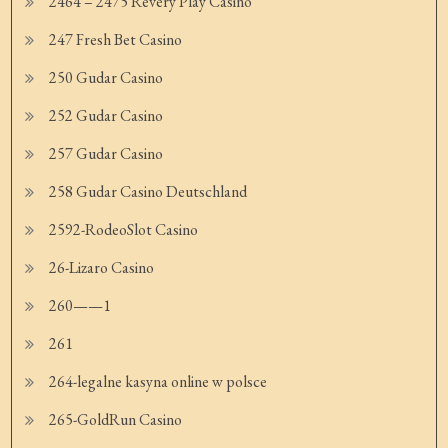
2464 – 2475 Revery Play Casino
247 Fresh Bet Casino
250 Gudar Casino
252 Gudar Casino
257 Gudar Casino
258 Gudar Casino Deutschland
2592-RodeoSlot Casino
26-Lizaro Casino
260——1
261
264-legalne kasyna online w polsce
265-GoldRun Casino