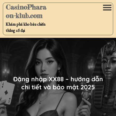
Skip
CasinoPhara
to
on-klub.com
content
Khám phá kho báu chiến
thắng cổ đại
Đăng nhập XX88 – hướng dẫn
chi tiết và bảo mật 2025