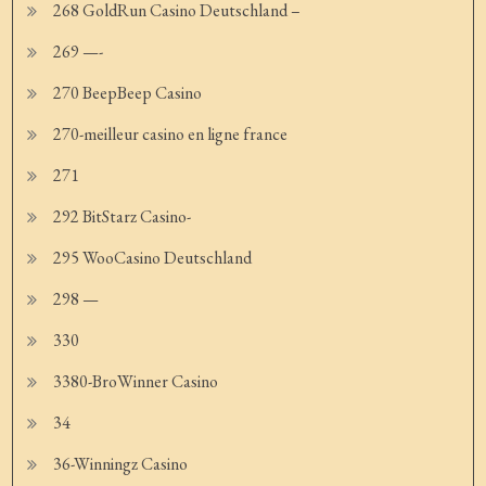
268 GoldRun Casino Deutschland –
269 —-
270 BeepBeep Casino
270-meilleur casino en ligne france
271
292 BitStarz Casino-
295 WooCasino Deutschland
298 —
330
3380-BroWinner Casino
34
36-Winningz Casino