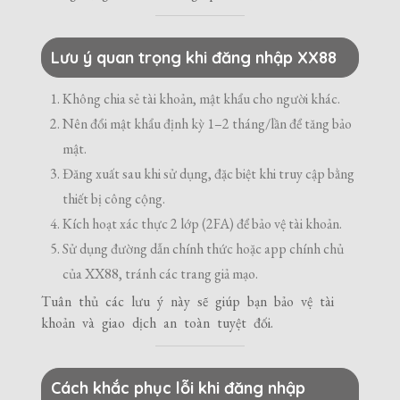
Lưu ý quan trọng khi đăng nhập XX88
Không chia sẻ tài khoản, mật khẩu cho người khác.
Nên đổi mật khẩu định kỳ 1–2 tháng/lần để tăng bảo
mật.
Đăng xuất sau khi sử dụng, đặc biệt khi truy cập bằng
thiết bị công cộng.
Kích hoạt xác thực 2 lớp (2FA) để bảo vệ tài khoản.
Sử dụng đường dẫn chính thức hoặc app chính chủ
của XX88, tránh các trang giả mạo.
Tuân thủ các lưu ý này sẽ giúp bạn bảo vệ tài
khoản và giao dịch an toàn tuyệt đối.
Cách khắc phục lỗi khi đăng nhập