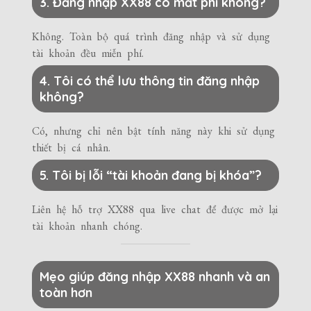
3. Đăng nhập XX88 có mất phí không?
Không. Toàn bộ quá trình đăng nhập và sử dụng
tài khoản đều miễn phí.
4. Tôi có thể lưu thông tin đăng nhập
không?
Có, nhưng chỉ nên bật tính năng này khi sử dụng
thiết bị cá nhân.
5. Tôi bị lỗi “tài khoản đang bị khóa”?
Liên hệ hỗ trợ XX88 qua live chat để được mở lại
tài khoản nhanh chóng.
Mẹo giúp đăng nhập XX88 nhanh và an
toàn hơn