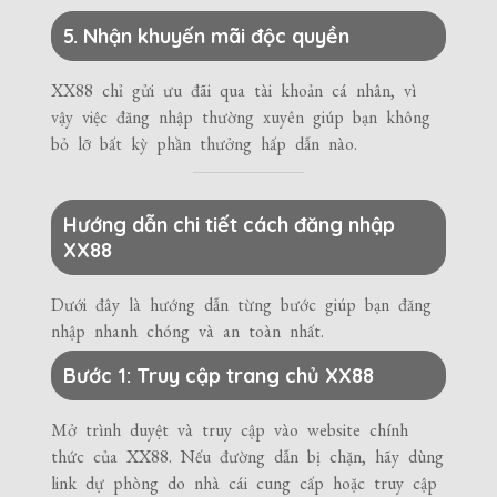
5. Nhận khuyến mãi độc quyền
XX88 chỉ gửi ưu đãi qua tài khoản cá nhân, vì
vậy việc đăng nhập thường xuyên giúp bạn không
bỏ lỡ bất kỳ phần thưởng hấp dẫn nào.
Hướng dẫn chi tiết cách đăng nhập
XX88
Dưới đây là hướng dẫn từng bước giúp bạn đăng
nhập nhanh chóng và an toàn nhất.
Bước 1: Truy cập trang chủ XX88
Mở trình duyệt và truy cập vào website chính
thức của XX88. Nếu đường dẫn bị chặn, hãy dùng
link dự phòng do nhà cái cung cấp hoặc truy cập