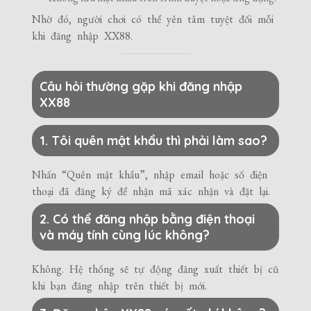
Nhờ đó, người chơi có thể yên tâm tuyệt đối mỗi
khi đăng nhập XX88.
Câu hỏi thường gặp khi đăng nhập
XX88
1. Tôi quên mật khẩu thì phải làm sao?
Nhấn “Quên mật khẩu”, nhập email hoặc số điện
thoại đã đăng ký để nhận mã xác nhận và đặt lại.
2. Có thể đăng nhập bằng điện thoại
và máy tính cùng lúc không?
Không. Hệ thống sẽ tự động đăng xuất thiết bị cũ
khi bạn đăng nhập trên thiết bị mới.