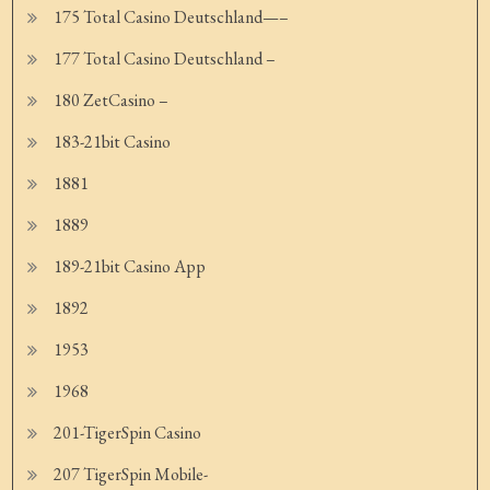
175 Total Casino Deutschland—–
177 Total Casino Deutschland –
180 ZetCasino –
183-21bit Casino
1881
1889
189-21bit Casino App
1892
1953
1968
201-TigerSpin Casino
207 TigerSpin Mobile-