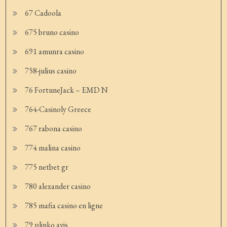
67 Cadoola
675 bruno casino
691 amunra casino
758-julius casino
76 FortuneJack – EMD N
764-Casinoly Greece
767 rabona casino
774 malina casino
775 netbet gr
780 alexander casino
785 mafia casino en ligne
79 plinko avis