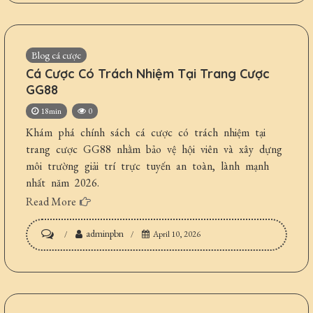
game
NOHU:
Cá
Blog cá cược
cược
Cá Cược Có Trách Nhiệm Tại Trang Cược
Thai
GG88
League
18min
0
đẳng
Khám phá chính sách cá cược có trách nhiệm tại
cấp
trang cược GG88 nhằm bảo vệ hội viên và xây dựng
Châu
môi trường giải trí trực tuyến an toàn, lành mạnh
Á
nhất năm 2026.
Read More
on
adminpbn
April 10, 2026
Cá
Cược
Có
Trách