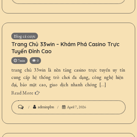
Trang
cược
CM88:
Sảnh
Blog cá cược
cược
Trang Chủ 33win – Khám Phá Casino Trực
Swiss
Tuyến Đỉnh Cao
Super
7min
0
League
trang chủ 33win là nền tảng casino trực tuyến uy tín
cung cấp hệ thống trò chơi đa dạng, công nghệ hiện
đại, bảo mật cao, giao dịch nhanh chóng […]
Read More
on
adminpbn
April 7, 2026
trang
chủ
33win