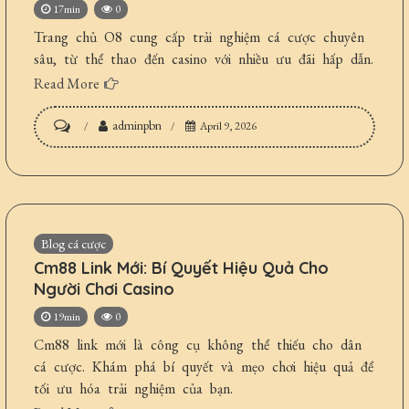
17min
0
Trang chủ O8 cung cấp trải nghiệm cá cược chuyên
sâu, từ thể thao đến casino với nhiều ưu đãi hấp dẫn.
Read More
on
adminpbn
April 9, 2026
Trang
chủ
O8:
Đánh
Blog cá cược
giá
Cm88 Link Mới: Bí Quyết Hiệu Quả Cho
chi
Người Chơi Casino
tiết
19min
0
và
Cm88 link mới là công cụ không thể thiếu cho dân
bí
cá cược. Khám phá bí quyết và mẹo chơi hiệu quả để
quyết
tối ưu hóa trải nghiệm của bạn.
chơi