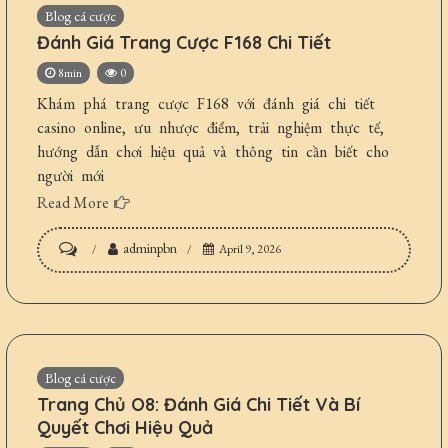
Blog cá cược
Nhiệm
Đánh Giá Trang Cược F168 Chi Tiết
Tại
8min
0
Trang
Khám phá trang cược F168 với đánh giá chi tiết
Cược
casino online, ưu nhược điểm, trải nghiệm thực tế,
GG88
hướng dẫn chơi hiệu quả và thông tin cần biết cho
người mới
Read More
on
adminpbn
April 9, 2026
Đánh
giá
trang
cược
Blog cá cược
F168
Trang Chủ O8: Đánh Giá Chi Tiết Và Bí
chi
Quyết Chơi Hiệu Quả
tiết