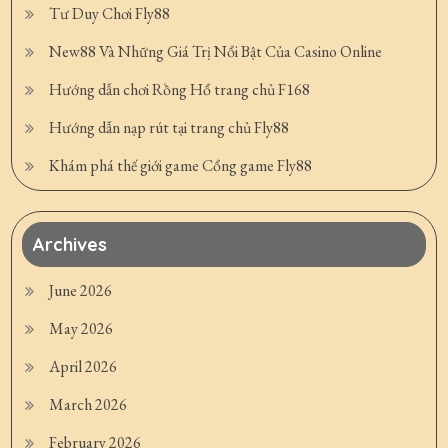
Tư Duy Chơi Fly88
New88 Và Những Giá Trị Nổi Bật Của Casino Online
Hướng dẫn chơi Rồng Hổ trang chủ F168
Hướng dẫn nạp rút tại trang chủ Fly88
Khám phá thế giới game Cổng game Fly88
Archives
June 2026
May 2026
April 2026
March 2026
February 2026