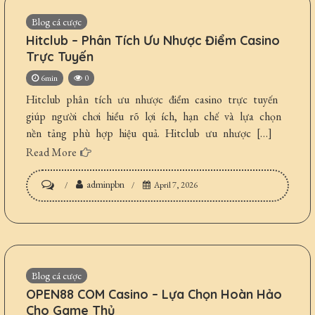
–
Blog cá cược
Khám
Hitclub – Phân Tích Ưu Nhược Điểm Casino
Phá
Trực Tuyến
Casino
6min
0
Trực
Hitclub phân tích ưu nhược điểm casino trực tuyến
Tuyến
giúp người chơi hiểu rõ lợi ích, hạn chế và lựa chọn
Đỉnh
nền tảng phù hợp hiệu quả. Hitclub ưu nhược […]
Cao
Read More
on
adminpbn
April 7, 2026
Hitclub
–
Phân
tích
Blog cá cược
ưu
OPEN88 COM Casino – Lựa Chọn Hoàn Hảo
nhược
Cho Game Thủ