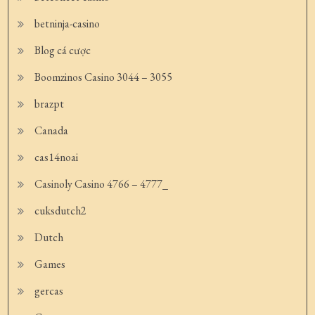
betninja-casino
Blog cá cược
Boomzinos Casino 3044 – 3055
brazpt
Canada
cas14noai
Casinoly Casino 4766 – 4777_
cuksdutch2
Dutch
Games
gercas