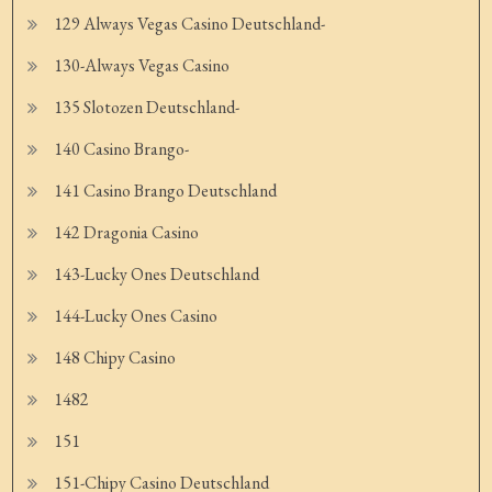
129 Always Vegas Casino Deutschland-
130-Always Vegas Casino
135 Slotozen Deutschland-
140 Casino Brango-
141 Casino Brango Deutschland
142 Dragonia Casino
143-Lucky Ones Deutschland
144-Lucky Ones Casino
148 Chipy Casino
1482
151
151-Chipy Casino Deutschland