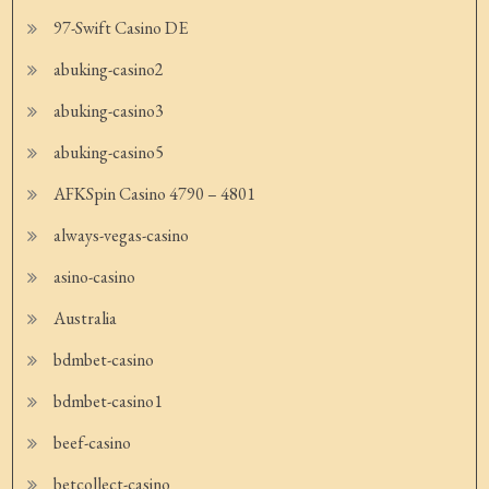
97-Swift Casino DE
abuking-casino2
abuking-casino3
abuking-casino5
AFKSpin Casino 4790 – 4801
always-vegas-casino
asino-casino
Australia
bdmbet-casino
bdmbet-casino1
beef-casino
betcollect-casino