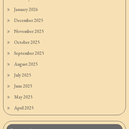
January 2026
December 2025
November 2025
October 2025
September 2025
August 2025
July 2025
June 2025
May 2025
April 2025