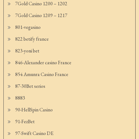
7Gold Casino 1200 – 1202
7Gold Casino 1209 – 1217
801-vegasino
822 betify france
823-yoni bet
846-Alexander casino France
854 Amunra Casino France
87-30Bet serios
8883
90-HellSpin Casino
91-FezBet
97-Swift Casino DE