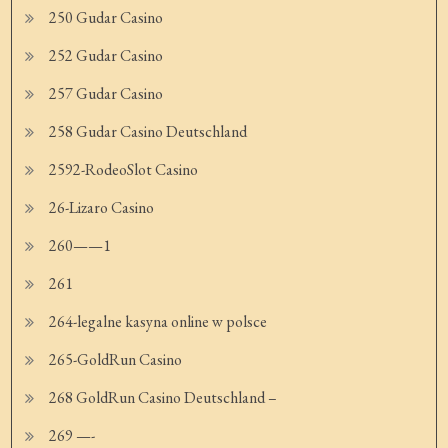
250 Gudar Casino
252 Gudar Casino
257 Gudar Casino
258 Gudar Casino Deutschland
2592-RodeoSlot Casino
26-Lizaro Casino
260——1
261
264-legalne kasyna online w polsce
265-GoldRun Casino
268 GoldRun Casino Deutschland –
269 —-