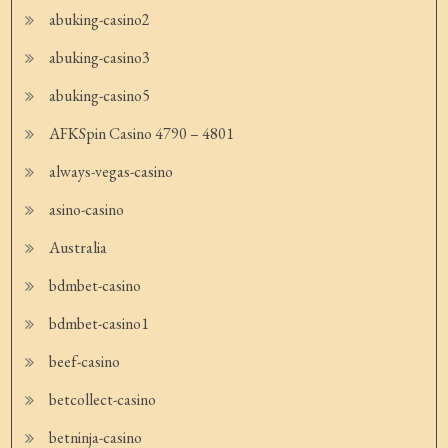
abuking-casino2
abuking-casino3
abuking-casino5
AFKSpin Casino 4790 – 4801
always-vegas-casino
asino-casino
Australia
bdmbet-casino
bdmbet-casino1
beef-casino
betcollect-casino
betninja-casino