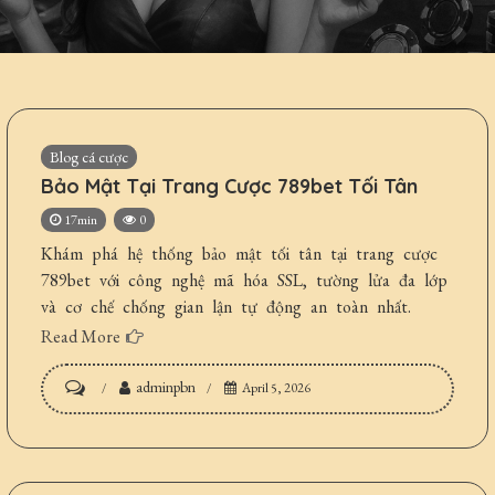
Blog cá cược
Bảo Mật Tại Trang Cược 789bet Tối Tân
17min
0
Khám phá hệ thống bảo mật tối tân tại trang cược
789bet với công nghệ mã hóa SSL, tường lửa đa lớp
và cơ chế chống gian lận tự động an toàn nhất.
Read More
on
adminpbn
April 5, 2026
Bảo
mật
tại