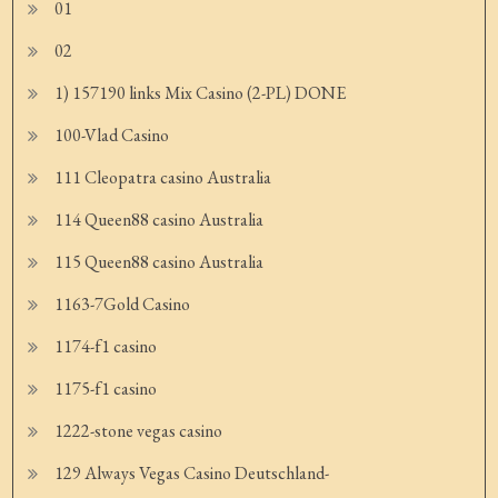
01
02
1) 157190 links Mix Casino (2-PL) DONE
100-Vlad Casino
111 Cleopatra casino Australia
114 Queen88 casino Australia
115 Queen88 casino Australia
1163-7Gold Casino
1174-f1 casino
1175-f1 casino
1222-stone vegas casino
129 Always Vegas Casino Deutschland-