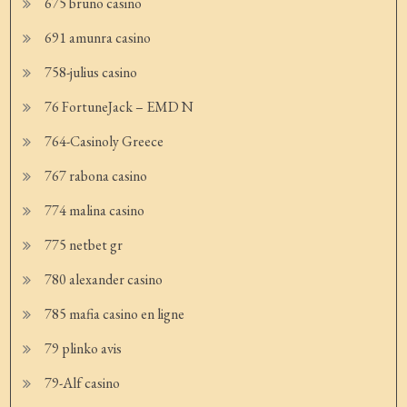
675 bruno casino
691 amunra casino
758-julius casino
76 FortuneJack – EMD N
764-Casinoly Greece
767 rabona casino
774 malina casino
775 netbet gr
780 alexander casino
785 mafia casino en ligne
79 plinko avis
79-Alf casino