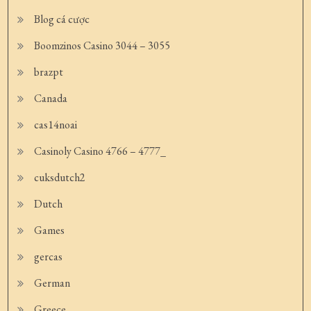
Blog cá cược
Boomzinos Casino 3044 – 3055
brazpt
Canada
cas14noai
Casinoly Casino 4766 – 4777_
cuksdutch2
Dutch
Games
gercas
German
Greece