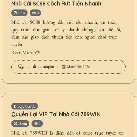
Nhà Cái SC88 Cách Rút Tiền Nhanh
Thời
7min
0
Gian
Nhà cái SC88 hướng dẫn rút tiền nhanh, an toàn,
Dài:
quy trình đơn giản, xử lý nhanh chóng, hạn chế lỗi,
Kinh
đảm bảo giao dịch thuận tiện cho người chơi trực
Nghiệm
tuyến
Hiệu
Read More
Quả
on
adminpbn
March 30, 2026
Nhà
cái
SC88
cách
Blog cá cược
rút
Quyền Lợi VIP Tại Nhà Cái 789WIN
tiền
18min
0
nhanh
Nhà cái 789WIN là điểm đến cá cược trực tuyến uy