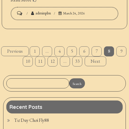
on
adminpbn
March 24, 2026
Mẹo
Chơi
Rồng
Hổ
Posts
Previous
1
…
4
5
6
7
8
9
Tại
10
11
12
…
33
Next
Nhà
pagination
cái
Hitclub
Search
Recent Posts
Tư Duy Chơi Fly88