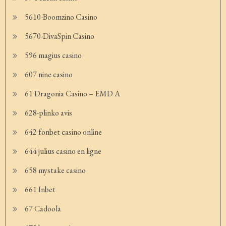
5610-Boomzino Casino
5670-DivaSpin Casino
596 magius casino
607 nine casino
61 Dragonia Casino – EMD A
628-plinko avis
642 fonbet casino online
644 julius casino en ligne
658 mystake casino
661 Inbet
67 Cadoola