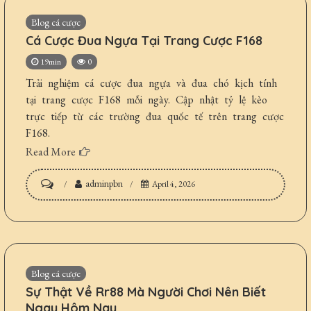
trang
Blog cá cược
cược
Cá Cược Đua Ngựa Tại Trang Cược F168
789bet
19min
0
tối
Trải nghiệm cá cược đua ngựa và đua chó kịch tính
tân
tại trang cược F168 mỗi ngày. Cập nhật tỷ lệ kèo
trực tiếp từ các trường đua quốc tế trên trang cược
F168.
Read More
on
adminpbn
April 4, 2026
Cá
Cược
Đua
Ngựa
Blog cá cược
Tại
Sự Thật Về Rr88 Mà Người Chơi Nên Biết
Trang
Ngay Hôm Nay