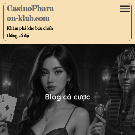
Skip
CasinoPhara
to
on-klub.com
content
Khám phá kho báu chiến
thắng cổ đại
Blog cá cược