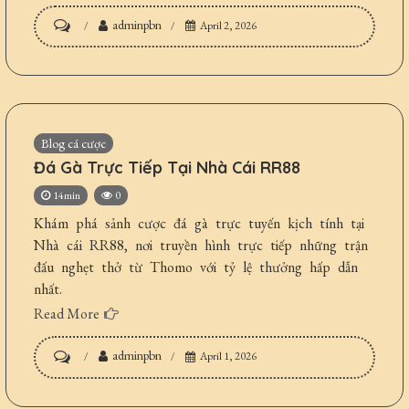
on
adminpbn
April 2, 2026
link
79king
Có
Thực
Blog cá cược
Sự
Đá Gà Trực Tiếp Tại Nhà Cái RR88
Đáng
14min
0
Thử?
Khám phá sảnh cược đá gà trực tuyến kịch tính tại
Giải
Nhà cái RR88, nơi truyền hình trực tiếp những trận
Mã
đấu nghẹt thở từ Thomo với tỷ lệ thưởng hấp dẫn
Độc
nhất.
Quyền
Read More
on
adminpbn
April 1, 2026
Đá
Gà