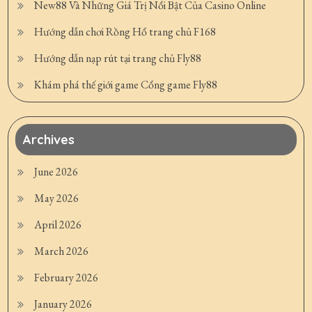
New88 Và Những Giá Trị Nổi Bật Của Casino Online
Hướng dẫn chơi Rồng Hổ trang chủ F168
Hướng dẫn nạp rút tại trang chủ Fly88
Khám phá thế giới game Cổng game Fly88
Archives
June 2026
May 2026
April 2026
March 2026
February 2026
January 2026