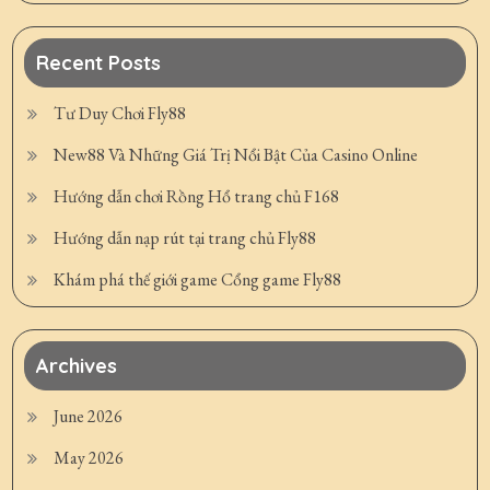
Recent Posts
Tư Duy Chơi Fly88
New88 Và Những Giá Trị Nổi Bật Của Casino Online
Hướng dẫn chơi Rồng Hổ trang chủ F168
Hướng dẫn nạp rút tại trang chủ Fly88
Khám phá thế giới game Cổng game Fly88
Archives
June 2026
May 2026