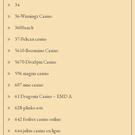
34
36-Winningz Casino
3600anch
37-Pelican casino
5610-Boomzino Casino
5670-DivaSpin Casino
596 magius casino
607 nine casino
61 Dragonia Casino – EMD A
628-plinko avis
642 fonbet casino online
644 julius casino en ligne