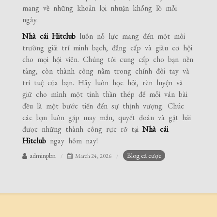
mang về những khoản lợi nhuận khổng lồ mỗi
ngày.
Nhà cái Hitclub
luôn nỗ lực mang đến một môi
trường giải trí minh bạch, đẳng cấp và giàu cơ hội
cho mọi hội viên. Chúng tôi cung cấp cho bạn nền
tảng, còn thành công nằm trong chính đôi tay và
trí tuệ của bạn. Hãy luôn học hỏi, rèn luyện và
giữ cho mình một tinh thần thép để mỗi ván bài
đều là một bước tiến đến sự thịnh vượng. Chúc
các bạn luôn gặp may mắn, quyết đoán và gặt hái
được những thành công rực rỡ tại
Nhà cái
Hitclub
ngay hôm nay!
adminpbn
Blog cá cược
March 24, 2026