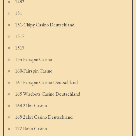
1482
151
151-Chipy Casino Deutschland
1517
1519
154 Fairspin Casino
160-Fairspin Casino
161 Fairspin Casino Deutschland
165 Wizebets Casino Deutschland
168 21bit Casino
169 21bit Casino Deutschland
172 Boho Casino