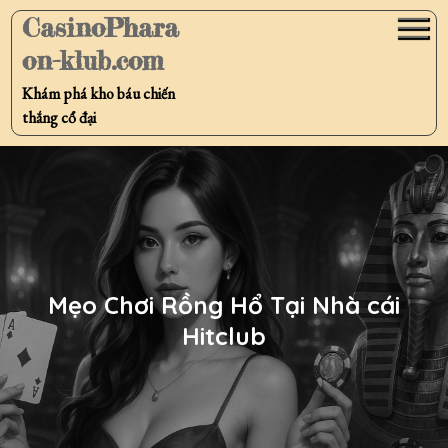
Skip
CasinoPhara
to
on-klub.com
content
Khám phá kho báu chiến
thắng cổ đại
Mẹo Chơi Rồng Hổ Tại Nhà cái
Hitclub