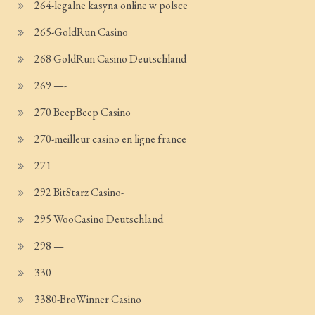
264-legalne kasyna online w polsce
265-GoldRun Casino
268 GoldRun Casino Deutschland –
269 —-
270 BeepBeep Casino
270-meilleur casino en ligne france
271
292 BitStarz Casino-
295 WooCasino Deutschland
298 —
330
3380-BroWinner Casino