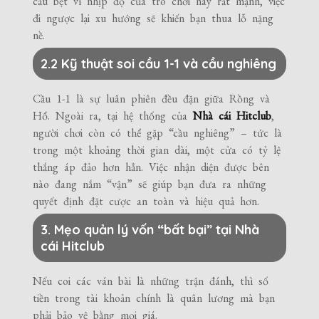
cầu bệt vì nhịp độ của trò chơi này rất mạnh, việc
đi ngược lại xu hướng sẽ khiến bạn thua lỗ nặng
nề.
2.2 Kỹ thuật soi cầu 1-1 và cầu nghiêng
Cầu 1-1 là sự luân phiên đều đặn giữa Rồng và
Hổ. Ngoài ra, tại hệ thống của
Nhà cái Hitclub
,
người chơi còn có thể gặp “cầu nghiêng” – tức là
trong một khoảng thời gian dài, một cửa có tỷ lệ
thắng áp đảo hơn hẳn. Việc nhận diện được bên
nào đang nắm “vận” sẽ giúp bạn đưa ra những
quyết định đặt cược an toàn và hiệu quả hơn.
3. Mẹo quản lý vốn “bất bại” tại Nhà
cái Hitclub
Nếu coi các ván bài là những trận đánh, thì số
tiền trong tài khoản chính là quân lương mà bạn
phải bảo vệ bằng mọi giá.