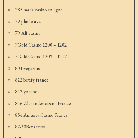
785 mafia casino en ligne
79 plinko avis
79-Alf casino
7Gold Casino 1200 – 1202
7Gold Casino 1209 – 1217
801-vegasino
822 betify france
823-yoni bet
846-Alexander casino France
854 Amunra Casino France
87-30Bet serios