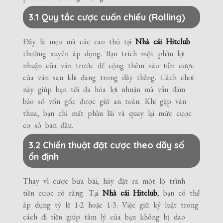
3.1 Quy tắc cược cuốn chiếu (Rolling)
Đây là mẹo mà các cao thủ tại
Nhà cái Hitclub
thường xuyên áp dụng. Bạn trích một phần lợi
nhuận của ván trước để cộng thêm vào tiền cược
của ván sau khi đang trong dây thắng. Cách chơi
này giúp bạn tối đa hóa lợi nhuận mà vẫn đảm
bảo số vốn gốc được giữ an toàn. Khi gặp ván
thua, bạn chỉ mất phần lãi và quay lại mức cược
cơ sở ban đầu.
3.2 Chiến thuật đặt cược theo dãy số
ổn định
Thay vì cược bừa bãi, hãy đặt ra một lộ trình
tiền cược rõ ràng. Tại
Nhà cái Hitclub
, bạn có thể
áp dụng tỷ lệ 1-2 hoặc 1-3. Việc giữ kỷ luật trong
cách đi tiền giúp tâm lý của bạn không bị dao