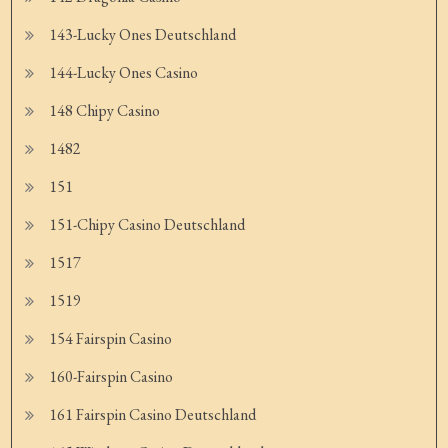
143-Lucky Ones Deutschland
144-Lucky Ones Casino
148 Chipy Casino
1482
151
151-Chipy Casino Deutschland
1517
1519
154 Fairspin Casino
160-Fairspin Casino
161 Fairspin Casino Deutschland