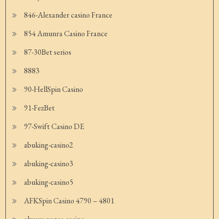
846-Alexander casino France
854 Amunra Casino France
87-30Bet serios
8883
90-HellSpin Casino
91-FezBet
97-Swift Casino DE
abuking-casino2
abuking-casino3
abuking-casino5
AFKSpin Casino 4790 – 4801