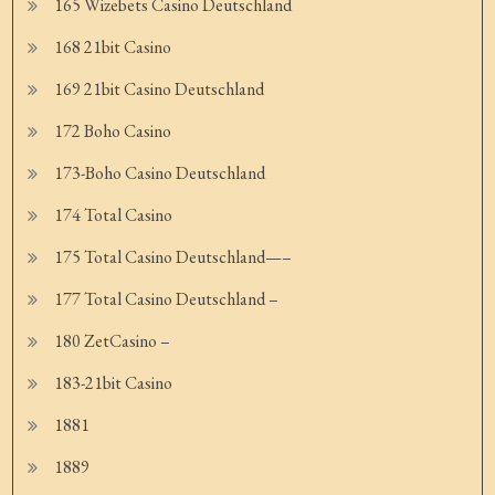
165 Wizebets Casino Deutschland
168 21bit Casino
169 21bit Casino Deutschland
172 Boho Casino
173-Boho Casino Deutschland
174 Total Casino
175 Total Casino Deutschland—–
177 Total Casino Deutschland –
180 ZetCasino –
183-21bit Casino
1881
1889