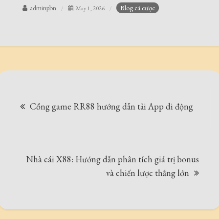
adminpbn
Blog cá cược
May 1, 2026
Post
Cổng game RR88 hướng dẫn tải App di động
navigation
Nhà cái X88: Hướng dẫn phân tích giá trị bonus
và chiến lược thắng lớn