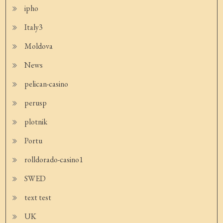
ipho
Italy3
Moldova
News
pelican-casino
perusp
plotnik
Portu
rolldorado-casino1
SWED
text test
UK