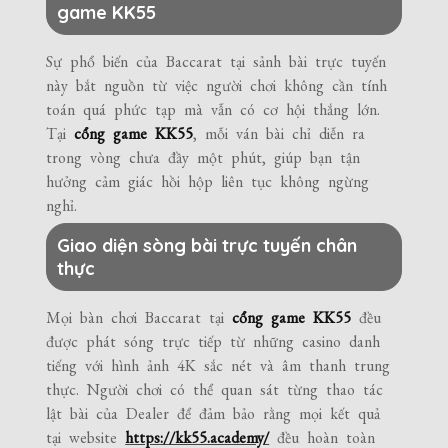
game KK55
Sự phổ biến của Baccarat tại sảnh bài trực tuyến
này bắt nguồn từ việc người chơi không cần tính
toán quá phức tạp mà vẫn có cơ hội thắng lớn.
Tại
cổng game KK55
, mỗi ván bài chỉ diễn ra
trong vòng chưa đầy một phút, giúp bạn tận
hưởng cảm giác hồi hộp liên tục không ngừng
nghỉ.
Giao diện sòng bài trực tuyến chân
thực
Mọi bàn chơi Baccarat tại
cổng game KK55
đều
được phát sóng trực tiếp từ những casino danh
tiếng với hình ảnh 4K sắc nét và âm thanh trung
thực. Người chơi có thể quan sát từng thao tác
lật bài của Dealer để đảm bảo rằng mọi kết quả
tại website
https://kk55.academy/
đều hoàn toàn