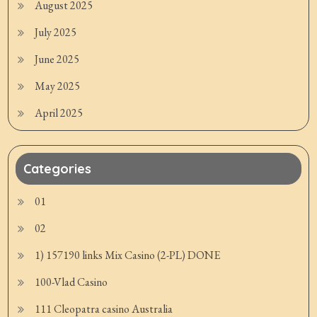
August 2025
July 2025
June 2025
May 2025
April 2025
Categories
01
02
1) 157190 links Mix Casino (2-PL) DONE
100-Vlad Casino
111 Cleopatra casino Australia