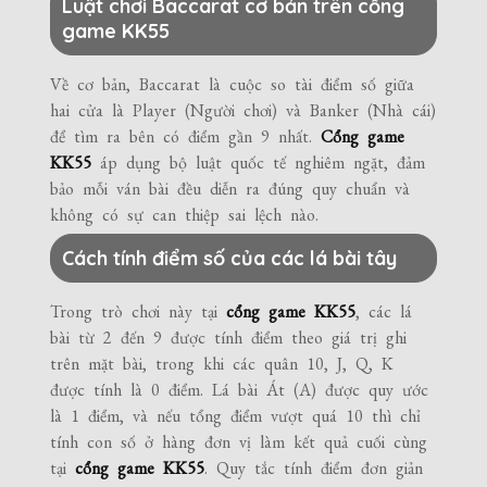
Luật chơi Baccarat cơ bản trên cổng
game KK55
Về cơ bản, Baccarat là cuộc so tài điểm số giữa
hai cửa là Player (Người chơi) và Banker (Nhà cái)
để tìm ra bên có điểm gần 9 nhất.
Cổng game
KK55
áp dụng bộ luật quốc tế nghiêm ngặt, đảm
bảo mỗi ván bài đều diễn ra đúng quy chuẩn và
không có sự can thiệp sai lệch nào.
Cách tính điểm số của các lá bài tây
Trong trò chơi này tại
cổng game KK55
, các lá
bài từ 2 đến 9 được tính điểm theo giá trị ghi
trên mặt bài, trong khi các quân 10, J, Q, K
được tính là 0 điểm. Lá bài Át (A) được quy ước
là 1 điểm, và nếu tổng điểm vượt quá 10 thì chỉ
tính con số ở hàng đơn vị làm kết quả cuối cùng
tại
cổng game KK55
. Quy tắc tính điểm đơn giản