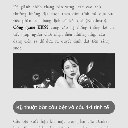
Để giành chiến thắng bền vững, các cao thủ
thường không đặt cược theo cảm tính mà dựa vào
việc phân tích bảng lịch sử kết quả (Roadmap).
Cổng game KK55
cung cấp hệ thống thống kê chi
tiết giúp người chơi nhận diện những nhịp cầu
đang diễn ra để đưa ra quyết định đặt tiền sáng
suốt.
Kỹ thuật bắt cầu bệt và cầu 1-1 tinh tế
Cầu bệt xuất hiện khi một trong hai cửa Banker