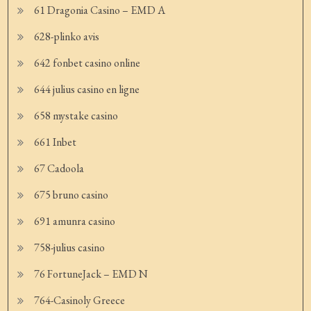
61 Dragonia Casino – EMD A
628-plinko avis
642 fonbet casino online
644 julius casino en ligne
658 mystake casino
661 Inbet
67 Cadoola
675 bruno casino
691 amunra casino
758-julius casino
76 FortuneJack – EMD N
764-Casinoly Greece