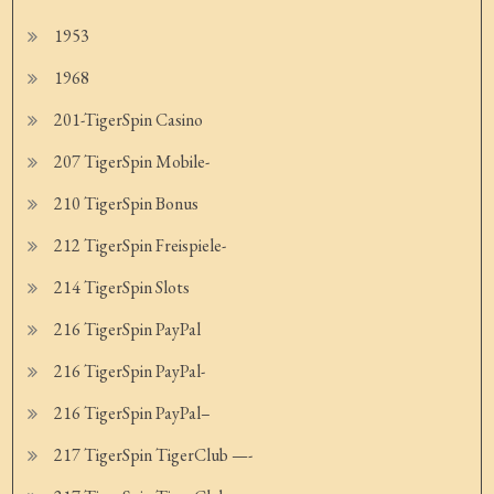
1953
1968
201-TigerSpin Casino
207 TigerSpin Mobile-
210 TigerSpin Bonus
212 TigerSpin Freispiele-
214 TigerSpin Slots
216 TigerSpin PayPal
216 TigerSpin PayPal-
216 TigerSpin PayPal–
217 TigerSpin TigerClub —-