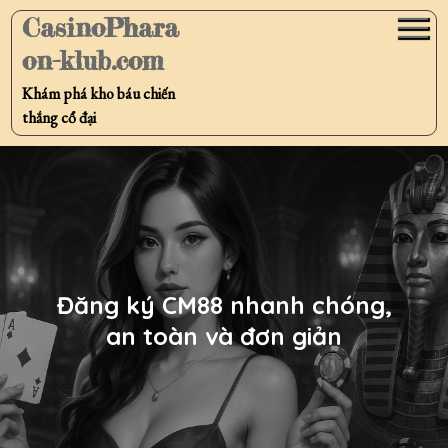
Skip
CasinoPhara
to
on-klub.com
content
Khám phá kho báu chiến
thắng cổ đại
Đăng ký CM88 nhanh chóng,
an toàn và đơn giản