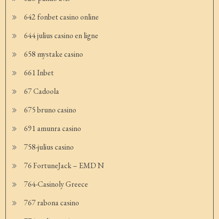
642 fonbet casino online
644 julius casino en ligne
658 mystake casino
661 Inbet
67 Cadoola
675 bruno casino
691 amunra casino
758-julius casino
76 FortuneJack – EMD N
764-Casinoly Greece
767 rabona casino