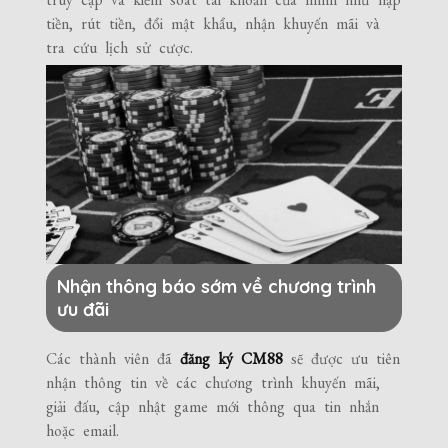
tiền, rút tiền, đổi mật khẩu, nhận khuyến mãi và
tra cứu lịch sử cược.
Nhận thông báo sớm về chương trình
ưu đãi
Các thành viên đã
đăng ký CM88
sẽ được ưu tiên
nhận thông tin về các chương trình khuyến mãi,
giải đấu, cập nhật game mới thông qua tin nhắn
hoặc email.