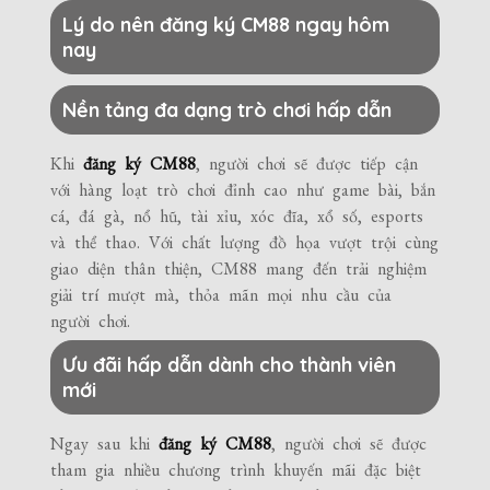
Lý do nên đăng ký CM88 ngay hôm
nay
Nền tảng đa dạng trò chơi hấp dẫn
Khi
đăng ký CM88
, người chơi sẽ được tiếp cận
với hàng loạt trò chơi đỉnh cao như game bài, bắn
cá, đá gà, nổ hũ, tài xỉu, xóc đĩa, xổ số, esports
và thể thao. Với chất lượng đồ họa vượt trội cùng
giao diện thân thiện, CM88 mang đến trải nghiệm
giải trí mượt mà, thỏa mãn mọi nhu cầu của
người chơi.
Ưu đãi hấp dẫn dành cho thành viên
mới
Ngay sau khi
đăng ký CM88
, người chơi sẽ được
tham gia nhiều chương trình khuyến mãi đặc biệt