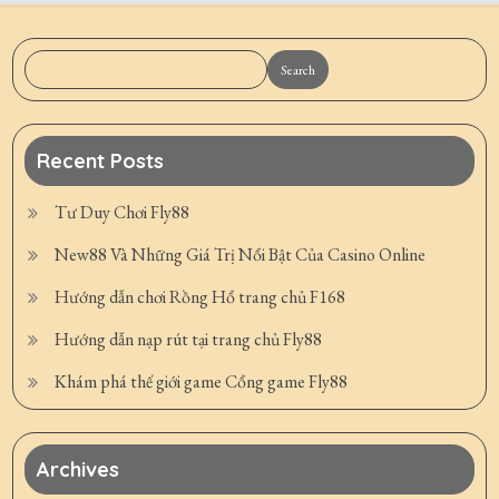
Search
Recent Posts
Tư Duy Chơi Fly88
New88 Và Những Giá Trị Nổi Bật Của Casino Online
Hướng dẫn chơi Rồng Hổ trang chủ F168
Hướng dẫn nạp rút tại trang chủ Fly88
Khám phá thế giới game Cổng game Fly88
Archives