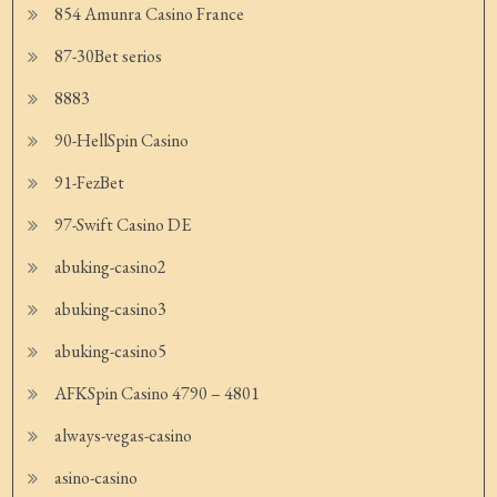
854 Amunra Casino France
87-30Bet serios
8883
90-HellSpin Casino
91-FezBet
97-Swift Casino DE
abuking-casino2
abuking-casino3
abuking-casino5
AFKSpin Casino 4790 – 4801
always-vegas-casino
asino-casino