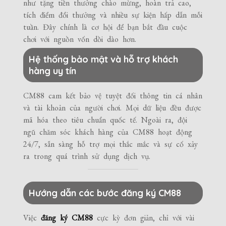
như tặng tiền thưởng chào mừng, hoàn trả cao,
tích điểm đổi thưởng và nhiều sự kiện hấp dẫn mỗi
tuần. Đây chính là cơ hội để bạn bắt đầu cuộc
chơi với nguồn vốn dồi dào hơn.
Hệ thống bảo mật và hỗ trợ khách
hàng uy tín
CM88 cam kết bảo vệ tuyệt đối thông tin cá nhân
và tài khoản của người chơi. Mọi dữ liệu đều được
mã hóa theo tiêu chuẩn quốc tế. Ngoài ra, đội
ngũ chăm sóc khách hàng của CM88 hoạt động
24/7, sẵn sàng hỗ trợ mọi thắc mắc và sự cố xảy
ra trong quá trình sử dụng dịch vụ.
Hướng dẫn các bước đăng ký CM88
Việc
đăng ký CM88
cực kỳ đơn giản, chỉ với vài