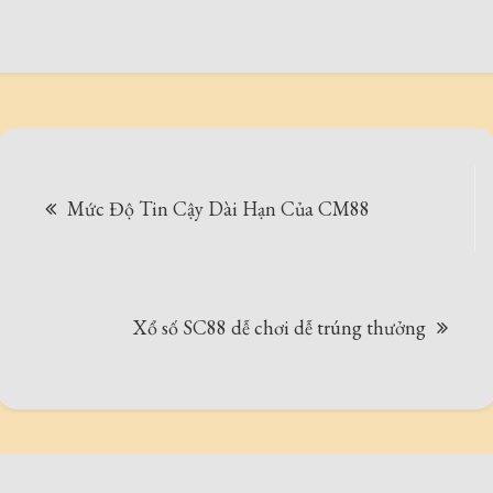
Post
Mức Độ Tin Cậy Dài Hạn Của CM88
navigation
Xổ số SC88 dễ chơi dễ trúng thưởng