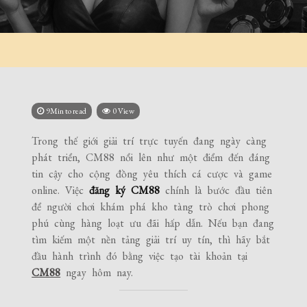
9Min to read
0 View
Trong thế giới giải trí trực tuyến đang ngày càng
phát triển, CM88 nổi lên như một điểm đến đáng
tin cậy cho cộng đồng yêu thích cá cược và game
online. Việc
đăng ký CM88
chính là bước đầu tiên
để người chơi khám phá kho tàng trò chơi phong
phú cùng hàng loạt ưu đãi hấp dẫn. Nếu bạn đang
tìm kiếm một nền tảng giải trí uy tín, thì hãy bắt
đầu hành trình đó bằng việc tạo tài khoản tại
CM88
ngay hôm nay.