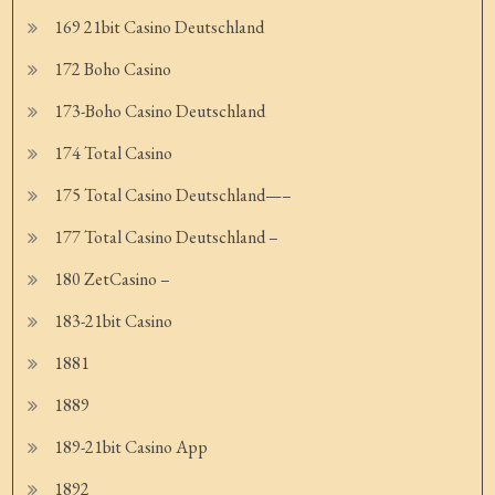
169 21bit Casino Deutschland
172 Boho Casino
173-Boho Casino Deutschland
174 Total Casino
175 Total Casino Deutschland—–
177 Total Casino Deutschland –
180 ZetCasino –
183-21bit Casino
1881
1889
189-21bit Casino App
1892