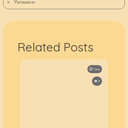
Vietnamcas
Related Posts
7min
0