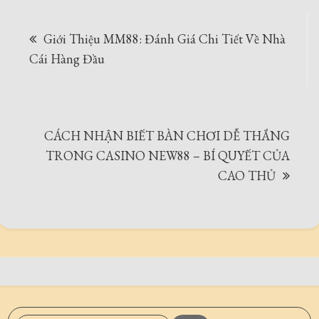
Post
Giới Thiệu MM88: Đánh Giá Chi Tiết Về Nhà
navigation
Cái Hàng Đầu
CÁCH NHẬN BIẾT BÀN CHƠI DỄ THẮNG
TRONG CASINO NEW88 – BÍ QUYẾT CỦA
CAO THỦ