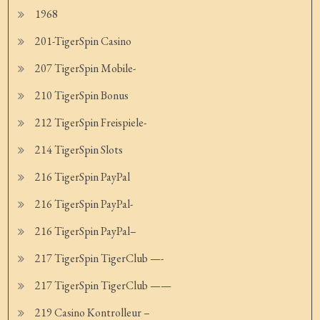
1968
201-TigerSpin Casino
207 TigerSpin Mobile-
210 TigerSpin Bonus
212 TigerSpin Freispiele-
214 TigerSpin Slots
216 TigerSpin PayPal
216 TigerSpin PayPal-
216 TigerSpin PayPal–
217 TigerSpin TigerClub —-
217 TigerSpin TigerClub ——
219 Casino Kontrolleur –