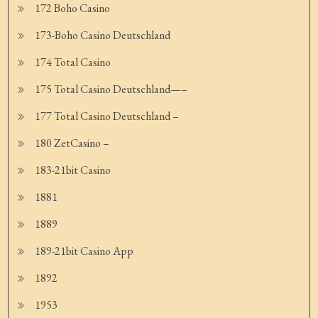
172 Boho Casino
173-Boho Casino Deutschland
174 Total Casino
175 Total Casino Deutschland—–
177 Total Casino Deutschland –
180 ZetCasino –
183-21bit Casino
1881
1889
189-21bit Casino App
1892
1953