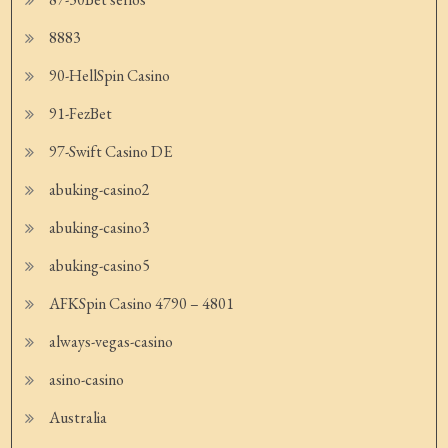
8883
90-HellSpin Casino
91-FezBet
97-Swift Casino DE
abuking-casino2
abuking-casino3
abuking-casino5
AFKSpin Casino 4790 – 4801
always-vegas-casino
asino-casino
Australia