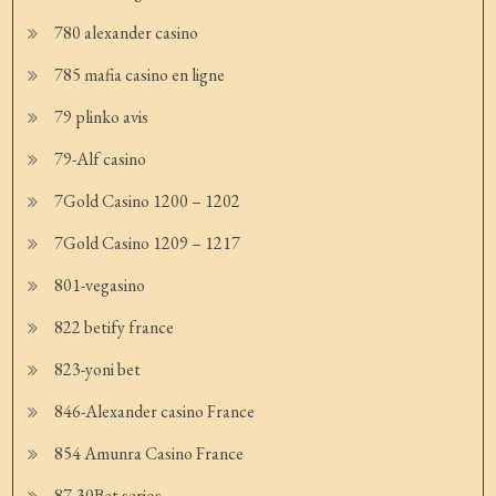
780 alexander casino
785 mafia casino en ligne
79 plinko avis
79-Alf casino
7Gold Casino 1200 – 1202
7Gold Casino 1209 – 1217
801-vegasino
822 betify france
823-yoni bet
846-Alexander casino France
854 Amunra Casino France
87-30Bet serios