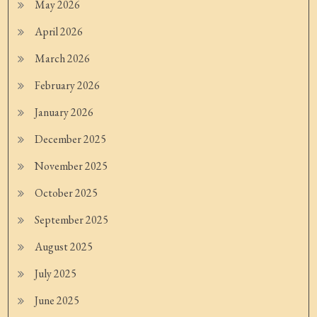
May 2026
April 2026
March 2026
February 2026
January 2026
December 2025
November 2025
October 2025
September 2025
August 2025
July 2025
June 2025