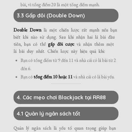
bài, vì tổng điểm 20 là một tổng điểm mạnh.
3.3 Gấp đôi (Double Down)
Double Down
là một chiến lược rất mạnh nếu bạn
biết khi nào sử dụng. Sau khi nhận hai lá bài đầu
tiên, bạn có thể
gấp đôi cược
và nhận thêm một
lá bài duy nhất. Chiến lược này hiệu quả khi:
Bạn có tổng điểm từ 9 đến 11 và nhà cái có lá bài từ 2
đến 6.
Bạn có
tổng điểm 10 hoặc 11
và nhà cái có lá bài yếu.
4. Các mẹo chơi Blackjack tại RR88
4.1 Quản lý ngân sách tốt
Quản lý ngân sách là yếu tố quan trọng giúp bạn