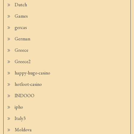
Dutch
Games
gercas
German
Greece
Greece2
happy-hugo-casino
hotloot-casino
INDOOO
ipho
Italy3
Moldova