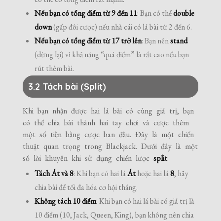
Nếu bạn có tổng điểm từ 9 đến 11
: Bạn có thể
double
down
(gấp đôi cược) nếu nhà cái có lá bài từ 2 đến 6.
Nếu bạn có tổng điểm từ 17 trở lên
: Bạn nên
stand
(dừng lại) vì khả năng “quá điểm” là rất cao nếu bạn
rút thêm bài.
3.2 Tách bài (Split)
Khi bạn nhận được hai lá bài có cùng giá trị, bạn
có thể chia bài thành hai tay chơi và cược thêm
một số tiền bằng cược ban đầu. Đây là một chiến
thuật quan trọng trong Blackjack. Dưới đây là một
số lời khuyên khi sử dụng chiến lược
split
:
Tách Át và 8
: Khi bạn có hai lá
Át
hoặc hai lá
8
, hãy
chia bài để tối đa hóa cơ hội thắng.
Không tách 10 điểm
: Khi bạn có hai lá bài có giá trị là
10 điểm (10, Jack, Queen, King), bạn không nên chia