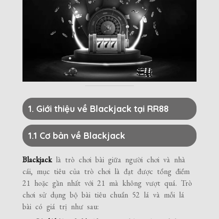
1. Giới thiệu về Blackjack tại RR88
1.1 Cơ bản về Blackjack
Blackjack
là trò chơi bài giữa người chơi và nhà
cái, mục tiêu của trò chơi là đạt được tổng điểm
21 hoặc gần nhất với 21 mà không vượt quá. Trò
chơi sử dụng bộ bài tiêu chuẩn 52 lá và mỗi lá
bài có giá trị như sau: