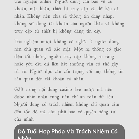
trải nghiệm online. Người dùng cần bảo vệ tài
khoản, mật khẩu, thiết bị truy cập và dữ liệu cá
nhân. Không nên chia sẻ thông tin đăng nhập,
không sử dụng tài khoản của người khác và không
truy cập từ thiết bị không đáng tin cậy.
Trải nghiệm mượt không có nghĩa là người dùng
nên chủ quan với bảo mật. Một hệ thống có giao
diện tốt nhưng nguồn truy cập không rõ ràng
hoặc yêu cầu dữ liệu bất thường vẫn có thể gây
rủi ro. Người đọc cần cẩn trọng với mọi thông tin
liên quan đến tài khoản cá nhân.
G28 trong nội dung casino live mượt mà nên
được nhìn nhận cùng tiêu chí an toàn dữ liệu.
Người dùng có trách nhiệm không chỉ quan tâm
đến tốc độ mà còn phải bảo vệ quyền riêng tư
của mình.
Độ Tuổi Hợp Pháp Và Trách Nhiệm Cá
Nhân