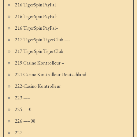
216 TigerSpin PayPal
216 TigerSpin PayPal-
216 TigerSpin PayPal–
217 TigerSpin TigerClub —-
217 TigerSpin TigerClub ——
219 Casino Kontrolleur –
221 Casino Kontrolleur Deutschland –
222-Casino Kontrolleur
223 —–
225 —-0
226 —–08
227 —-