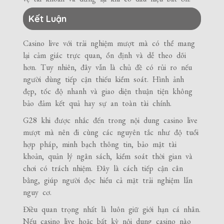
Kết Luận
Casino live với trải nghiệm mượt mà có thể mang
lại cảm giác trực quan, ổn định và dễ theo dõi
hơn. Tuy nhiên, đây vẫn là chủ đề có rủi ro nếu
người dùng tiếp cận thiếu kiểm soát. Hình ảnh
đẹp, tốc độ nhanh và giao diện thuận tiện không
bảo đảm kết quả hay sự an toàn tài chính.
G28 khi được nhắc đến trong nội dung casino live
mượt mà nên đi cùng các nguyên tắc như độ tuổi
hợp pháp, minh bạch thông tin, bảo mật tài
khoản, quản lý ngân sách, kiểm soát thời gian và
chơi có trách nhiệm. Đây là cách tiếp cận cân
bằng, giúp người đọc hiểu cả mặt trải nghiệm lẫn
nguy cơ.
Điều quan trọng nhất là luôn giữ giới hạn cá nhân.
Nếu casino live hoặc bất kỳ nội dung casino nào