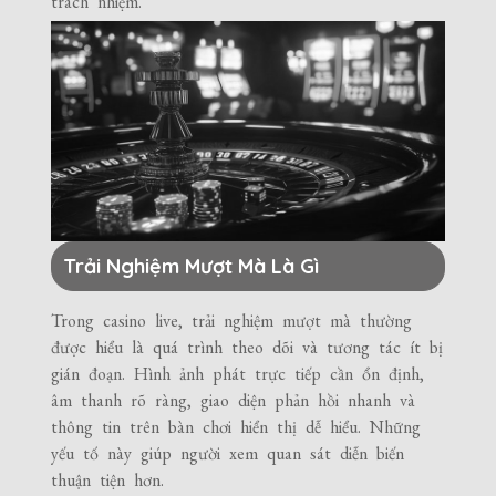
trách nhiệm.
Trải Nghiệm Mượt Mà Là Gì
Trong casino live, trải nghiệm mượt mà thường
được hiểu là quá trình theo dõi và tương tác ít bị
gián đoạn. Hình ảnh phát trực tiếp cần ổn định,
âm thanh rõ ràng, giao diện phản hồi nhanh và
thông tin trên bàn chơi hiển thị dễ hiểu. Những
yếu tố này giúp người xem quan sát diễn biến
thuận tiện hơn.