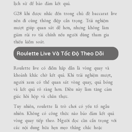
lịch sử để bảo đảm kết quả.
G28 khi được nhắc đến trong chủ đề baccarat live
nên đi cùng thông điệp cẩn trọng. Trải nghiệm
mượt giúp quan sát dễ hơn, nhưng không làm
giảm rủi ro tài chính nếu người dùng tham gia
thiếu kiểm soát.
Roulette Live Và Tốc Độ Theo Dõi
Roulette live có điểm hấp dẫn là vòng quay và
khoảnh khắc chờ kết quả. Khi trải nghiệm mượt,
người xem có thể quan sát vòng quay, quả bóng
và kết quả rõ ràng hơn. Điều này làm tăng cảm
giác hồi hộp và chân thực.
Tuy nhiên, roulette là trò chơi có yếu tố ngẫu
nhiên. Không có công thức nào bảo đảm kết quả
vòng quay tiếp theo. Người đọc cần cẩn trọng với
các nội dung hứa hẹn mẹo thắng chắc hoặc