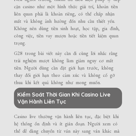
cận casino như một hình thức giải trí, khoản tiền
liên quan phải là khoản riêng, có thể chấp nhận
mất và không ảnh hưởng đến nhu cầu thiết yếu.
Không nên dùng tiền sinh hoạt, học tập, gia đình,
công việc, tiền vay mượn hoặc tiền tiết kiệm quan
trọng.
G28 trong bài viết này cần đi cùng lời nhắc rằng
trải nghiệm mượt không làm giảm nguy cơ mất
tiền. Người dùng cần đặt giới hạn trước, không
thay đổi giới hạn theo cảm xúc và không cố gỡ
thua khi kết quả không như mong muốn.
Kiểm Soát Thời Gian Khi Casino Live
Vận Hành Liên Tục
Casino live thường vận hành liên tục, đặc biệt khi
hệ thống ổn định và ít gián đoạn. Người xem có
thể dễ dàng chuyển từ ván này sang ván khác mà