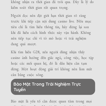
không nhận ra thời gian đã trôi qua. Đây là lý do
kiểm soát thời gian rất quan trọng.
Người đọc nên đặt giới hạn thời gian rõ ràng
trước khi tiếp cận nội dung casino live. Nếu mục
tiêu chỉ là tìm hiểu thông tin, hãy dừng lại sau
khi đã hiểu cách hình thức này vận hành. Không
nên tiếp tục chỉ vì tò mò hoặc vì trải nghiệm
đang quá mượt.
Khi tìm hiểu G28, nếu người dùng nhận thấy
casino ảnh hưởng đến giấc ngủ, công việc, học tập
hoặc các mối quan hệ, đó là dấu hiệu cần tạm
dừng. Một hoạt động giải trí không nên làm mất
cân bằng cuộc sống.
Bảo Mật Trong Trải Nghiệm Trực
Tuyến
Bảo mật là yếu tố cần được quan tâm trong mọi