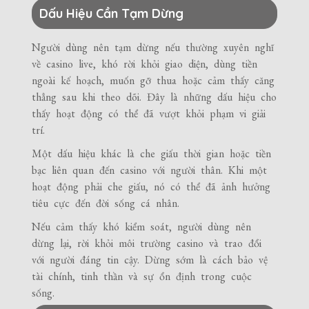
Dấu Hiệu Cần Tạm Dừng
Người dùng nên tạm dừng nếu thường xuyên nghĩ
về casino live, khó rời khỏi giao diện, dùng tiền
ngoài kế hoạch, muốn gỡ thua hoặc cảm thấy căng
thẳng sau khi theo dõi. Đây là những dấu hiệu cho
thấy hoạt động có thể đã vượt khỏi phạm vi giải
trí.
Một dấu hiệu khác là che giấu thời gian hoặc tiền
bạc liên quan đến casino với người thân. Khi một
hoạt động phải che giấu, nó có thể đã ảnh hưởng
tiêu cực đến đời sống cá nhân.
Nếu cảm thấy khó kiểm soát, người dùng nên
dừng lại, rời khỏi môi trường casino và trao đổi
với người đáng tin cậy. Dừng sớm là cách bảo vệ
tài chính, tinh thần và sự ổn định trong cuộc
sống.