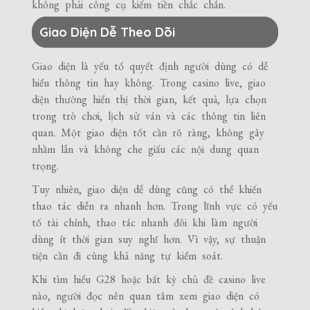
không phải công cụ kiếm tiền chắc chắn.
Giao Diện Dễ Theo Dõi
Giao diện là yếu tố quyết định người dùng có dễ
hiểu thông tin hay không. Trong casino live, giao
diện thường hiển thị thời gian, kết quả, lựa chọn
trong trò chơi, lịch sử ván và các thông tin liên
quan. Một giao diện tốt cần rõ ràng, không gây
nhầm lẫn và không che giấu các nội dung quan
trọng.
Tuy nhiên, giao diện dễ dùng cũng có thể khiến
thao tác diễn ra nhanh hơn. Trong lĩnh vực có yếu
tố tài chính, thao tác nhanh đôi khi làm người
dùng ít thời gian suy nghĩ hơn. Vì vậy, sự thuận
tiện cần đi cùng khả năng tự kiểm soát.
Khi tìm hiểu G28 hoặc bất kỳ chủ đề casino live
nào, người đọc nên quan tâm xem giao diện có