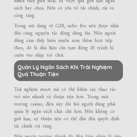
nhiêu thời gian hoặc đã vượt qua giới hạn ngân
sách hay chưa. Nếu có yếu tố tài chính, rủi ro
càng tăng.
Trong nội dung về G28, sicbo live nên được nhắc
đến cùng nguyên tắc dừng đúng lúc. Nếu người
dùng cảm thấy luôn muốn xem thêm lượt tiếp
theo, đó là dấu hiệu cần tạm dừng để tránh bị
cuốn vào nhịp trò chơi.
Quản Lý Ngân Sách Khi Trải Nghiệm
Quá Thuận Tiện
Trải nghiệm mượt mà có thể khiến các thao tác
trở nên nhanh và thuận tiện hơn. Trong môi
trường casino, điều này đòi hỏi người dùng phải
quản lý ngân sách chặt chẽ hơn. Nếu không có
giới hạn, sự thuận tiện có thể dẫn đến quyết định
tài chính vội vàng.
Nếu người trưởng thành đủ điều kiện pháp lý tiếp