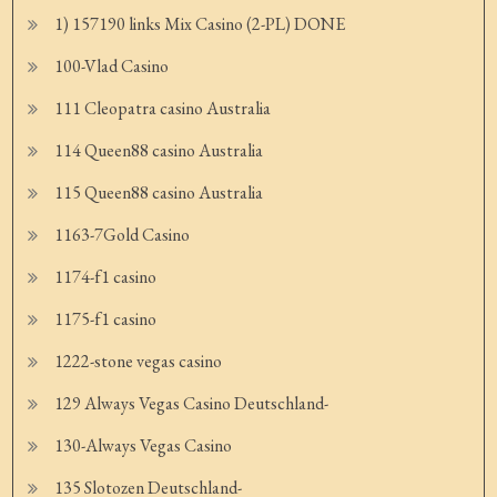
1) 157190 links Mix Casino (2-PL) DONE
100-Vlad Casino
111 Cleopatra casino Australia
114 Queen88 casino Australia
115 Queen88 casino Australia
1163-7Gold Casino
1174-f1 casino
1175-f1 casino
1222-stone vegas casino
129 Always Vegas Casino Deutschland-
130-Always Vegas Casino
135 Slotozen Deutschland-