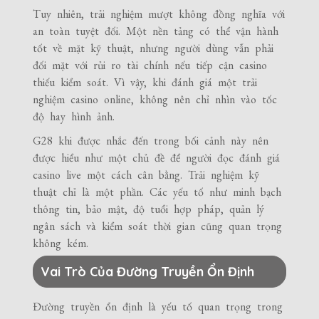
Tuy nhiên, trải nghiệm mượt không đồng nghĩa với
an toàn tuyệt đối. Một nền tảng có thể vận hành
tốt về mặt kỹ thuật, nhưng người dùng vẫn phải
đối mặt với rủi ro tài chính nếu tiếp cận casino
thiếu kiểm soát. Vì vậy, khi đánh giá một trải
nghiệm casino online, không nên chỉ nhìn vào tốc
độ hay hình ảnh.
G28 khi được nhắc đến trong bối cảnh này nên
được hiểu như một chủ đề để người đọc đánh giá
casino live một cách cân bằng. Trải nghiệm kỹ
thuật chỉ là một phần. Các yếu tố như minh bạch
thông tin, bảo mật, độ tuổi hợp pháp, quản lý
ngân sách và kiểm soát thời gian cũng quan trọng
không kém.
Vai Trò Của Đường Truyền Ổn Định
Đường truyền ổn định là yếu tố quan trọng trong