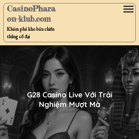
Skip
CasinoPhara
to
on-klub.com
content
Khám phá kho báu chiến
thắng cổ đại
G28 Casino Live Với Trải
Nghiệm Mượt Mà