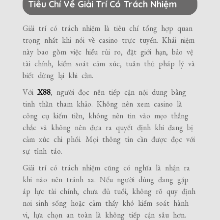
Tiêu Chí Về Giải Trí Có Trách Nhiệm
Giải trí có trách nhiệm là tiêu chí tổng hợp quan
trọng nhất khi nói về casino trực tuyến. Khái niệm
này bao gồm việc hiểu rủi ro, đặt giới hạn, bảo vệ
tài chính, kiểm soát cảm xúc, tuân thủ pháp lý và
biết dừng lại khi cần.
Với
X88
, người đọc nên tiếp cận nội dung bằng
tinh thần tham khảo. Không nên xem casino là
công cụ kiếm tiền, không nên tin vào mẹo thắng
chắc và không nên đưa ra quyết định khi đang bị
cảm xúc chi phối. Mọi thông tin cần được đọc với
sự tỉnh táo.
Giải trí có trách nhiệm cũng có nghĩa là nhận ra
khi nào nên tránh xa. Nếu người dùng đang gặp
áp lực tài chính, chưa đủ tuổi, không rõ quy định
nơi sinh sống hoặc cảm thấy khó kiểm soát hành
vi, lựa chọn an toàn là không tiếp cận sâu hơn.