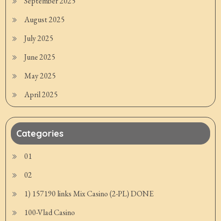
September 2025
August 2025
July 2025
June 2025
May 2025
April 2025
Categories
01
02
1) 157190 links Mix Casino (2-PL) DONE
100-Vlad Casino