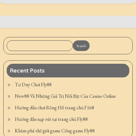
Search
Recent Posts
Tư Duy Chơi Fly88
New88 Và Những Giá Trị Nổi Bật Của Casino Online
Hướng dẫn chơi Rồng Hổ trang chủ F168
Hướng dẫn nạp rút tại trang chủ Fly88
Khám phá thế giới game Cổng game Fly88