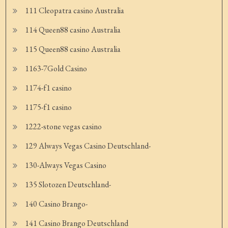
111 Cleopatra casino Australia
114 Queen88 casino Australia
115 Queen88 casino Australia
1163-7Gold Casino
1174-f1 casino
1175-f1 casino
1222-stone vegas casino
129 Always Vegas Casino Deutschland-
130-Always Vegas Casino
135 Slotozen Deutschland-
140 Casino Brango-
141 Casino Brango Deutschland