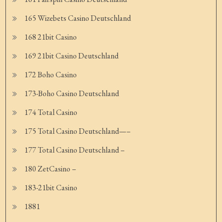
165 Wizebets Casino Deutschland
168 21bit Casino
169 21bit Casino Deutschland
172 Boho Casino
173-Boho Casino Deutschland
174 Total Casino
175 Total Casino Deutschland—–
177 Total Casino Deutschland –
180 ZetCasino –
183-21bit Casino
1881