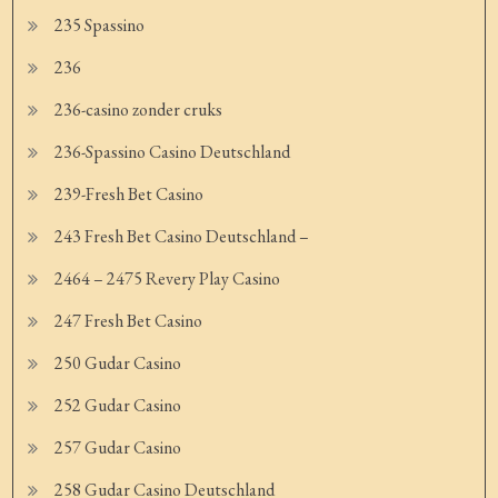
235 Spassino
236
236-casino zonder cruks
236-Spassino Casino Deutschland
239-Fresh Bet Casino
243 Fresh Bet Casino Deutschland –
2464 – 2475 Revery Play Casino
247 Fresh Bet Casino
250 Gudar Casino
252 Gudar Casino
257 Gudar Casino
258 Gudar Casino Deutschland