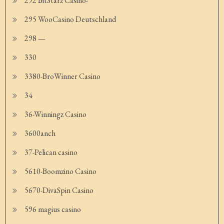
292 BitStarz Casino-
295 WooCasino Deutschland
298 —
330
3380-BroWinner Casino
34
36-Winningz Casino
3600anch
37-Pelican casino
5610-Boomzino Casino
5670-DivaSpin Casino
596 magius casino