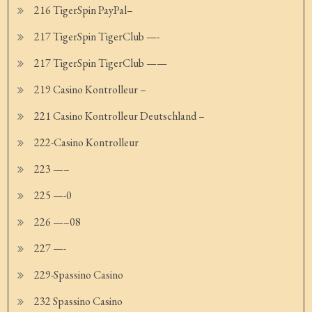
216 TigerSpin PayPal–
217 TigerSpin TigerClub —-
217 TigerSpin TigerClub ——
219 Casino Kontrolleur –
221 Casino Kontrolleur Deutschland –
222-Casino Kontrolleur
223 —–
225 —-0
226 —–08
227 —-
229-Spassino Casino
232 Spassino Casino