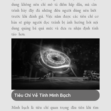
dung không nên chỉ mô tả điểm hấp dẫn, mà cần
trình bày đầy đủ những điều người dùng nên biết
trước khi đánh giá. Việc nắm được các tiêu chí cơ
bản sẽ giúp người đọc tránh bị ảnh hưởng bởi nội
dung quảng bá quá mức và đưa ra nhận định tỉnh
táo hơn.
Tiêu Chí Về Tính Minh Bạch
Minh bạch là tiêu chí quan trọng đầu tiên khi tìm