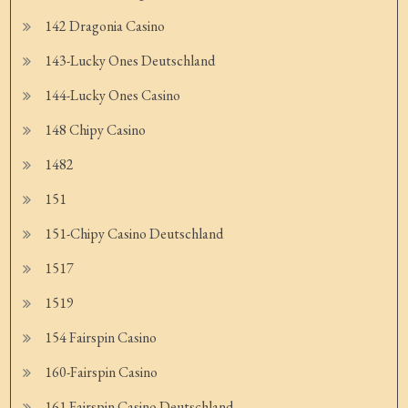
142 Dragonia Casino
143-Lucky Ones Deutschland
144-Lucky Ones Casino
148 Chipy Casino
1482
151
151-Chipy Casino Deutschland
1517
1519
154 Fairspin Casino
160-Fairspin Casino
161 Fairspin Casino Deutschland