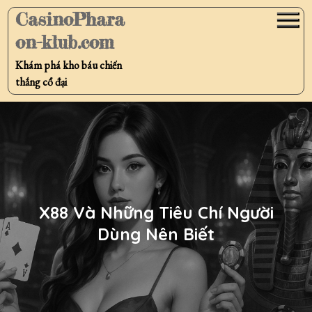
Skip
CasinoPhara
to
on-klub.com
content
Khám phá kho báu chiến
thắng cổ đại
X88 Và Những Tiêu Chí Người
Dùng Nên Biết