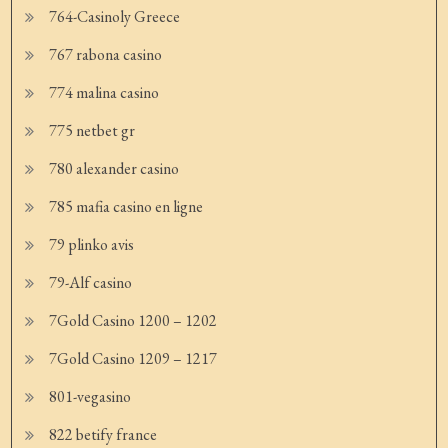
764-Casinoly Greece
767 rabona casino
774 malina casino
775 netbet gr
780 alexander casino
785 mafia casino en ligne
79 plinko avis
79-Alf casino
7Gold Casino 1200 – 1202
7Gold Casino 1209 – 1217
801-vegasino
822 betify france