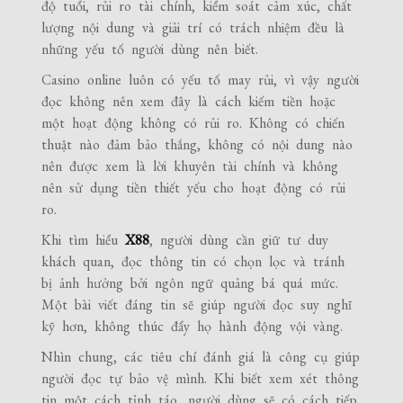
độ tuổi, rủi ro tài chính, kiểm soát cảm xúc, chất
lượng nội dung và giải trí có trách nhiệm đều là
những yếu tố người dùng nên biết.
Casino online luôn có yếu tố may rủi, vì vậy người
đọc không nên xem đây là cách kiếm tiền hoặc
một hoạt động không có rủi ro. Không có chiến
thuật nào đảm bảo thắng, không có nội dung nào
nên được xem là lời khuyên tài chính và không
nên sử dụng tiền thiết yếu cho hoạt động có rủi
ro.
Khi tìm hiểu
X88
, người dùng cần giữ tư duy
khách quan, đọc thông tin có chọn lọc và tránh
bị ảnh hưởng bởi ngôn ngữ quảng bá quá mức.
Một bài viết đáng tin sẽ giúp người đọc suy nghĩ
kỹ hơn, không thúc đẩy họ hành động vội vàng.
Nhìn chung, các tiêu chí đánh giá là công cụ giúp
người đọc tự bảo vệ mình. Khi biết xem xét thông
tin một cách tỉnh táo, người dùng sẽ có cách tiếp