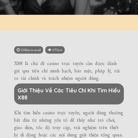
20Min to read
0 View
X88 là chủ đề casino trực tuyến cần được đánh
giá qua tiêu chí minh bạch, bảo mật, pháp lý, rủi
ro tài chính và trách nhiệm người dùng.
Giới Thiệu Về Các Tiêu Chí Khi Tìm Hiểu
X88
Khi tìm hiểu casino trực tuyến, người dùng thường
bắt đầu từ những yếu tố dễ thấy như trò chơi,
giao diện, tốc độ truy cập, trải nghiệm trên thiết
bị di động hoặc các nội dung giới thiệu tổng quan.