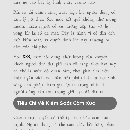
đưa nó vào bất kỳ hình thức casino nào.
Rủi ro tài chính cũng xuất hiện khi người dùng có
tâm lý gỡ thua. Sau một kết quả không như mong
muốn, nhiều người có xu hướng tiếp tục với hy
vọng lấy lại số đã mất. Đây là hành vi dễ dẫn đến
mất kiểm soát, vì quyết định lúc này thường bị
cảm xúc chi phối.
Với
X88
, một nội dung chất lượng cần khuyến
khích người đọc đặt giới hạn rõ ràng. Giới hạn này
có thể là mức độ quan tâm, thời gian tìm hiểu
hoặc ngân sách cá nhân nếu pháp luật tại nơi sinh
sống cho phép tham gia. Quan trọng nhất là
người dùng cần tôn trọng giới hạn đã đặt ra.
Tiêu Chí Về Kiểm Soát Cảm Xúc
Casino trực tuyến có thể tạo ra nhiều cảm xúc
mạnh. Người dùng có thể cảm thấy hồi hộp, phấn