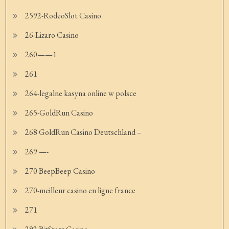
2592-RodeoSlot Casino
26-Lizaro Casino
260——1
261
264-legalne kasyna online w polsce
265-GoldRun Casino
268 GoldRun Casino Deutschland –
269 —-
270 BeepBeep Casino
270-meilleur casino en ligne france
271