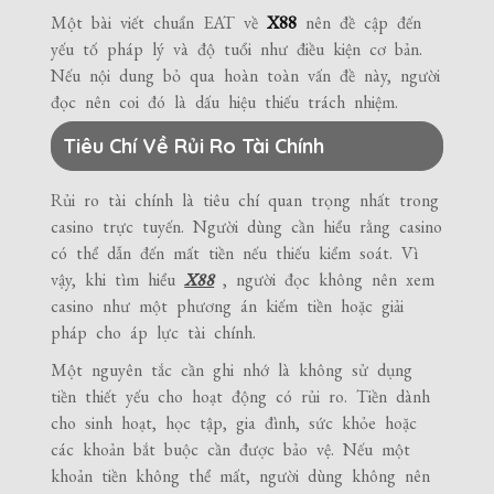
Một bài viết chuẩn EAT về
X88
nên đề cập đến
yếu tố pháp lý và độ tuổi như điều kiện cơ bản.
Nếu nội dung bỏ qua hoàn toàn vấn đề này, người
đọc nên coi đó là dấu hiệu thiếu trách nhiệm.
Tiêu Chí Về Rủi Ro Tài Chính
Rủi ro tài chính là tiêu chí quan trọng nhất trong
casino trực tuyến. Người dùng cần hiểu rằng casino
có thể dẫn đến mất tiền nếu thiếu kiểm soát. Vì
vậy, khi tìm hiểu
X88
, người đọc không nên xem
casino như một phương án kiếm tiền hoặc giải
pháp cho áp lực tài chính.
Một nguyên tắc cần ghi nhớ là không sử dụng
tiền thiết yếu cho hoạt động có rủi ro. Tiền dành
cho sinh hoạt, học tập, gia đình, sức khỏe hoặc
các khoản bắt buộc cần được bảo vệ. Nếu một
khoản tiền không thể mất, người dùng không nên