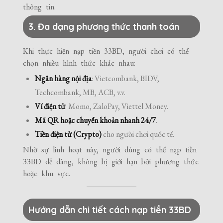
thông tin.
3. Đa dạng phương thức thanh toán
Khi thực hiện nạp tiền 33BD, người chơi có thể
chọn nhiều hình thức khác nhau:
Ngân hàng nội địa
: Vietcombank, BIDV,
Techcombank, MB, ACB, v.v.
Ví điện tử
: Momo, ZaloPay, Viettel Money.
Mã QR hoặc chuyển khoản nhanh 24/7
.
Tiền điện tử (Crypto)
cho người chơi quốc tế.
Nhờ sự linh hoạt này, người dùng có thể nạp tiền
33BD dễ dàng, không bị giới hạn bởi phương thức
hoặc khu vực.
Hướng dẫn chi tiết cách nạp tiền 33BD