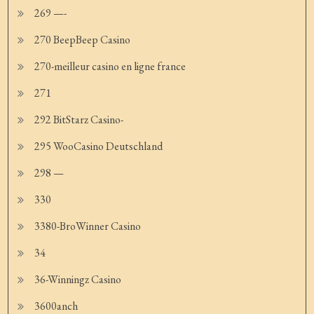
269 —-
270 BeepBeep Casino
270-meilleur casino en ligne france
271
292 BitStarz Casino-
295 WooCasino Deutschland
298 —
330
3380-BroWinner Casino
34
36-Winningz Casino
3600anch