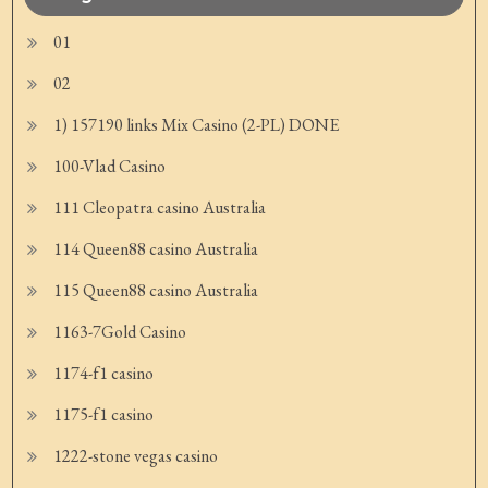
01
02
1) 157190 links Mix Casino (2-PL) DONE
100-Vlad Casino
111 Cleopatra casino Australia
114 Queen88 casino Australia
115 Queen88 casino Australia
1163-7Gold Casino
1174-f1 casino
1175-f1 casino
1222-stone vegas casino