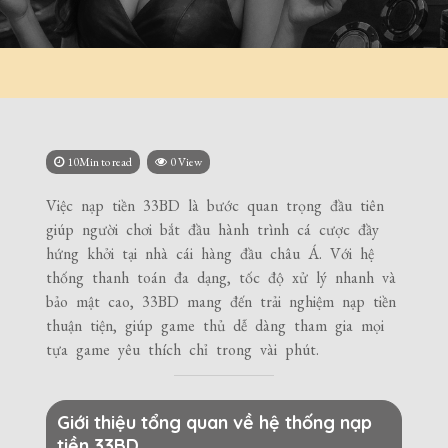
10Min to read
0 View
Việc nạp tiền 33BD là bước quan trọng đầu tiên
giúp người chơi bắt đầu hành trình cá cược đầy
hứng khởi tại nhà cái hàng đầu châu Á. Với hệ
thống thanh toán đa dạng, tốc độ xử lý nhanh và
bảo mật cao, 33BD mang đến trải nghiệm nạp tiền
thuận tiện, giúp game thủ dễ dàng tham gia mọi
tựa game yêu thích chỉ trong vài phút.
Giới thiệu tổng quan về hệ thống nạp
tiền 33BD