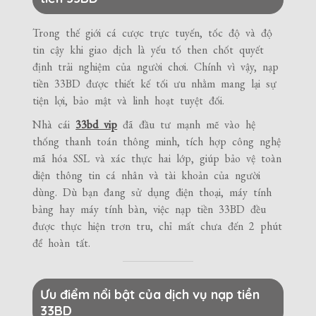
Trong thế giới cá cược trực tuyến, tốc độ và độ
tin cậy khi giao dịch là yếu tố then chốt quyết
định trải nghiệm của người chơi. Chính vì vậy, nạp
tiền 33BD được thiết kế tối ưu nhằm mang lại sự
tiện lợi, bảo mật và linh hoạt tuyệt đối.
Nhà cái
33bd vip
đã đầu tư mạnh mẽ vào hệ
thống thanh toán thông minh, tích hợp công nghệ
mã hóa SSL và xác thực hai lớp, giúp bảo vệ toàn
diện thông tin cá nhân và tài khoản của người
dùng. Dù bạn đang sử dụng điện thoại, máy tính
bảng hay máy tính bàn, việc nạp tiền 33BD đều
được thực hiện trơn tru, chỉ mất chưa đến 2 phút
để hoàn tất.
Ưu điểm nổi bật của dịch vụ nạp tiền
33BD