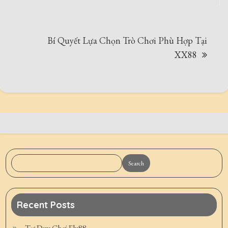
Bí Quyết Lựa Chọn Trò Chơi Phù Hợp Tại
XX88
Search
Recent Posts