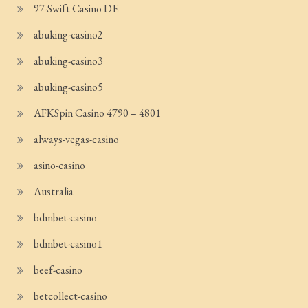
97-Swift Casino DE
abuking-casino2
abuking-casino3
abuking-casino5
AFKSpin Casino 4790 – 4801
always-vegas-casino
asino-casino
Australia
bdmbet-casino
bdmbet-casino1
beef-casino
betcollect-casino