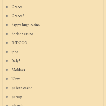
Greece
Greece2
happy-hugo-casino
hotloot-casino
INDOOO
ipho
Italy3
Moldova
News
pelican-casino
perusp
plotnik