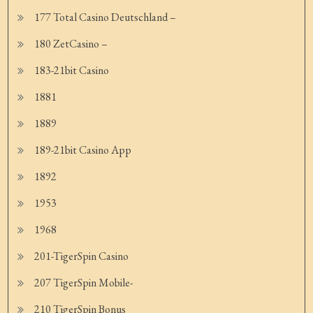
177 Total Casino Deutschland –
180 ZetCasino –
183-21bit Casino
1881
1889
189-21bit Casino App
1892
1953
1968
201-TigerSpin Casino
207 TigerSpin Mobile-
210 TigerSpin Bonus