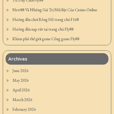
Tư Duy Chơi Fly88
New88 Và Những Giá Trị Nổi Bật Của Casino Online
Hướng dẫn chơi Rồng Hổ trang chủ F168
Hướng dẫn nạp rút tại trang chủ Fly88
Khám phá thế giới game Cổng game Fly88
Archives
June 2026
May 2026
April 2026
March 2026
February 2026