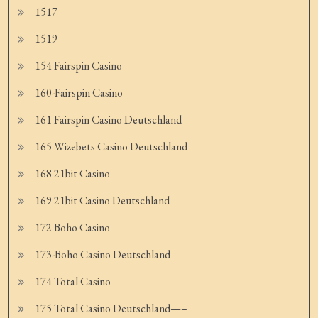
1517
1519
154 Fairspin Casino
160-Fairspin Casino
161 Fairspin Casino Deutschland
165 Wizebets Casino Deutschland
168 21bit Casino
169 21bit Casino Deutschland
172 Boho Casino
173-Boho Casino Deutschland
174 Total Casino
175 Total Casino Deutschland—–