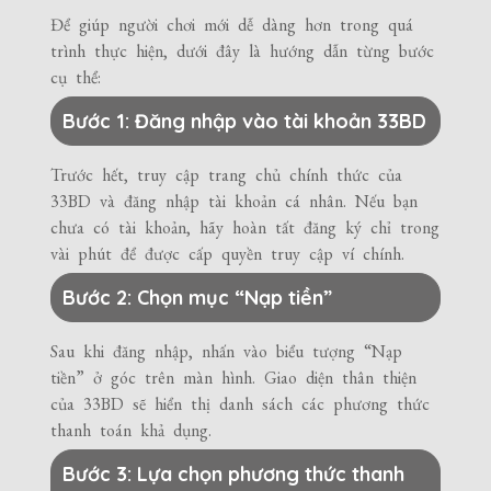
Để giúp người chơi mới dễ dàng hơn trong quá
trình thực hiện, dưới đây là hướng dẫn từng bước
cụ thể:
Bước 1: Đăng nhập vào tài khoản 33BD
Trước hết, truy cập trang chủ chính thức của
33BD và đăng nhập tài khoản cá nhân. Nếu bạn
chưa có tài khoản, hãy hoàn tất đăng ký chỉ trong
vài phút để được cấp quyền truy cập ví chính.
Bước 2: Chọn mục “Nạp tiền”
Sau khi đăng nhập, nhấn vào biểu tượng “Nạp
tiền” ở góc trên màn hình. Giao diện thân thiện
của 33BD sẽ hiển thị danh sách các phương thức
thanh toán khả dụng.
Bước 3: Lựa chọn phương thức thanh