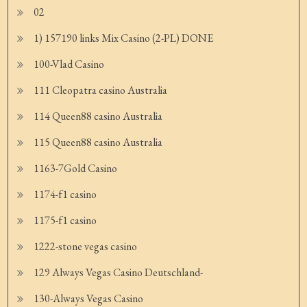
02
1) 157190 links Mix Casino (2-PL) DONE
100-Vlad Casino
111 Cleopatra casino Australia
114 Queen88 casino Australia
115 Queen88 casino Australia
1163-7Gold Casino
1174-f1 casino
1175-f1 casino
1222-stone vegas casino
129 Always Vegas Casino Deutschland-
130-Always Vegas Casino