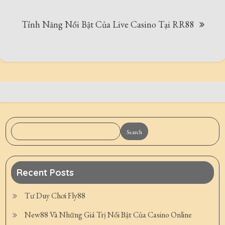
Tính Năng Nổi Bật Của Live Casino Tại RR88
Search
Recent Posts
Tư Duy Chơi Fly88
New88 Và Những Giá Trị Nổi Bật Của Casino Online