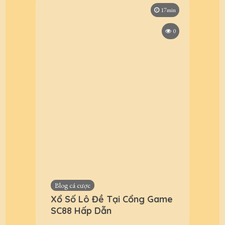
17min
0
Blog cá cược
Xổ Số Lô Đề Tại Cổng Game
SC88 Hấp Dẫn