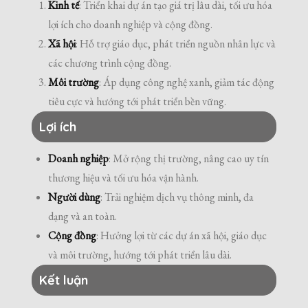
Kinh tế
: Triển khai dự án tạo giá trị lâu dài, tối ưu hóa
lợi ích cho doanh nghiệp và cộng đồng.
Xã hội
: Hỗ trợ giáo dục, phát triển nguồn nhân lực và
các chương trình cộng đồng.
Môi trường
: Áp dụng công nghệ xanh, giảm tác động
tiêu cực và hướng tới phát triển bền vững.
Lợi ích
Doanh nghiệp
: Mở rộng thị trường, nâng cao uy tín
thương hiệu và tối ưu hóa vận hành.
Người dùng
: Trải nghiệm dịch vụ thông minh, đa
dạng và an toàn.
Cộng đồng
: Hưởng lợi từ các dự án xã hội, giáo dục
và môi trường, hướng tới phát triển lâu dài.
Kết luận