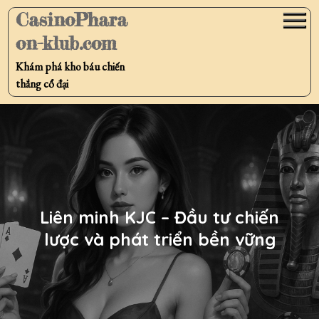
Skip
CasinoPhara
to
on-klub.com
content
Khám phá kho báu chiến
thắng cổ đại
Liên minh KJC – Đầu tư chiến
lược và phát triển bền vững