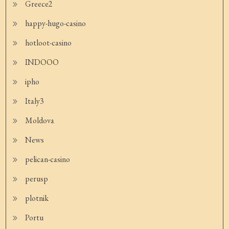
Greece2
happy-hugo-casino
hotloot-casino
INDOOO
ipho
Italy3
Moldova
News
pelican-casino
perusp
plotnik
Portu