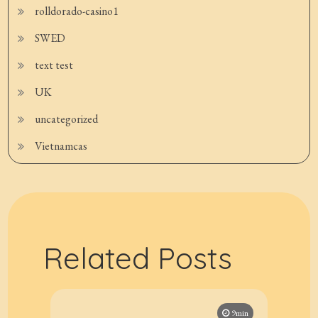
rolldorado-casino1
SWED
text test
UK
uncategorized
Vietnamcas
Related Posts
9min