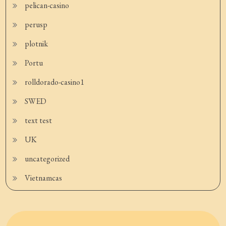
pelican-casino
perusp
plotnik
Portu
rolldorado-casino1
SWED
text test
UK
uncategorized
Vietnamcas