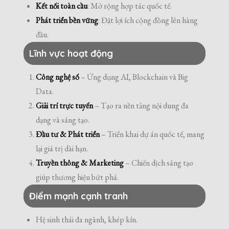
Kết nối toàn cầu
: Mở rộng hợp tác quốc tế.
Phát triển bền vững
: Đặt lợi ích cộng đồng lên hàng
đầu.
Lĩnh vực hoạt động
Công nghệ số
– Ứng dụng AI, Blockchain và Big
Data.
Giải trí trực tuyến
– Tạo ra nền tảng nội dung đa
dạng và sáng tạo.
Đầu tư & Phát triển
– Triển khai dự án quốc tế, mang
lại giá trị dài hạn.
Truyền thông & Marketing
– Chiến dịch sáng tạo
giúp thương hiệu bứt phá.
Điểm mạnh cạnh tranh
Hệ sinh thái đa ngành, khép kín.