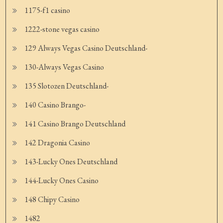
1175-f1 casino
1222-stone vegas casino
129 Always Vegas Casino Deutschland-
130-Always Vegas Casino
135 Slotozen Deutschland-
140 Casino Brango-
141 Casino Brango Deutschland
142 Dragonia Casino
143-Lucky Ones Deutschland
144-Lucky Ones Casino
148 Chipy Casino
1482