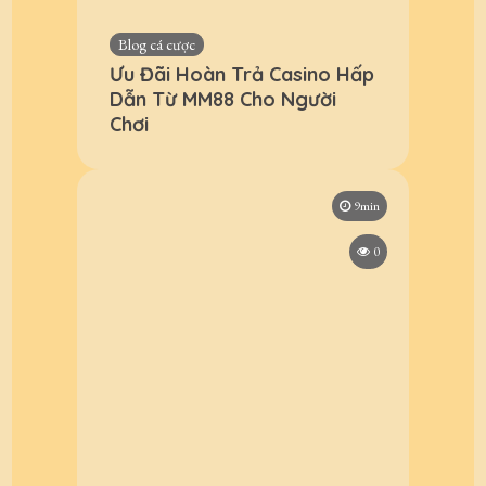
Blog cá cược
Ưu Đãi Hoàn Trả Casino Hấp
Dẫn Từ MM88 Cho Người
Chơi
9min
0