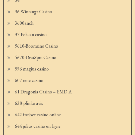
34
36-Winningz Casino
3600anch
37-Pelican casino
5610-Boomzino Casino
5670-DivaSpin Casino
596 magius casino
607 nine casino
61 Dragonia Casino – EMD A
628-plinko avis
642 fonbet casino online
644 julius casino en ligne