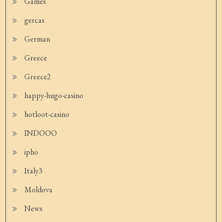
Games
gercas
German
Greece
Greece2
happy-hugo-casino
hotloot-casino
INDOOO
ipho
Italy3
Moldova
News