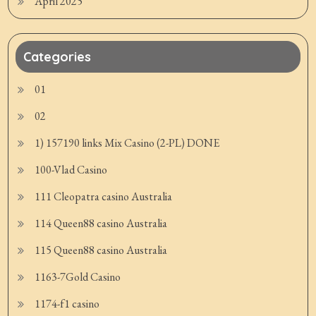
April 2025
Categories
01
02
1) 157190 links Mix Casino (2-PL) DONE
100-Vlad Casino
111 Cleopatra casino Australia
114 Queen88 casino Australia
115 Queen88 casino Australia
1163-7Gold Casino
1174-f1 casino