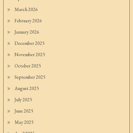
March 2026
February 2026
January 2026
December 2025
November 2025
October 2025
September 2025
August 2025
July 2025
June 2025
May 2025