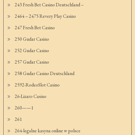
243 Fresh Bet Casino Deutschland –
2464 – 2475 Revery Play Casino
247 Fresh Bet Casino
250 Gudar Casino
252 Gudar Casino
257 Gudar Casino
258 Gudar Casino Deutschland
2592-RodeoSlot Casino
26-Lizaro Casino
260——1
261
264-legalne kasyna online w polsce