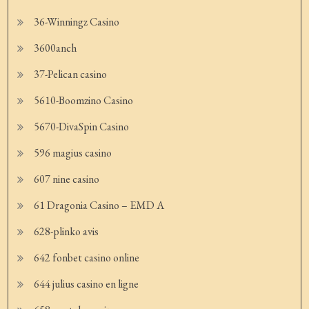
36-Winningz Casino
3600anch
37-Pelican casino
5610-Boomzino Casino
5670-DivaSpin Casino
596 magius casino
607 nine casino
61 Dragonia Casino – EMD A
628-plinko avis
642 fonbet casino online
644 julius casino en ligne