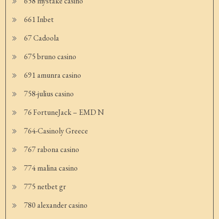
658 mystake casino
661 Inbet
67 Cadoola
675 bruno casino
691 amunra casino
758-julius casino
76 FortuneJack – EMD N
764-Casinoly Greece
767 rabona casino
774 malina casino
775 netbet gr
780 alexander casino