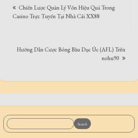
Chiến Lược Quản Lý Vốn Hiệu Quả Trong
navigation
Casino Trực Tuyến Tại Nhà Cái XX88
Hướng Dẫn Cược Bóng Bầu Dục Úc (AFL) Trên
nohu90
Search