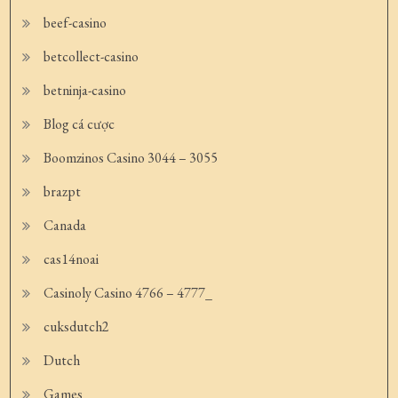
beef-casino
betcollect-casino
betninja-casino
Blog cá cược
Boomzinos Casino 3044 – 3055
brazpt
Canada
cas14noai
Casinoly Casino 4766 – 4777_
cuksdutch2
Dutch
Games