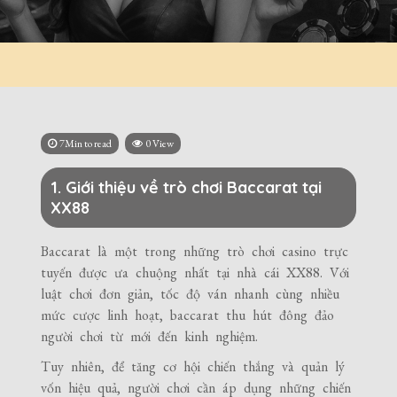
7Min to read
0 View
1. Giới thiệu về trò chơi Baccarat tại
XX88
Baccarat là một trong những trò chơi casino trực
tuyến được ưa chuộng nhất tại nhà cái XX88. Với
luật chơi đơn giản, tốc độ ván nhanh cùng nhiều
mức cược linh hoạt, baccarat thu hút đông đảo
người chơi từ mới đến kinh nghiệm.
Tuy nhiên, để tăng cơ hội chiến thắng và quản lý
vốn hiệu quả, người chơi cần áp dụng những chiến