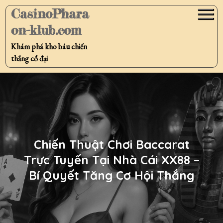
Skip
CasinoPhara
to
on-klub.com
content
Khám phá kho báu chiến
thắng cổ đại
Chiến Thuật Chơi Baccarat
Trực Tuyến Tại Nhà Cái XX88 –
Bí Quyết Tăng Cơ Hội Thắng