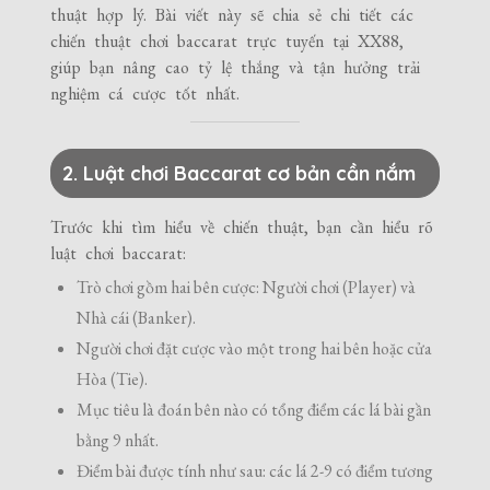
thuật hợp lý. Bài viết này sẽ chia sẻ chi tiết các
chiến thuật chơi baccarat trực tuyến tại XX88,
giúp bạn nâng cao tỷ lệ thắng và tận hưởng trải
nghiệm cá cược tốt nhất.
2. Luật chơi Baccarat cơ bản cần nắm
Trước khi tìm hiểu về chiến thuật, bạn cần hiểu rõ
luật chơi baccarat:
Trò chơi gồm hai bên cược: Người chơi (Player) và
Nhà cái (Banker).
Người chơi đặt cược vào một trong hai bên hoặc cửa
Hòa (Tie).
Mục tiêu là đoán bên nào có tổng điểm các lá bài gần
bằng 9 nhất.
Điểm bài được tính như sau: các lá 2-9 có điểm tương