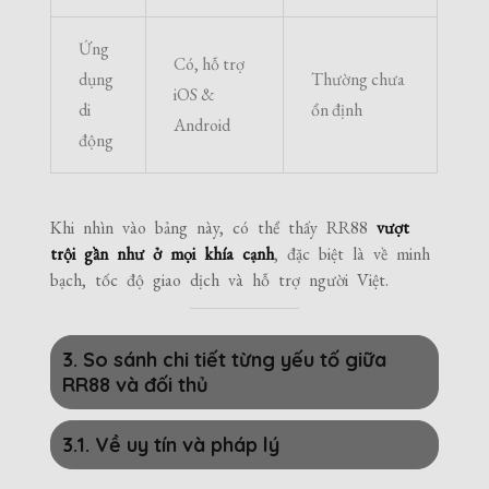
Ứng
Có, hỗ trợ
dụng
Thường chưa
iOS &
di
ổn định
Android
động
Khi nhìn vào bảng này, có thể thấy RR88
vượt
trội gần như ở mọi khía cạnh
, đặc biệt là về minh
bạch, tốc độ giao dịch và hỗ trợ người Việt.
3. So sánh chi tiết từng yếu tố giữa
RR88 và đối thủ
3.1. Về uy tín và pháp lý