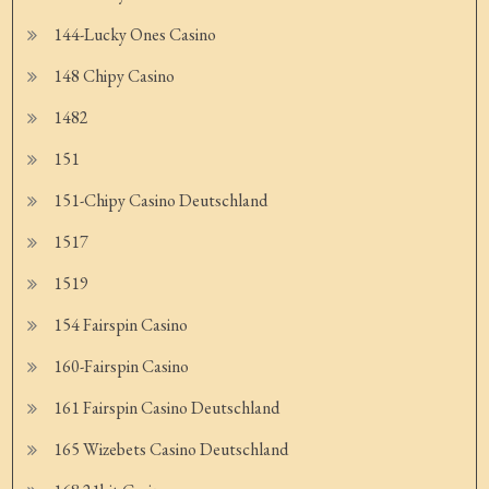
144-Lucky Ones Casino
148 Chipy Casino
1482
151
151-Chipy Casino Deutschland
1517
1519
154 Fairspin Casino
160-Fairspin Casino
161 Fairspin Casino Deutschland
165 Wizebets Casino Deutschland