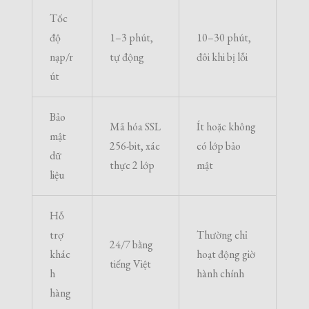
Tốc
độ
1–3 phút,
10–30 phút,
nạp/r
tự động
đôi khi bị lỗi
út
Bảo
Mã hóa SSL
Ít hoặc không
mật
256-bit, xác
có lớp bảo
dữ
thực 2 lớp
mật
liệu
Hỗ
trợ
Thường chỉ
24/7 bằng
khác
hoạt động giờ
tiếng Việt
h
hành chính
hàng