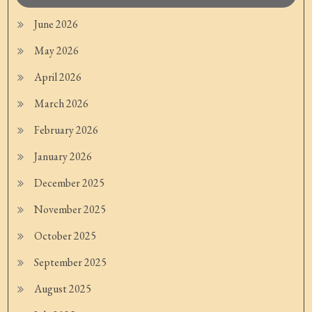
June 2026
May 2026
April 2026
March 2026
February 2026
January 2026
December 2025
November 2025
October 2025
September 2025
August 2025