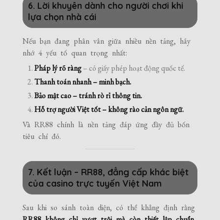
6. Lời khuyên dành cho người chơi khi
lựa chọn nhà cái
Nếu bạn đang phân vân giữa nhiều nền tảng, hãy
nhớ 4 yếu tố quan trọng nhất:
Pháp lý rõ ràng
– có giấy phép hoạt động quốc tế.
Thanh toán nhanh – minh bạch.
Bảo mật cao – tránh rò rỉ thông tin.
Hỗ trợ người Việt tốt – không rào cản ngôn ngữ.
Và RR88 chính là nền tảng đáp ứng đầy đủ bốn
tiêu chí đó.
7. Kết luận – RR88, đẳng cấp khác biệt
của casino trực tuyến Việt Nam
Sau khi so sánh toàn diện, có thể khẳng định rằng
RR88 không chỉ vượt trội mà còn thiết lập chuẩn