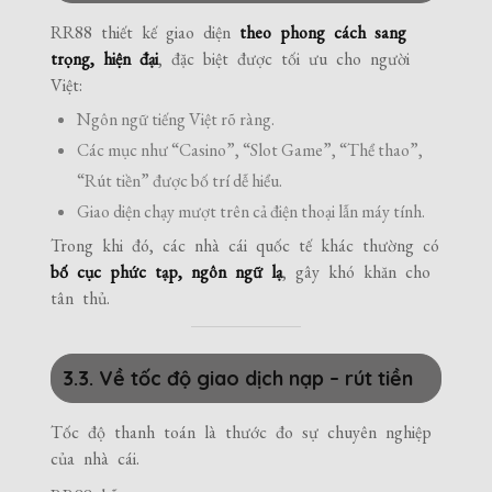
RR88 thiết kế giao diện
theo phong cách sang
trọng, hiện đại
, đặc biệt được tối ưu cho người
Việt:
Ngôn ngữ tiếng Việt rõ ràng.
Các mục như “Casino”, “Slot Game”, “Thể thao”,
“Rút tiền” được bố trí dễ hiểu.
Giao diện chạy mượt trên cả điện thoại lẫn máy tính.
Trong khi đó, các nhà cái quốc tế khác thường có
bố cục phức tạp, ngôn ngữ lạ
, gây khó khăn cho
tân thủ.
3.3. Về tốc độ giao dịch nạp – rút tiền
Tốc độ thanh toán là thước đo sự chuyên nghiệp
của nhà cái.