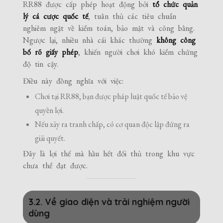
RR88 được cấp phép hoạt động bởi
tổ chức quản
lý cá cược quốc tế
, tuân thủ các tiêu chuẩn
nghiêm ngặt về kiểm toán, bảo mật và công bằng.
Ngược lại, nhiều nhà cái khác thường
không công
bố rõ giấy phép
, khiến người chơi khó kiểm chứng
độ tin cậy.
Điều này đồng nghĩa với việc:
Chơi tại RR88, bạn được pháp luật quốc tế bảo vệ
quyền lợi.
Nếu xảy ra tranh chấp, có cơ quan độc lập đứng ra
giải quyết.
Đây là lợi thế mà hầu hết đối thủ trong khu vực
chưa thể đạt được.
3.2. Về giao diện và trải nghiệm người
dùng