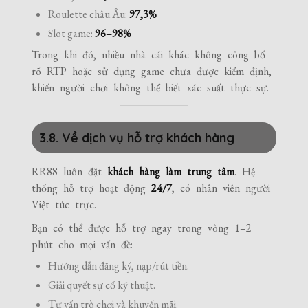
Roulette châu Âu:
97,3%
Slot game:
96–98%
Trong khi đó, nhiều nhà cái khác không công bố
rõ RTP hoặc sử dụng game chưa được kiểm định,
khiến người chơi không thể biết xác suất thực sự.
3.8. Về dịch vụ hỗ trợ khách hàng
RR88 luôn đặt
khách hàng làm trung tâm
. Hệ
thống hỗ trợ hoạt động
24/7
, có nhân viên người
Việt túc trực.
Bạn có thể được hỗ trợ ngay trong vòng 1–2
phút cho mọi vấn đề:
Hướng dẫn đăng ký, nạp/rút tiền.
Giải quyết sự cố kỹ thuật.
Tư vấn trò chơi và khuyến mãi.