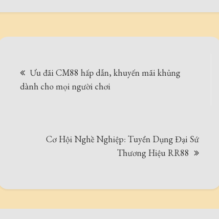
Post
Ưu đãi CM88 hấp dẫn, khuyến mãi khủng
navigation
dành cho mọi người chơi
Cơ Hội Nghề Nghiệp: Tuyển Dụng Đại Sứ
Thương Hiệu RR88