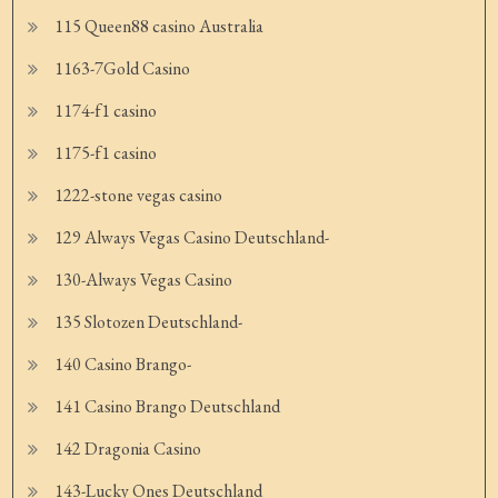
115 Queen88 casino Australia
1163-7Gold Casino
1174-f1 casino
1175-f1 casino
1222-stone vegas casino
129 Always Vegas Casino Deutschland-
130-Always Vegas Casino
135 Slotozen Deutschland-
140 Casino Brango-
141 Casino Brango Deutschland
142 Dragonia Casino
143-Lucky Ones Deutschland