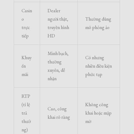
Casin
Dealer
o
người thật,
Thường dùng
trực
truyền hình
mô phỏng ảo
tiếp
HD
Minh bạch,
Khuy
Có nhưng
thường
ến
nhiều điều kiện
xuyên, dễ
mãi
phức tạp
nhận
RTP
(tỉ lệ
Không công
Cao, công
trả
khai hoặc mập
khai rõ ràng
thưở
mờ
ng)