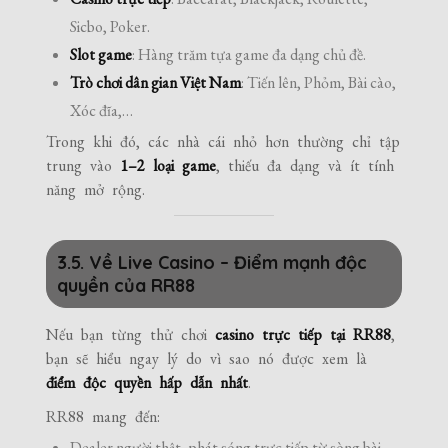
Sicbo, Poker.
Slot game
: Hàng trăm tựa game đa dạng chủ đề.
Trò chơi dân gian Việt Nam
: Tiến lên, Phỏm, Bài cào,
Xóc đĩa,…
Trong khi đó, các nhà cái nhỏ hơn thường chỉ tập
trung vào
1–2 loại game
, thiếu đa dạng và ít tính
năng mở rộng.
3.5. Về Live Casino – Điểm mạnh độc
quyền của RR88
Nếu bạn từng thử chơi
casino trực tiếp tại RR88
,
bạn sẽ hiểu ngay lý do vì sao nó được xem là
điểm độc quyền hấp dẫn nhất
.
RR88 mang đến:
Dealer người thật, phát sóng trực tiếp từ sòng bài