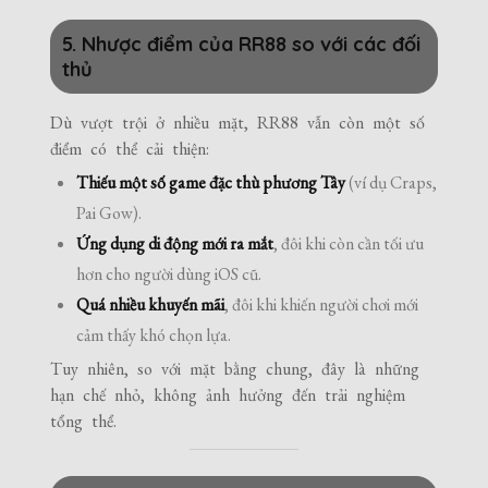
5. Nhược điểm của RR88 so với các đối
thủ
Dù vượt trội ở nhiều mặt, RR88 vẫn còn một số
điểm có thể cải thiện:
Thiếu một số game đặc thù phương Tây
(ví dụ Craps,
Pai Gow).
Ứng dụng di động mới ra mắt
, đôi khi còn cần tối ưu
hơn cho người dùng iOS cũ.
Quá nhiều khuyến mãi
, đôi khi khiến người chơi mới
cảm thấy khó chọn lựa.
Tuy nhiên, so với mặt bằng chung, đây là những
hạn chế nhỏ, không ảnh hưởng đến trải nghiệm
tổng thể.