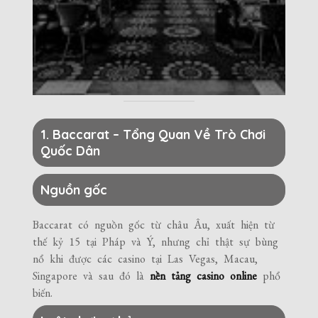
1. Baccarat – Tổng Quan Về Trò Chơi
Quốc Dân
Nguồn gốc
Baccarat có nguồn gốc từ châu Âu, xuất hiện từ
thế kỷ 15 tại Pháp và Ý, nhưng chỉ thật sự bùng
nổ khi được các casino tại Las Vegas, Macau,
Singapore và sau đó là
nền tảng casino online
phổ
biến.