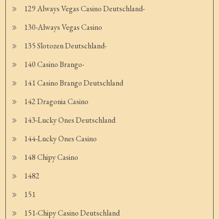
129 Always Vegas Casino Deutschland-
130-Always Vegas Casino
135 Slotozen Deutschland-
140 Casino Brango-
141 Casino Brango Deutschland
142 Dragonia Casino
143-Lucky Ones Deutschland
144-Lucky Ones Casino
148 Chipy Casino
1482
151
151-Chipy Casino Deutschland