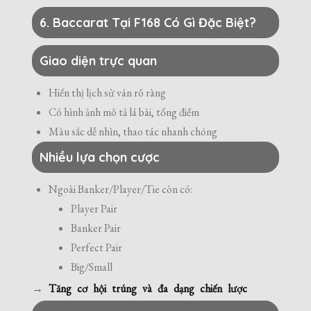
6. Baccarat Tại F168 Có Gì Đặc Biệt?
Giao diện trực quan
Hiển thị lịch sử ván rõ ràng
Có hình ảnh mô tả lá bài, tổng điểm
Màu sắc dễ nhìn, thao tác nhanh chóng
Nhiều lựa chọn cược
Ngoài Banker/Player/Tie còn có:
Player Pair
Banker Pair
Perfect Pair
Big/Small
→
Tăng cơ hội trúng và đa dạng chiến lược