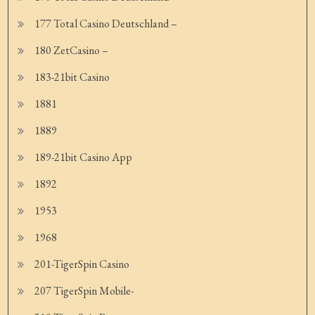
177 Total Casino Deutschland –
180 ZetCasino –
183-21bit Casino
1881
1889
189-21bit Casino App
1892
1953
1968
201-TigerSpin Casino
207 TigerSpin Mobile-