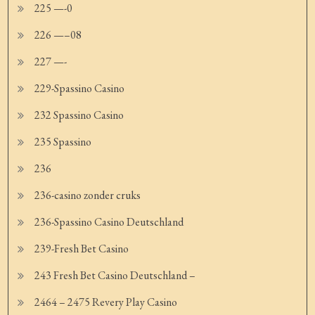
225 —-0
226 —–08
227 —-
229-Spassino Casino
232 Spassino Casino
235 Spassino
236
236-casino zonder cruks
236-Spassino Casino Deutschland
239-Fresh Bet Casino
243 Fresh Bet Casino Deutschland –
2464 – 2475 Revery Play Casino