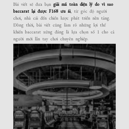
Bài viết sẽ đưa bạn
giải mã toàn diện lý do vì sao
baccarat lại được F168 ưu ái
, từ góc độ người
chơi, nhà cái đến chiến lược phát triển nền tảng.
Đồng thời, bài viết cũng làm rõ những lợi thế
khiến baccarat xứng đáng là lựa chọn số 1 cho cả
người mới lẫn tay chơi chuyên nghiệp.