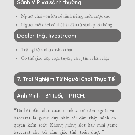
Sảnh VIP và sảnh thường
Người chơi vốn lớn có sảnh riêng, mức cược cao
Người mới chơi có thể bắt đầu từ sảnh phổ thông
Dealer thật livestream
Trải nghiệm như casino thật
Có thể giao tiếp trực tuyến, tăng tính chân thật
7. Trải Nghiệm Từ Người Chơi Thực Tế
Anh Minh – 31 tuổi, TP.HCM:
“Tôi bắt đầu chơi casino online từ năm ngoái và
baccarat là game duy nhất tôi cảm thấy mình có
quyền kiểm soát. Không giống slot hay mini game,
baccarat cho tôi cảm giác tính toán được.”