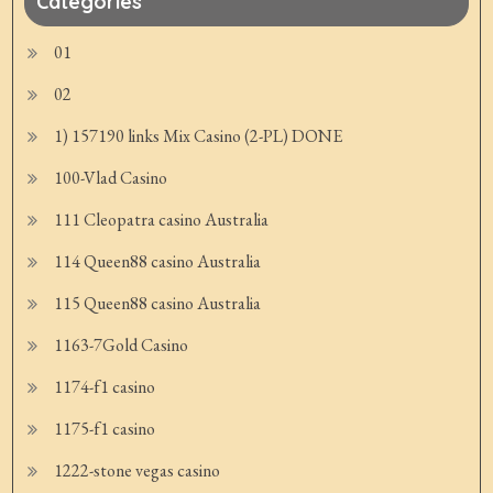
Categories
01
02
1) 157190 links Mix Casino (2-PL) DONE
100-Vlad Casino
111 Cleopatra casino Australia
114 Queen88 casino Australia
115 Queen88 casino Australia
1163-7Gold Casino
1174-f1 casino
1175-f1 casino
1222-stone vegas casino