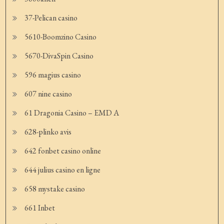
37-Pelican casino
5610-Boomzino Casino
5670-DivaSpin Casino
596 magius casino
607 nine casino
61 Dragonia Casino – EMD A
628-plinko avis
642 fonbet casino online
644 julius casino en ligne
658 mystake casino
661 Inbet