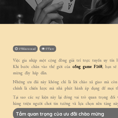
19Min to read
0 View
Việc gia nhập một cộng đồng giải trí trực tuyến uy tín 
Khi bước chân vào thế giới của
cổng game F168
, bạn sẽ
mừng đầy hấp dẫn.
Những ưu đãi này không chỉ là lời chào xã giao mà còn 
chính là chiến lược mà nhà phát hành áp dụng để mọi thà
Tại sao các sự kiện này lại đóng vai trò quan trọng đố
hàng triệu người chơi tin tưởng và lựa chọn nền tảng n
Tầm quan trọng của ưu đãi chào mừng