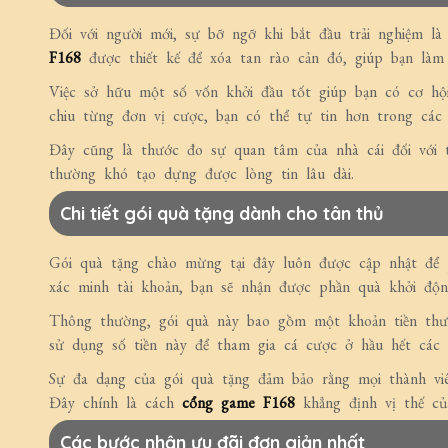
Đối với người mới, sự bỡ ngỡ khi bắt đầu trải nghiệm l
F168
được thiết kế để xóa tan rào cản đó, giúp bạn làm
Việc sở hữu một số vốn khởi đầu tốt giúp bạn có cơ hội
chiu từng đơn vị cược, bạn có thể tự tin hơn trong các
Đây cũng là thước đo sự quan tâm của nhà cái đối với 
thường khó tạo dựng được lòng tin lâu dài.
Chi tiết gói quà tặng dành cho tân thủ
Gói quà tặng chào mừng tại đây luôn được cập nhật để p
xác minh tài khoản, bạn sẽ nhận được phần quà khởi độ
Thông thường, gói quà này bao gồm một khoản tiền thưởn
sử dụng số tiền này để tham gia cá cược ở hầu hết các
Sự đa dạng của gói quà tặng đảm bảo rằng mọi thành viên
Đây chính là cách
cổng game F168
khẳng định vị thế củ
Các bước nhận ưu đãi đơn giản nhất