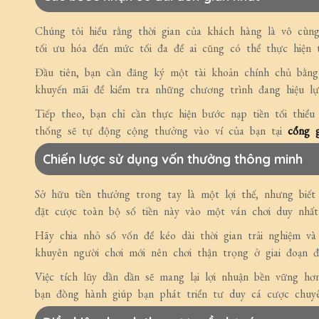
Chúng tôi hiểu rằng thời gian của khách hàng là vô cùn
tối ưu hóa đến mức tối đa để ai cũng có thể thực hiện 
Đầu tiên, bạn cần đăng ký một tài khoản chính chủ bằng
khuyến mãi để kiểm tra những chương trình đang hiệu lự
Tiếp theo, bạn chỉ cần thực hiện bước nạp tiền tối thiểu
thống sẽ tự động cộng thưởng vào ví của bạn tại
cổng 
Chiến lược sử dụng vốn thưởng thông minh
Sở hữu tiền thưởng trong tay là một lợi thế, nhưng biế
đặt cược toàn bộ số tiền này vào một ván chơi duy nhất
Hãy chia nhỏ số vốn để kéo dài thời gian trải nghiệm và
khuyên người chơi mới nên chơi thận trọng ở giai đoạn đầ
Việc tích lũy dần dần sẽ mang lại lợi nhuận bền vững h
bạn đồng hành giúp bạn phát triển tư duy cá cược chuyê