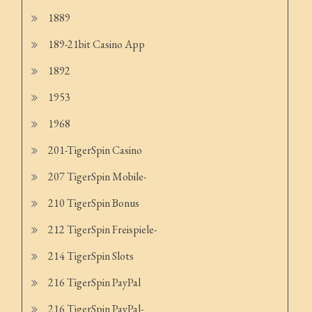
1889
189-21bit Casino App
1892
1953
1968
201-TigerSpin Casino
207 TigerSpin Mobile-
210 TigerSpin Bonus
212 TigerSpin Freispiele-
214 TigerSpin Slots
216 TigerSpin PayPal
216 TigerSpin PayPal-