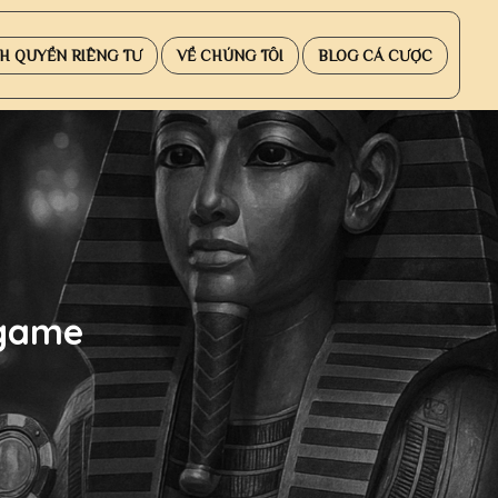
H QUYỀN RIÊNG TƯ
VỀ CHÚNG TÔI
BLOG CÁ CƯỢC
 game