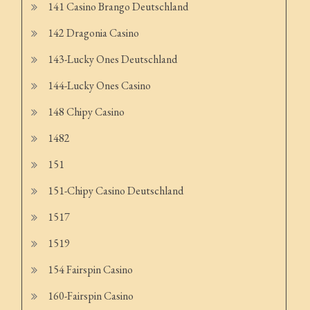
141 Casino Brango Deutschland
142 Dragonia Casino
143-Lucky Ones Deutschland
144-Lucky Ones Casino
148 Chipy Casino
1482
151
151-Chipy Casino Deutschland
1517
1519
154 Fairspin Casino
160-Fairspin Casino