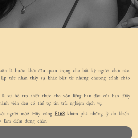
luôn là bước khởi đầu quan trọng cho bất kỳ người chơi nào.
 lập tức nhận thấy sự khác biệt từ những chương trình chào
là sự hỗ trợ thiết thực cho vốn liếng ban đầu của bạn. Đây
nh viên đều có thể tự tin trải nghiệm dịch vụ.
i với người mới? Hãy cùng
F168
khám phá những lý do khiến
ày làm điểm dừng chân.