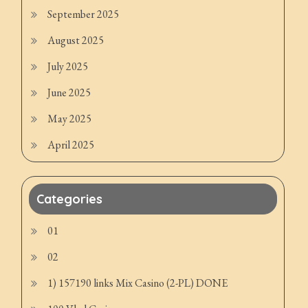
September 2025
August 2025
July 2025
June 2025
May 2025
April 2025
Categories
01
02
1) 157190 links Mix Casino (2-PL) DONE