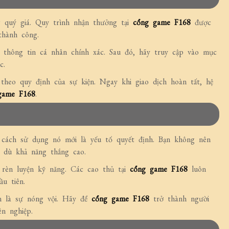
g quý giá. Quy trình nhận thưởng tại
cổng game F168
được
thành công.
 thông tin cá nhân chính xác. Sau đó, hãy truy cập vào mục
c.
 theo quy định của sự kiện. Ngay khi giao dịch hoàn tất, hệ
game F168
.
t cách sử dụng nó mới là yếu tố quyết định. Bạn không nên
 dù khả năng thắng cao.
 rèn luyện kỹ năng. Các cao thủ tại
cổng game F168
luôn
u tiên.
ơn là sự nóng vội. Hãy để
cổng game F168
trở thành người
n nghiệp.