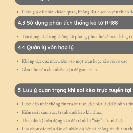
Luôn giữ cái nhìn khách quan, không đặt cược vì yêu thích đ
4.3 Sử dụng phân tích thống kê từ RR88
Tận dụng các bảng thống kê phong phú như số bàn thắng trun
4.4 Quản lý vốn hợp lý
Không đặt quá nhiều tiền vào một trận hoặc kèo rủi ro cao.
Chia nhỏ vốn cho nhiều trận để giảm rủi ro.
5. Lưu ý quan trọng khi soi kèo trực tuyến tạ
Luôn cập nhật thông tin trước trận, đặc biệt là đội hình và tin
Kiểm soát cảm xúc, tránh đuổi kèo khi thua.
Theo dõi kỹ biến động kèo để tránh bị “bẫy” của nhà cái.
Lựa chọn các trận đấu có nhiều dữ liệu và thông tin dễ thu th