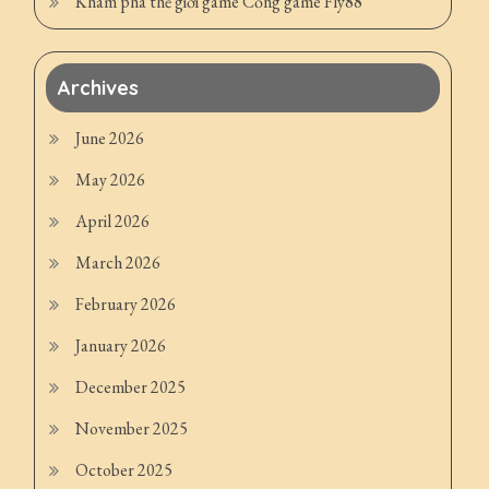
Khám phá thế giới game Cổng game Fly88
Archives
June 2026
May 2026
April 2026
March 2026
February 2026
January 2026
December 2025
November 2025
October 2025