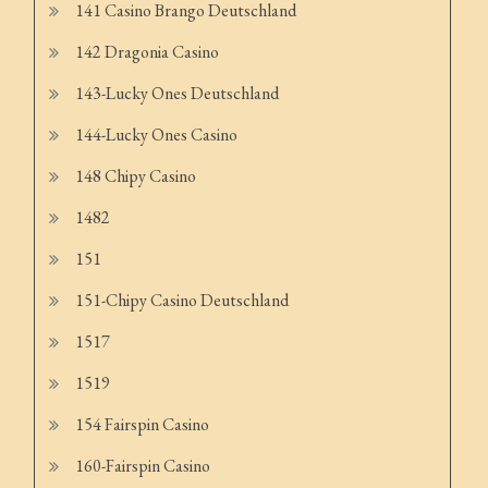
141 Casino Brango Deutschland
142 Dragonia Casino
143-Lucky Ones Deutschland
144-Lucky Ones Casino
148 Chipy Casino
1482
151
151-Chipy Casino Deutschland
1517
1519
154 Fairspin Casino
160-Fairspin Casino