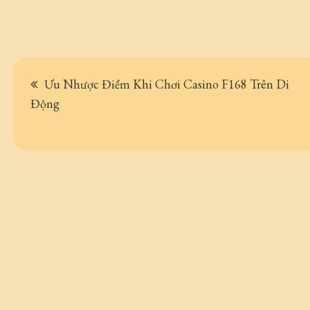
Post
Ưu Nhược Điểm Khi Chơi Casino F168 Trên Di
navigation
Động