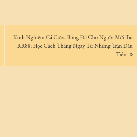
Kinh Nghiệm Cá Cược Bóng Đá Cho Người Mới Tại
RR88: Học Cách Thắng Ngay Từ Những Trận Đầu
Tiên