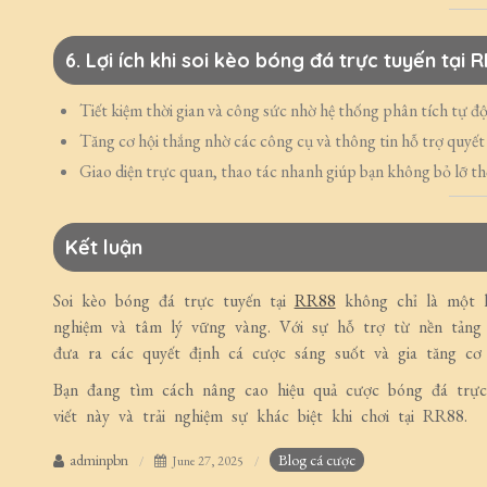
6. Lợi ích khi soi kèo bóng đá trực tuyến tại 
Tiết kiệm thời gian và công sức nhờ hệ thống phân tích tự độn
Tăng cơ hội thắng nhờ các công cụ và thông tin hỗ trợ quyết
Giao diện trực quan, thao tác nhanh giúp bạn không bỏ lỡ th
Kết luận
Soi kèo bóng đá trực tuyến tại
RR88
không chỉ là một k
nghiệm và tâm lý vững vàng. Với sự hỗ trợ từ nền tảng h
đưa ra các quyết định cá cược sáng suốt và gia tăng cơ 
Bạn đang tìm cách nâng cao hiệu quả cược bóng đá trực
viết này và trải nghiệm sự khác biệt khi chơi tại RR88.
adminpbn
Blog cá cược
June 27, 2025